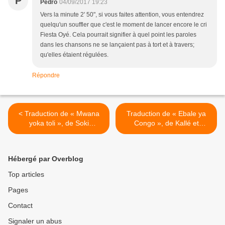
P
Pedro
04/09/2017 19:23
Vers la minute 2' 50", si vous faites attention, vous entendrez
quelqu'un souffler que c'est le moment de lancer encore le cri
Fiesta Oyé. Cela pourrait signifier à quel point les paroles
dans les chansons ne se lançaient pas à tort et à travers;
qu'elles étaient régulées.
Répondre
< Traduction de « Mwana
Traduction de « Ebale ya
yoka toli », de Soki
Congo », de Kallé et
Dianzenza et Bella-Bella,
l’Arican-Jazz, d'après « Les
par Samuel Malonga.
coulisses de la musique
congolaise », de Faugus
Hébergé par Overblog
Izeidi >
Top articles
Pages
Contact
Signaler un abus