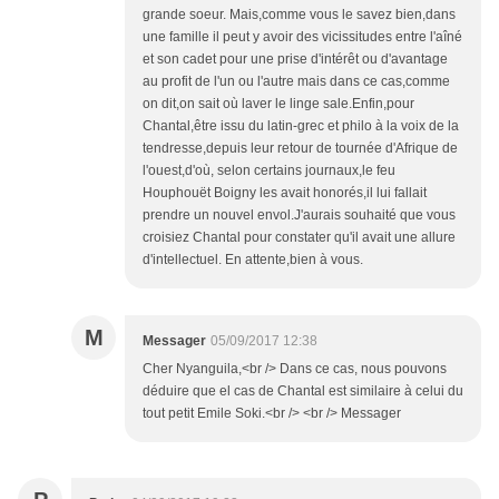
grande soeur. Mais,comme vous le savez bien,dans
une famille il peut y avoir des vicissitudes entre l'aîné
et son cadet pour une prise d'intérêt ou d'avantage
au profit de l'un ou l'autre mais dans ce cas,comme
on dit,on sait où laver le linge sale.Enfin,pour
Chantal,être issu du latin-grec et philo à la voix de la
tendresse,depuis leur retour de tournée d'Afrique de
l'ouest,d'où, selon certains journaux,le feu
Houphouët Boigny les avait honorés,il lui fallait
prendre un nouvel envol.J'aurais souhaité que vous
croisiez Chantal pour constater qu'il avait une allure
d'intellectuel. En attente,bien à vous.
M
Messager
05/09/2017 12:38
Cher Nyanguila,<br /> Dans ce cas, nous pouvons
déduire que el cas de Chantal est similaire à celui du
tout petit Emile Soki.<br /> <br /> Messager