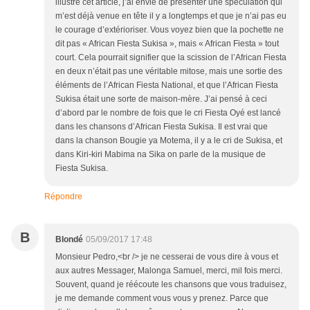
illustre cet article, j’ai envie de présenter une spéculation qui
m’est déjà venue en tête il y a longtemps et que je n’ai pas eu
le courage d’extérioriser. Vous voyez bien que la pochette ne
dit pas « African Fiesta Sukisa », mais « African Fiesta » tout
court. Cela pourrait signifier que la scission de l’African Fiesta
en deux n’était pas une véritable mitose, mais une sortie des
éléments de l’African Fiesta National, et que l’African Fiesta
Sukisa était une sorte de maison-mère. J’ai pensé à ceci
d’abord par le nombre de fois que le cri Fiesta Oyé est lancé
dans les chansons d’African Fiesta Sukisa. Il est vrai que
dans la chanson Bougie ya Motema, il y a le cri de Sukisa, et
dans Kiri-kiri Mabima na Sika on parle de la musique de
Fiesta Sukisa.
Répondre
B
Blondé
05/09/2017 17:48
Monsieur Pedro,<br /> je ne cesserai de vous dire à vous et
aux autres Messager, Malonga Samuel, merci, mil fois merci.
Souvent, quand je réécoute les chansons que vous traduisez,
je me demande comment vous vous y prenez. Parce que