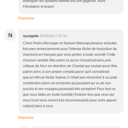
distinguer les syllabes mêmes est une gageure. Alors
Félicitation et bravo!
Répondre
N
nyanguila
05/09/2017 02:50
Chers Pedro,Messager et Samuel Malonga,bonjour et,toutes
fois,mes remerciements pour l'intense tâche de traduction de
chansons,en français,que vous portez à toute volonté! Cette
chanson semble être,selon ce qu'on m'avait prévenu,une
critique de Nico en direction de Chantal qui voulait aussi être
patron,donc à son propre compte,parce qu'il considérait
que,en African fiesta Sukisa,'il n'était pas rémunéré à sa juste
contribution,dans cet orchestre,qui,pourtant au vu de son
succès et ses voyages,paraissait très prospère! Pour tout ce
que vous faites,en toute humilité,l'histoire fera que ceux qui
vous liront vous seront très reconnaissants pour votre apport
culturel,bien à vous.
Répondre