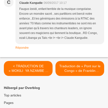
C
Claude Kangudie
06/09/2017 10:17
Faugus Izeidi, enfant terrible de la musique congolaise.
Encore un monstre sacré...ses partitions ont bercé notre
enfance...Et les génériques des émissions à la RTNC des
années '70 Mais comme les instrumentistes ne sont mis en
avant plan qu'à travers les chanteurs leaders, on ignore
souvent ces magiciens qui tiennent la boutique...RD Congo,
ezali Libanga ya Talo.<br /> <br /> Claude Kangudie.
Répondre
< TRADUCTION DE
Traduction de « Pont sur le
« MOKILI YA NZAMBE »,
Congo » de Franklin
DE NICO ET L’AFRICAN
Boukaka, d’après « Les
FIESTA SUKISA, PAR
coulisses de la musique
PEDRO
congolaise », de Faugus
Hébergé par Overblog
Izeidi >
Top articles
Pages