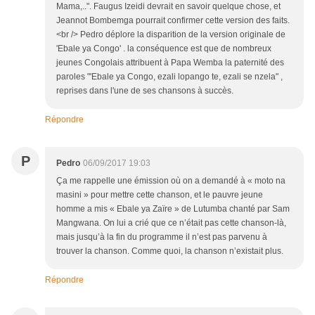
Mama,..". Faugus Izeidi devrait en savoir quelque chose, et
Jeannot Bombemga pourrait confirmer cette version des faits.
<br /> Pedro déplore la disparition de la version originale de
'Ebale ya Congo' . la conséquence est que de nombreux
jeunes Congolais attribuent à Papa Wemba la paternité des
paroles "'Ebale ya Congo, ezali lopango te, ezali se nzela" ,
reprises dans l'une de ses chansons à succès.
Répondre
P
Pedro
06/09/2017 19:03
Ça me rappelle une émission où on a demandé à « moto na
masini » pour mettre cette chanson, et le pauvre jeune
homme a mis « Ebale ya Zaïre » de Lutumba chanté par Sam
Mangwana. On lui a crié que ce n’était pas cette chanson-là,
mais jusqu’à la fin du programme il n’est pas parvenu à
trouver la chanson. Comme quoi, la chanson n’existait plus.
Répondre