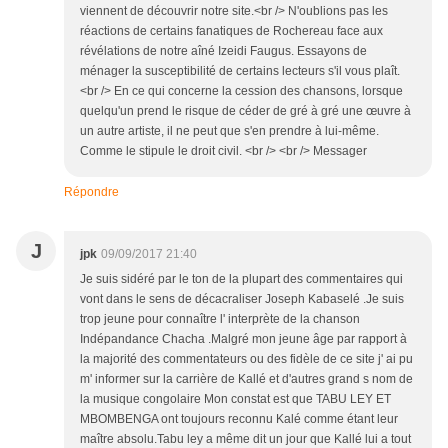
viennent de découvrir notre site.<br /> N'oublions pas les
réactions de certains fanatiques de Rochereau face aux
révélations de notre aîné Izeidi Faugus. Essayons de
ménager la susceptibilité de certains lecteurs s'il vous plaît.
<br /> En ce qui concerne la cession des chansons, lorsque
quelqu'un prend le risque de céder de gré à gré une œuvre à
un autre artiste, il ne peut que s'en prendre à lui-même.
Comme le stipule le droit civil. <br /> <br /> Messager
Répondre
J
jpk
09/09/2017 21:40
Je suis sidéré par le ton de la plupart des commentaires qui
vont dans le sens de décacraliser Joseph Kabaselé .Je suis
trop jeune pour connaître l' interprète de la chanson
Indépandance Chacha .Malgré mon jeune âge par rapport à
la majorité des commentateurs ou des fidèle de ce site j' ai pu
m' informer sur la carrière de Kallé et d'autres grand s nom de
la musique congolaire Mon constat est que TABU LEY ET
MBOMBENGA ont toujours reconnu Kalé comme étant leur
maître absolu.Tabu ley a même dit un jour que Kallé lui a tout