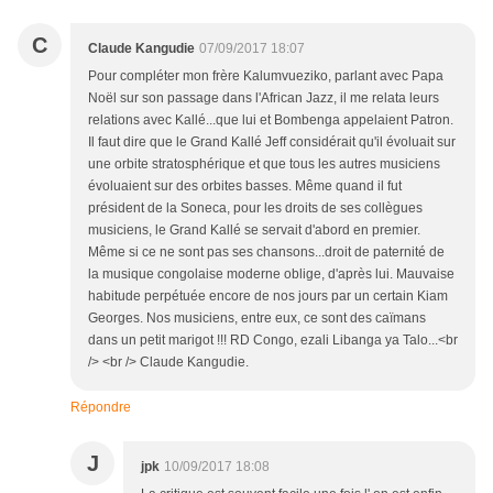
C
Claude Kangudie
07/09/2017 18:07
Pour compléter mon frère Kalumvueziko, parlant avec Papa
Noël sur son passage dans l'African Jazz, il me relata leurs
relations avec Kallé...que lui et Bombenga appelaient Patron.
Il faut dire que le Grand Kallé Jeff considérait qu'il évoluait sur
une orbite stratosphérique et que tous les autres musiciens
évoluaient sur des orbites basses. Même quand il fut
président de la Soneca, pour les droits de ses collègues
musiciens, le Grand Kallé se servait d'abord en premier.
Même si ce ne sont pas ses chansons...droit de paternité de
la musique congolaise moderne oblige, d'après lui. Mauvaise
habitude perpétuée encore de nos jours par un certain Kiam
Georges. Nos musiciens, entre eux, ce sont des caïmans
dans un petit marigot !!! RD Congo, ezali Libanga ya Talo...<br
/> <br /> Claude Kangudie.
Répondre
J
jpk
10/09/2017 18:08