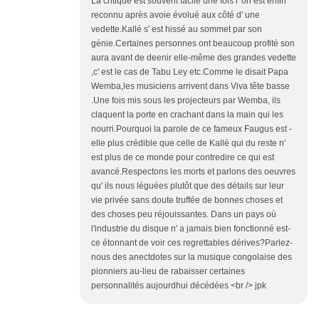
La critique est souvent facile une fois l' on est enfin
reconnu après avoie évolué aux côté d' une
vedette.Kallé s' est hissé au sommet par son
génie.Certaines personnes ont beaucoup profité son
aura avant de deenir elle-même des grandes vedette
,c' est le cas de Tabu Ley etc.Comme le disait Papa
Wemba,les musiciens arrivent dans Viva tête basse
.Une fois mis sous les projecteurs par Wemba, ils
claquent la porte en crachant dans la main qui les
nourri.Pourquoi la parole de ce fameux Faugus est -
elle plus crédible que celle de Kallé qui du reste n'
est plus de ce monde pour contredire ce qui est
avancé.Respectons les morts et parlons des oeuvres
qu' ils nous léguées plutôt que des détails sur leur
vie privée sans doute truffée de bonnes choses et
des choses peu réjouissantes. Dans un pays où
l'industrie du disque n' a jamais bien fonctionné est-
ce étonnant de voir ces regrettables dérives?Parlez-
nous des anectdotes sur la musique congolaise des
pionniers au-lieu de rabaisser certaines
personnalités aujourdhui décédées <br /> jpk