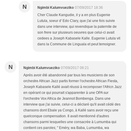
N
Ngimbi Kalumvueziko
07/09/2017 18:36
Cher Claude Kangudie, il y a en plus Eugenie
Lutula, soeur d' Edo Clary, que j'ai une fois suivie
dans une interview, qui revendique la paternite de
son frere sur plusieurs oeuvres que celui-ci avait
cedees a Joseph Kabasele Kalle. Eugenie Lutula vit
dans la Commune de Linguala et peut temoigner.
N
Ngimbi Kalumvueziko
07/09/2017 06:21
Après avoir été abandonné par tous les musiciens de son
orchestre African Jazz partis former l'ochestre African Fiesta,
Joseph Kabasele Kallé avait réussi à recomposer l'Africn Jazz
en opérant ce qui pourrait s'apparenter à une OPA sur
l'orchestre Vox Africa de Jeannot Bombenga. Dans une
interview que j'ai suivie, celui-ci a déclaré qu'il avait cédé des
chansons dont Ebale ya Congo, à Kallé sans avoir reçu une
quelconque compensation. Il avait mentionné d'autres
chansons parmi lesquelles une consacrée à Lumumba qui
contient ces paroles; " Eméry, wa Baba, Lumumba, wa