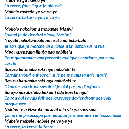
Mabele nga nalela ye
La terre, faut-il que je pleure?
Mabele mabele ye ye ye ye
La terre, la terre ye ye ye ye
Mokolo nakokoma mobange Masivi
Quand je deviendrai vieux, Masimi
Nayebi nakotambola na nzete na bala-bala
Je sais que je marcherai à l’aide d’un bâton sur la rue
Mpo nasengaka likuta nga nabikela
Pour quémander aux passants quelques centimes pour ma
survie
Basusu batunaka soki nga nabalaki te
Certains voudront savoir si je ne me suis jamais marié
Basusu batunaka soki nga nabotaki te
D’autres voudront savoir si je n’ai pas eu d’enfants
Ba oyo nakabelaka bakomi nde koseka ngai
Ceux à qui j’avais fait des largesses deviendront des voix
moqueuses
Nakipa te o Nzambe nasalaka la vie ya sans souci
Ça ne me préoccupe pas, puisque je mène une vie insoucieuse
Mabele mabele mabele ye ye ye ye
La terre, la terre, la terre