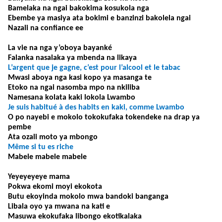
Bamelaka na ngai bakokima kosukola nga
Ebembe ya masiya ata bokimi e banzinzi bakolela ngai
Nazali na confiance ee
La vie na nga y’oboya bayanké
Falanka nasalaka ya mbenda na likaya
L’argent que je gagne, c’est pour l’alcool et le tabac
Mwasi aboya nga kasi kopo ya masanga te
Etoko na ngai nasomba mpo na nkiliba
Namesana kolata kaki lokola Lwambo
Je suis habitué à des habits en kaki, comme Lwambo
O po nayebi e mokolo tokokufaka tokendeke na drap ya
pembe
Ata ozali moto ya mbongo
Même si tu es riche
Mabele mabele mabele
Yeyeyeyeye mama
Pokwa ekomi moyi ekokota
Butu ekoyinda mokolo mwa bandoki banganga
Libala oyo ya mwana na kati e
Masuwa ekokufaka libongo ekotikalaka