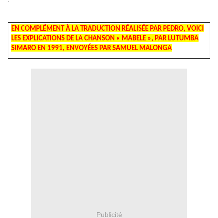
EN COMPLÉMENT À LA TRADUCTION RÉALISÉE PAR PEDRO, VOICI
LES EXPLICATIONS DE LA CHANSON « MABELE », PAR LUTUMBA
SIMARO EN 1991, ENVOYÉES PAR SAMUEL MALONGA
Publicité