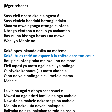
(léger sebene
)
Soso eleli e soso ekolela ngoya ó
Soso ekolela bandoki bazongi ndako
Sima ya mwa ngonga ntongo ekotana
Ntongo ekotana o ndeko ya makambo
Basusu na bisengo basusu na mawa
Wapi yo Mbole oo
Kokó opesi nkanda esika na motema
Kokó, tu as cédé un espace à la colère dans ton cœur
Bougie ekotangisaka mpinzoli po na mpasi
Eleli mpasi ya moto ngai naleli ya bolingo
Okotyaka kobanza (…) moto akobela
O po na yo e bolingo eleki metele mama
Mabele
La vie na ngai y’oboya sans souci e
Mwasi na nga nzinzi famille na nga mabele
Nawuta na mabele nakozonga na mabele
Mokolo nakokufa nayebi nakopola
Baliyaka na ngai bakokanga zolo na nsolo