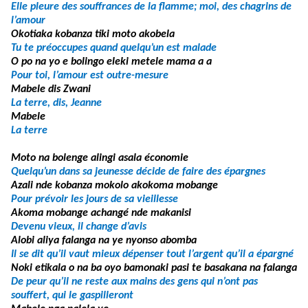
Elle pleure des souffrances de la flamme; moi, des chagrins de
l’amour
Okotiaka kobanza tiki moto akobela
Tu te préoccupes quand quelqu’un est malade
O po na yo e bolingo eleki metele mama a a
Pour toi, l’amour est outre-mesure
Mabele dis Zwani
La terre, dis, Jeanne
Mabele
La terre
Moto na bolenge alingi asala économie
Quelqu’un dans sa jeunesse décide de faire des épargnes
Azali nde kobanza mokolo akokoma mobange
Pour prévoir les jours de sa vieillesse
Akoma mobange achangé nde makanisi
Devenu vieux, il change d’avis
Alobi aliya falanga na ye nyonso abomba
Il se dit qu’il vaut mieux dépenser tout l’argent qu’il a épargné
Noki etikala o na ba oyo bamonaki pasi te basakana na falanga
De peur qu’il ne reste aux mains des gens qui n’ont pas
souffert, qui le gaspilleront