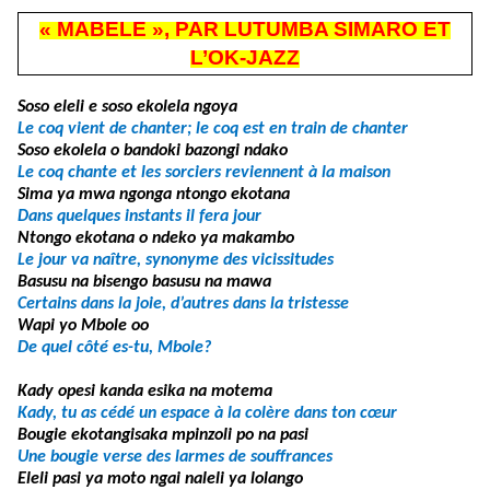
« MABELE », PAR LUTUMBA SIMARO ET
L’OK-JAZZ
Soso eleli e soso ekolela ngoya
Le coq vient de chanter; le coq est en train de chanter
Soso ekolela o bandoki bazongi ndako
Le coq chante et les sorciers reviennent à la maison
Sima ya mwa ngonga ntongo ekotana
Dans quelques instants il fera jour
Ntongo ekotana o ndeko ya makambo
Le jour va naître, synonyme des vicissitudes
Basusu na bisengo basusu na mawa
Certains dans la joie, d’autres dans la tristesse
Wapi yo Mbole oo
De quel côté es-tu, Mbole?
Kady opesi kanda esika na motema
Kady, tu as cédé un espace à la colère dans ton cœur
Bougie ekotangisaka mpinzoli po na pasi
Une bougie verse des larmes de souffrances
Eleli pasi ya moto ngai naleli ya lolango