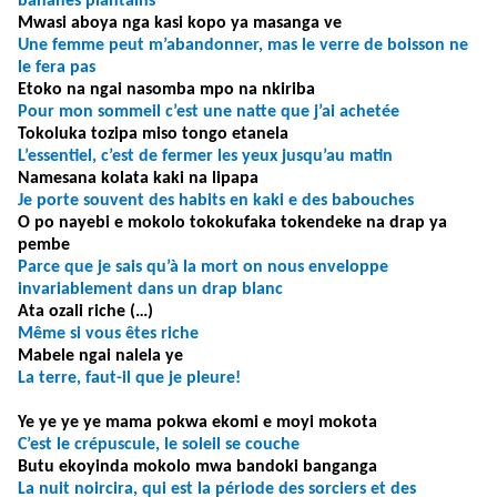
bananes plantains
Mwasi aboya nga kasi kopo ya masanga ve
Une femme peut m’abandonner, mas le verre de boisson ne
le fera pas
Etoko na ngai nasomba mpo na nkiriba
Pour mon sommeil c’est une natte que j’ai achetée
Tokoluka tozipa miso tongo etanela
L’essentiel, c’est de fermer les yeux jusqu’au matin
Namesana kolata kaki na lipapa
Je porte souvent des habits en kaki e des babouches
O po nayebi e mokolo tokokufaka tokendeke na drap ya
pembe
Parce que je sais qu’à la mort on nous enveloppe
invariablement dans un drap blanc
Ata ozali riche (…)
Même si vous êtes riche
Mabele ngai nalela ye
La terre, faut-il que je pleure!
Ye ye ye ye mama
pokwa ekomi e moyi mokota
C’est le crépuscule, le soleil se couche
Butu ekoyinda mokolo mwa bandoki banganga
La nuit noircira, qui est la période des sorciers et des