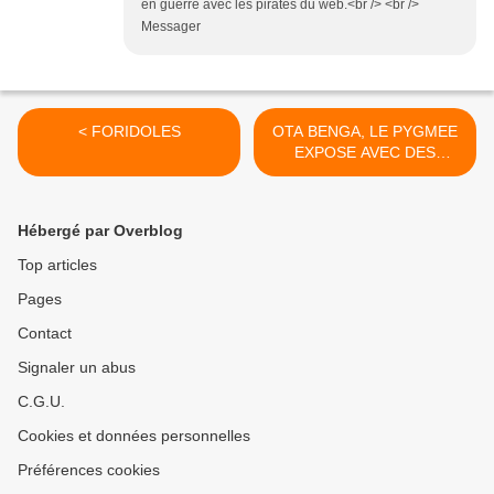
en guerre avec les pirates du web.<br /> <br />
Messager
< FORIDOLES
OTA BENGA, LE PYGMEE
EXPOSE AVEC DES
SINGES DANS UNE CAGE
AU ZOO, VIENT D'ETRE
HONORE AUX ETATS-UNIS
Hébergé par Overblog
>
Top articles
Pages
Contact
Signaler un abus
C.G.U.
Cookies et données personnelles
Préférences cookies