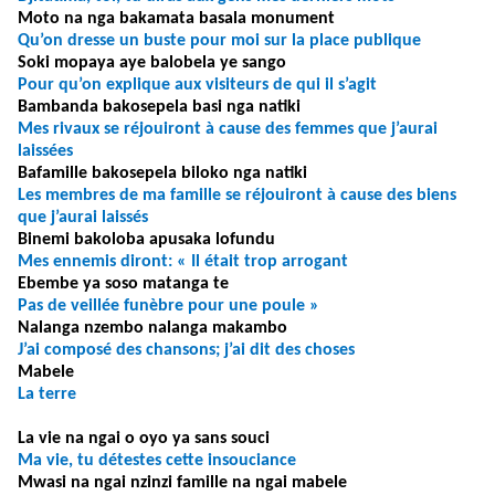
Moto na nga bakamata basala monument
Qu’on dresse un buste pour moi sur la place publique
Soki mopaya aye balobela ye sango
Pour qu’on explique aux visiteurs de qui il s’agit
Bambanda bakosepela basi nga natiki
Mes rivaux se réjouiront à cause des femmes que j’aurai
laissées
Bafamille bakosepela biloko nga natiki
Les membres de ma famille se réjouiront à cause des biens
que j’aurai laissés
Binemi bakoloba apusaka lofundu
Mes ennemis diront: « Il était trop arrogant
Ebembe ya soso matanga te
Pas de veillée funèbre pour une poule »
Nalanga nzembo nalanga makambo
J’ai composé des chansons; j’ai dit des choses
Mabele
La terre
La vie na ngai o oyo ya sans souci
Ma vie, tu détestes cette insouciance
Mwasi na ngai nzinzi famille na ngai mabele