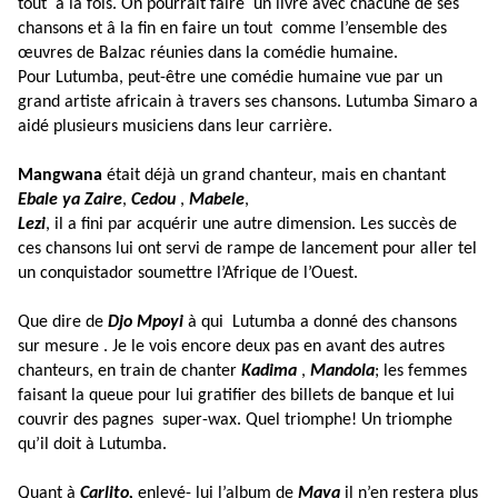
tout
â la fois. On pourrait faire
un livre avec chacune de ses
chansons et â la fin en faire un tout
comme
l’ensemble des
œuvres de Balzac réunies dans la comédie humaine.
Pour Lutumba, peut-être une comédie humaine vue par un
grand artiste africain à travers ses chansons. Lutumba Simaro a
aidé plusieurs musiciens dans leur carrière.
Mangwana
était déjà un grand chanteur, mais en chantant
Ebale ya Zaire
,
Cedou
,
Mabele
,
Lezi
, il a fini par acquérir une autre dimension. Les succès de
ces chansons lui ont servi de rampe de lancement pour aller tel
un conquistador soumettre l’Afrique de l’Ouest.
Que dire de
Djo Mpoyi
à qui
Lutumba a donné des chansons
sur mesure . Je le vois encore deux
pas en avant des autres
chanteurs, en train de chanter
Kadima
,
Mandola
; les femmes
faisant la
queue pour lui gratifier des billets de banque et lui
couvrir des pagnes
super-wax. Quel triomphe! Un triomphe
qu’il doit à Lutumba.
Quant à
Carlito,
enlevé- lui l’album de
Maya
il n’en restera plus