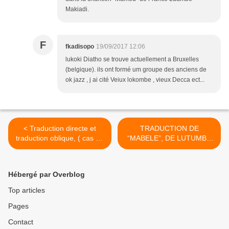
Makiadi.
F
fkadisopo
19/09/2017 12:06
lukoki Diatho se trouve actuellement a Bruxelles
(belgique). ils ont formé um groupe des anciens de
ok jazz , j ai cité Veiux lokombe , vieux Decca ect...
< Traduction directe et
TRADUCTION DE
traduction oblique, ( cas de
“MABELE”, DE LUTUMBA
la chanson Songi-Songi)
SIMARO, PAR PEDRO >
Hébergé par Overblog
Top articles
Pages
Contact