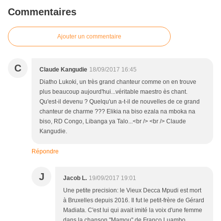
Commentaires
Ajouter un commentaire
C
Claude Kangudie
18/09/2017 16:45
Diatho Lukoki, un très grand chanteur comme on en trouve
plus beaucoup aujourd'hui...véritable maestro ès chant.
Qu'est-il devenu ? Quelqu'un a-t-il de nouvelles de ce grand
chanteur de charme ??? Elikia na biso ezala na mboka na
biso, RD Congo, Libanga ya Talo...<br /> <br /> Claude
Kangudie.
Répondre
J
Jacob L.
19/09/2017 19:01
Une petite precision: le Vieux Decca Mpudi est mort
à Bruxelles depuis 2016. Il fut le petit-frère de Gérard
Madiata. C'est lui qui avait imité la voix d'une femme
dans la chanson "Mamou" de Franco Luambo