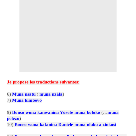
Je propose les traductions suivantes:
6)
Muna nsatu
(
muna nzála
)
7)
Muna kimbevo
9)
Bonso wuna kanwanina Yósefe muna boloko
(…
muna
pelezo
)
10)
Bonso wuna katanina Daniele muna nluku a zinkosi