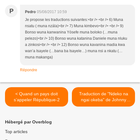
P
Pedro
05/08/2017 10:59
Je propose les traductions suivantes:<br /> <br /> 6) Muna
nsatu ( muna nzála)<br /> 7) Muna kimbevo<br /> <br /> 9)
Bonso wuna kanwanina Yósefe muna boloko (…muna
pelezo)<br /> 10) Bonso wuna katanina Daniele muna nluku
a zinkosi<br /> <br /> 12) Bonso wuna kavanina madia kwa
wan’a Isayele (…bana ba Isayele…) muna nsi a nkatu (…
muna makanga)
Répondre
< Quand un pays doit
Traduction de "Ndeko na
s’appeler République-2
ngai okeba" de Johnny
Bokelo, par PEDRO >
Hébergé par Overblog
Top articles