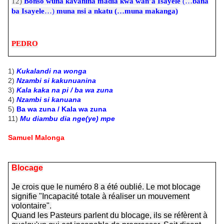
12)
Bonso wuna kavanina madia kwa wan’a Isayele
(…
bana
ba Isayele
…)
muna nsi a nkatu (…muna makanga)
PEDRO
1)
Kukalandi na wonga
2)
Nzambi si kakunuanina
3)
Kala kaka na pi / ba wa zuna
4)
Nzambi si kanuana
5)
Ba wa zuna / Kala wa zuna
11)
Mu diambu dia nge(ye) mpe
Samuel Malonga
Blocage
Je crois que le numéro 8 a été oublié. Le mot blocage
signifie "Incapacité totale à réaliser un mouvement
volontaire".
Quand les Pasteurs parlent du blocage, ils se réfèrent à