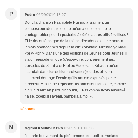
P
Pedro
02/09/2016 13:07
Donc la chanson Nzamblele Ngingo a vraiment un
compositeur identifié et quelqu’un a eu le soin de le
photographier pour la postérité à côté d’autres bills fossilisés !
Et le décor témoigne de la même décadence qui ne nous a
jamais abandonnés depuis la cité coloniale. Nkenda ye kiadi.
<br /> <br /> Dans une des éditions de Jeunes pour Jeunes, il
y a un épisode unique (c’est-à-dire, contrairement aux
épisodes de Sinatra et Erol ou Apolosa et Kikwata qu’on
attendait dans les éditions suivantes) où des bills ont
tellement dérangé l’école qu’ils ont été expulsés par le
directeur. A la fin de l’épisode, ils admettent tous que, comme
dit l’un d’eux en parfait indoubil, « Nzakomba likolo bayanké
na se, tobebisi l’avenir, bampela à moi ».
Répondre
N
Ngimbi Kalumvueziko
02/09/2016 06:53
Je parle brievement du phénomene Indoubill et Yankées