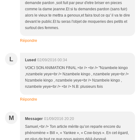
demande pardon ,soit fuit par peur d'etre briser en pieces
comme la dame jeanne.Et si tu demandes pardon (sans fuir)
alors le vieux te mettra a genoux,et faira tout ce qu' il va te dire
devant le public.Et tu seras l'objet de moqueries des petits et
surtout des femmes.
Répondre
L
Lused
02/09/2016 00:34
VOICI SON ANIMATION FINAL:<br /> <br /> "Nzambele kingo
,nzambele yeye<br /> Nzambele kingo , nzambele yeye<br />
Nzambele kingo , nzambele yeye<br /> Nzambele kingo ,
nzambele yeye<br /> <br /> N.B: plusieurs fois
Répondre
M
Messager
01/09/2016 20:20
Samuel,<br /> Ton article mérite qu’on reparle encore du
phénomène « Bill », « Yankee », « Cow-boys ». En cet égard,
en plus de tout ce que nous avions déjà évoqué