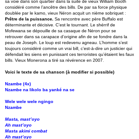
sa voie dans son quartier dans la suite de vieux William Booth
considéré comme l’ancêtre des bills. De par sa force physique
doublée par le kamo, vieux Néron acquit un nième sobriquet :
Prêtre de la puissance.
Sa rencontre avec père Buffalo est
déterminante et décisive. C’est le tournant. Le shérrif de
Mofewana se dépouille de sa casaque de Néron pour se
retrouver dans sa carapace d’origine afin de se fondre dans la
peau de Joseph. Le loup est redevenu agneau. L’homme s’est
toujours considéré comme un vrai bill, c’est-à-dire un justicier qui
défendait les siens en punissant ces terroristes qu’étaient les faux
bills. Vieux Monerona a tiré sa révérence en 2007.
Voici le texte de sa chanson (à modifier si possible)
Nzambe (4x)
Nzambe na likolo ba yanké na se
Wele wele wele ngingo
Nzambe
Masta, mast’oyo
Ah mast’oyo
Masta akimi combat
Ah mast’oyo