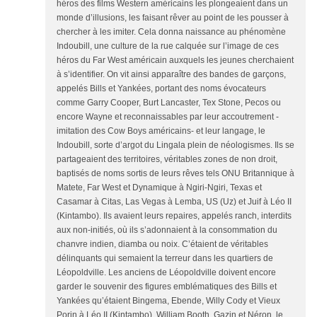
héros des films Western américains les plongeaient dans un
monde d’illusions, les faisant rêver au point de les pousser à
chercher à les imiter. Cela donna naissance au phénomène
Indoubill, une culture de la rue calquée sur l’image de ces
héros du Far West américain auxquels les jeunes cherchaient
à s’identifier. On vit ainsi apparaître des bandes de garçons,
appelés Bills et Yankées, portant des noms évocateurs
comme Garry Cooper, Burt Lancaster, Tex Stone, Pecos ou
encore Wayne et reconnaissables par leur accoutrement -
imitation des Cow Boys américains- et leur langage, le
Indoubill, sorte d’argot du Lingala plein de néologismes. Ils se
partageaient des territoires, véritables zones de non droit,
baptisés de noms sortis de leurs rêves tels ONU Britannique à
Matete, Far West et Dynamique à Ngiri-Ngiri, Texas et
Casamar à Citas, Las Vegas à Lemba, US (Uz) et Juif à Léo II
(Kintambo). Ils avaient leurs repaires, appelés ranch, interdits
aux non-initiés, où ils s’adonnaient à la consommation du
chanvre indien, diamba ou noix. C’étaient de véritables
délinquants qui semaient la terreur dans les quartiers de
Léopoldville. Les anciens de Léopoldville doivent encore
garder le souvenir des figures emblématiques des Bills et
Yankées qu’étaient Bingema, Ebende, Willy Cody et Vieux
Porin à Léo II (Kintambo), William Booth, Gazin et Néron, le