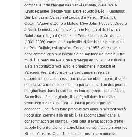
compositeur de l’hymne des Yankées Wele, Wele, Wele
Kingo Nzambe, à Ngiri-Ngiri, Libre et Soto à Léo I (Kinshasa),
Burt Lancaster, Samson et Léopard à Renkin (Kalamu),
Océan, Wagon et Zorro à Matete, Mive John, Pecos et Duguru
à Ndjili, le musicien Jimmy Zacharie Elenga et de Gazin à
Saint Jean (Linguala).<br /> Le Père scheutiste Jef de Laet
(1931-2009), connu à Léopoldville et Kinshasa sous le nom
de Père Buffalo, est arrivé au Congo en 1957. Apres avoir
servi comme Vicaire à l’école Saint Boniface de Matete, il fut
muté à la paroisse Pie X de Ngiri-Ngiri en 1959. C’est là où il
a été en contact direct avec le phénomène Indoubill et
Yankées. Prenant conscience des dangers réels de
déperdition de la jeunesse que posait ce phénomène, il s’est
senti la vocation de le combattre par la réinsertion des jeunes
marginalisés dans la société, en leur apprenant des métiers.
Sa méthode était originale; il s’intégrait dans leur milieu,
vivant comme eux, parlant l’Indoubill pour gagner leur
confiance jusqu’à en faire presque des amis, n’hésitant pas à
l’occasion, comme il se disait, à les accompagner dans la
consommation de diamba ! Pour cela, il avait accepté d’être
appelé Père Buffalo, une appellation qui sonnait bien pour les
Bills et Yankées. Quand il fut muté dans la commune de