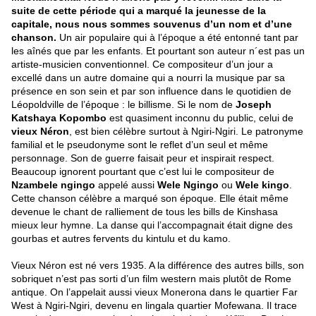
suite de cette période qui a marqué la jeunesse de la
capitale, nous nous sommes souvenus d’un nom et d’une
chanson.
Un air populaire qui à l’époque a été entonné tant par
les aînés que par les enfants. Et pourtant son auteur n´est pas un
artiste-musicien conventionnel. Ce compositeur d’un jour a
excellé dans un autre domaine qui a nourri la musique par sa
présence en son sein et par son influence dans le quotidien de
Léopoldville de l’époque : le billisme. Si le nom de
Joseph
Katshaya Kopombo
est quasiment inconnu du public, celui de
vieux Néron
, est bien célèbre surtout à Ngiri-Ngiri. Le patronyme
familial et le pseudonyme sont le reflet d’un seul et même
personnage. Son de guerre faisait peur et inspirait respect.
Beaucoup ignorent pourtant que c’est lui le compositeur de
Nzambele ngingo
appelé aussi
Wele Ngingo
ou
Wele kingo
.
Cette chanson célèbre a marqué son époque. Elle était même
devenue le chant de ralliement de tous les bills de Kinshasa
mieux leur hymne. La danse qui l’accompagnait était digne des
gourbas et autres fervents du kintulu et du kamo.
Vieux Néron est né vers 1935. A la différence des autres bills, son
sobriquet n’est pas sorti d’un film western mais plutôt de Rome
antique. On l’appelait aussi vieux Monerona dans le quartier Far
West à Ngiri-Ngiri, devenu en lingala quartier Mofewana. Il trace