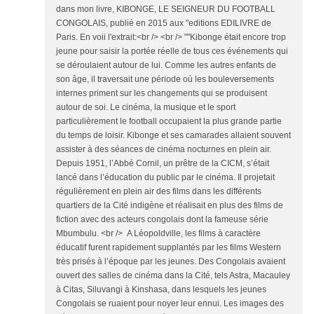
dans mon livre, KIBONGE, LE SEIGNEUR DU FOOTBALL
CONGOLAIS, publié en 2015 aux "editions EDILIVRE de
Paris. En voii l'extrait:<br /> <br /> ""Kibonge était encore trop
jeune pour saisir la portée réelle de tous ces événements qui
se déroulaient autour de lui. Comme les autres enfants de
son âge, il traversait une période où les bouleversements
internes priment sur les changements qui se produisent
autour de soi. Le cinéma, la musique et le sport
particulièrement le football occupaient la plus grande partie
du temps de loisir. Kibonge et ses camarades allaient souvent
assister à des séances de cinéma nocturnes en plein air.
Depuis 1951, l’Abbé Cornil, un prêtre de la CICM, s’était
lancé dans l’éducation du public par le cinéma. Il projetait
régulièrement en plein air des films dans les différents
quartiers de la Cité indigène et réalisait en plus des films de
fiction avec des acteurs congolais dont la fameuse série
Mbumbulu. <br /> A Léopoldville, les films à caractère
éducatif furent rapidement supplantés par les films Western
très prisés à l’époque par les jeunes. Des Congolais avaient
ouvert des salles de cinéma dans la Cité, tels Astra, Macauley
à Citas, Siluvangi à Kinshasa, dans lesquels les jeunes
Congolais se ruaient pour noyer leur ennui. Les images des