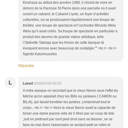
Kinshasa au début des années 1980, il choisit de vivre en
dehors de la Paroisse St Pierre dans une parcelle où il avait
ouvert un cabaret, le Cabaret Liyoto, un foyer d’activités
culturelles, où se produisaient régulièrement une troupe de
théâtre, une troupe de spectacle et l’orchestre Minzoto Wela
Wela qu’il avait créés. Sa troupe de spectacle en particulier a
produit des œuvres de grande valeur artistique, telle
l’Opérette Takinga que les Kinois de cette époque-là
évoquent encore avec beaucoup de nostalgie."" <br /> <br />
Ngimbi Kalumvueziko
Répondre
L
Lused
02/09/2016 00:55
A notre epoque on racontait que le vieux Neron sous l'effet du
fetiche qu'on appelait chez les Bills ou yankees ( CAMON ou
BILAI), qui faisait trembler les jambes ,contaminait tout le
corps...<br /> <br /> Alors le vieux Neron avait la capacite de
briser une dame jeanne vide de 5 litres par un coup de tete
,soit en pietinant par sont pied droit sans se blesser ,ne se
faire du mal.Alors l'adversaire se sentant petit se retire et