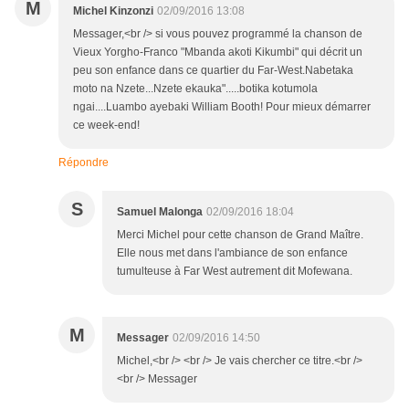
M
Michel Kinzonzi
02/09/2016 13:08
Messager,<br /> si vous pouvez programmé la chanson de
Vieux Yorgho-Franco "Mbanda akoti Kikumbi" qui décrit un
peu son enfance dans ce quartier du Far-West.Nabetaka
moto na Nzete...Nzete ekauka".....botika kotumola
ngai....Luambo ayebaki William Booth! Pour mieux démarrer
ce week-end!
Répondre
S
Samuel Malonga
02/09/2016 18:04
Merci Michel pour cette chanson de Grand Maître.
Elle nous met dans l'ambiance de son enfance
tumulteuse à Far West autrement dit Mofewana.
M
Messager
02/09/2016 14:50
Michel,<br /> <br /> Je vais chercher ce titre.<br />
<br /> Messager