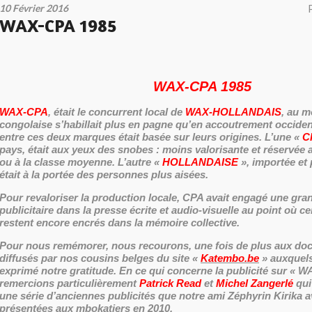
10 Février 2016
WAX-CPA 1985
WAX-CPA 1985
WAX-CPA
, était le concurrent local de
WAX-HOLLANDAIS
, au 
congolaise s’habillait plus en pagne qu’en accoutrement occident
entre ces deux marques était basée sur leurs origines. L’une «
C
pays, était aux yeux des snobes : moins valorisante et réservée
ou à la classe moyenne. L’autre «
HOLLANDAISE
», importée et 
était à la portée des personnes plus aisées.
Pour revaloriser la production locale, CPA avait engagé une g
publicitaire dans la presse écrite et audio-visuelle au point où c
restent encore encrés dans la mémoire collective.
Pour nous remémorer, nous recourons, une fois de plus aux do
diffusés par nos cousins belges du site «
Katembo.be
» auxquels
exprimé notre gratitude. En ce qui concerne la publicité sur « 
remercions particulièrement
Patrick Read
et
Michel Zangerlé
qui
une série d’anciennes publicités que notre ami Zéphyrin Kirika a
présentées aux mbokatiers en 2010.