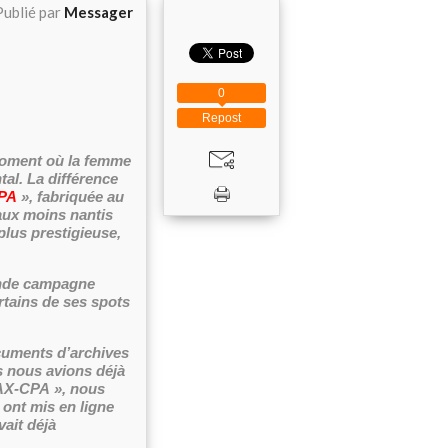
Publié par
Messager
0
Repost
moment où la femme
al. La différence
PA
», fabriquée au
 aux moins nantis
plus prestigieuse,
rande campagne
ertains de ses spots
cuments d’archives
 nous avions déjà
WAX-CPA », nous
 ont mis en ligne
vait déjà