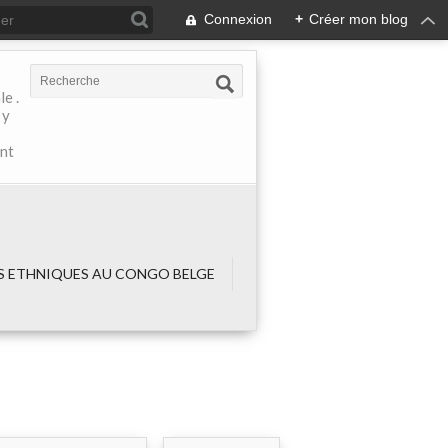
Connexion
+
Créer mon blog
e .
 y
ant
 ETHNIQUES AU CONGO BELGE