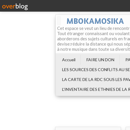
MBOKAMOSIKA
Cet espace se veut un lieu de rencontr
Tout étranger connaissant ou voulant f
aborderons des sujets culturels en fran
devise:réduire la distance qui nous sép
à notre musique dans toute sa diversi
Accueil
FAIRE UN DON
P
LES SOURCES DES CONFLITS AU S
LA CARTE DE LA RDC SOUS LES PA
L'INVENTAIRE DES ETHNIES DE LA 