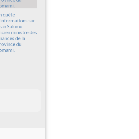
n quête
’informations sur
ean Salumu,
ncien ministre des
inances de la
rovince du
omami.