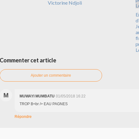
Victorine Ndjoli
E
d
J
a
f
p
L
Commenter cet article
Ajouter un commentaire
M
MUWAYI MUMBATU
01/05/2018 16:22
TROP B<br /> EAU PAGNES
Répondre