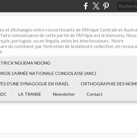
es et d'échanges entre ressortissants de l'Afrique Centrale et Austral
aire connaissance de cette partie de l'Afrique est le bienvenu. Nous
çais, portugais, ou en lingala, selon les interlocuteurs . Notre
are du continent, par l'entretien de la mémoire collective, en recour
té
ATRICK NGUEMA NDONG
EIN DE L‘ARMÉE NATIONALE CONGOLAISE (ANC)
VÉS D'UNE SYNAGOGUE EN ISRAËL
ORTHOGRAPHIE DES NOMS
RDC
LA TRANSE
Newsletter
Contact