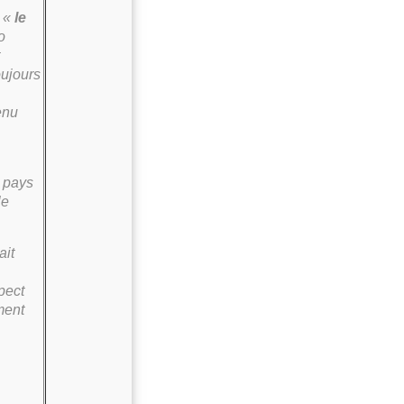
u «
le
o
oujours
enu
 pays
le
ait
pect
ment