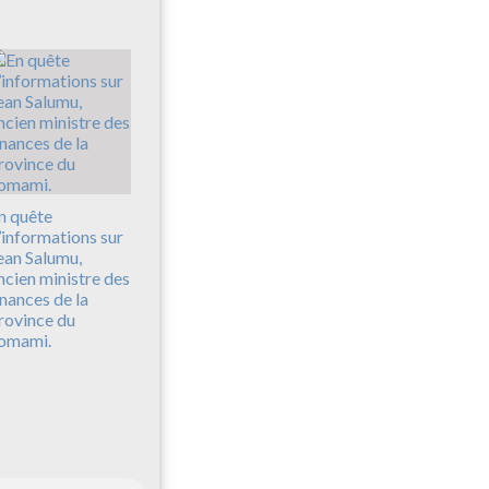
n quête
’informations sur
ean Salumu,
ncien ministre des
inances de la
rovince du
omami.