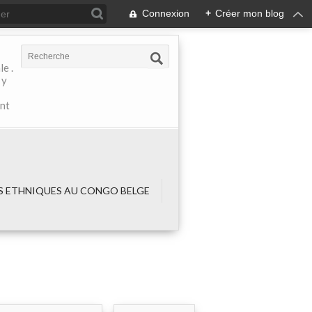
Connexion
+
Créer mon blog
e .
 y
ant
 ETHNIQUES AU CONGO BELGE