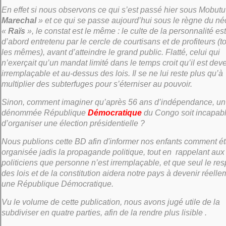
En effet si nous observons ce qui s’est passé hier sous Mobut
Marechal
» et ce qui se passe aujourd’hui sous le règne du né
«
Raïs
», le constat est le même : le culte de la personnalité est
d’abord entretenu par le cercle de courtisans et de profiteurs (t
les mêmes), avant d’atteindre le grand public. Flatté, celui qui
n’exerçait qu’un mandat limité dans le temps croit qu’il est dev
irremplaçable et au-dessus des lois. Il se ne lui reste plus qu’à
multiplier des subterfuges pour s’éterniser au pouvoir.
Sinon, comment imaginer qu’après 56 ans d’indépendance, un
dénommée République
Démocratique
du Congo soit incapab
d’organiser une élection présidentielle ?
Nous publions cette BD afin d'informer nos enfants comment ét
organisée jadis la propagande politique, tout en rappelant aux
politiciens que personne n’est irremplaçable, et que seul le res
des lois et de la constitution aidera notre pays à devenir réelle
une République Démocratique.
Vu le volume de cette publication, nous avons jugé utile de la
subdiviser en quatre parties, afin de la rendre plus lisible .