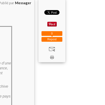
Publié par
Messager
0
Repost
re d’une
ance,
nt
chive
re pays