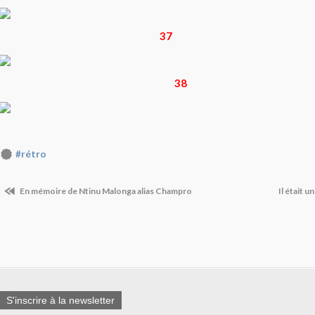
37
38
#rétro
En mémoire de Ntinu Malonga alias Champro
Il était 
S'inscrire à la newsletter