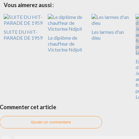
Vous aimerez aussi :
SUITE DU HIT-
Les larmes d'un
PARADE DE 1959
Le diplôme de
dieu
chauffeur de
Victorine Ndjoli
E
d
J
a
f
p
L
Commenter cet article
Ajouter un commentaire