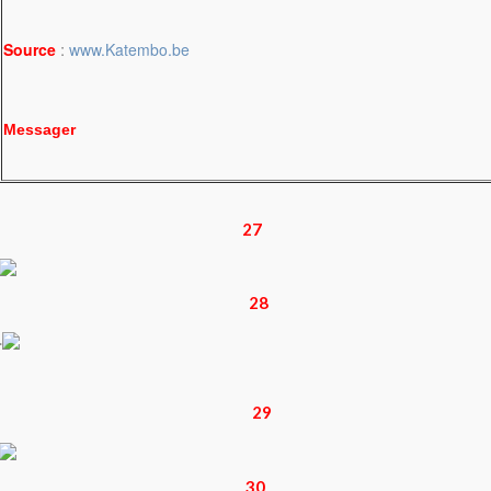
:
Source
www.Katembo.be
Messager
27
28
.
29
30