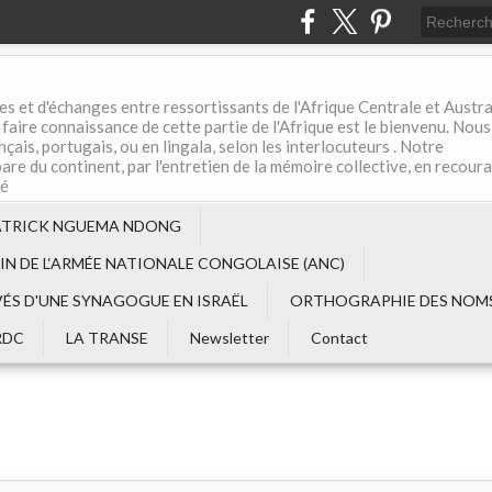
es et d'échanges entre ressortissants de l'Afrique Centrale et Austral
aire connaissance de cette partie de l'Afrique est le bienvenu. Nous
çais, portugais, ou en lingala, selon les interlocuteurs . Notre
are du continent, par l'entretien de la mémoire collective, en recour
té
ATRICK NGUEMA NDONG
EIN DE L‘ARMÉE NATIONALE CONGOLAISE (ANC)
VÉS D'UNE SYNAGOGUE EN ISRAËL
ORTHOGRAPHIE DES NOMS
RDC
LA TRANSE
Newsletter
Contact