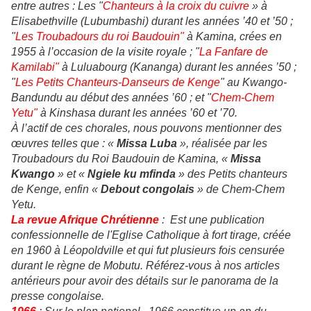
entre autres : Les "
Chanteurs à la croix du cuivre
» à
Elisabethville (Lubumbashi) durant les années ’40 et ’50 ;
"
Les Troubadours du roi Baudouin"
à Kamina, crées en
1955 à l’occasion de la visite royale ; "
La Fanfare de
Kamilabi"
à Luluabourg (Kananga) durant les années ’50 ;
"
Les Petits Chanteurs-Danseurs de Kenge
" au Kwango-
Bandundu au début des années ’60 ; et "
Chem-Chem
Yetu"
à Kinshasa durant les années ’60 et ’70.
À l’actif de ces chorales, nous pouvons mentionner des
œuvres telles que : «
Missa Luba
», réalisée par les
Troubadours du Roi Baudouin de Kamina, «
Missa
Kwango
» et «
Ngiele ku mfinda
» des Petits chanteurs
de Kenge, enfin «
Debout congolais
» de Chem-Chem
Yetu.
La revue Afrique Chrétienne
: Est une publication
confessionnelle de l'Eglise Catholique à fort tirage, créée
en 1960 à Léopoldville et qui fut plusieurs fois censurée
durant le règne de Mobutu. Référez-vous à nos articles
antérieurs pour avoir des détails sur le panorama de la
presse congolaise.