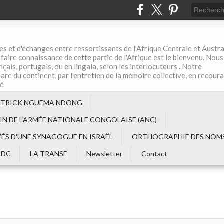
es et d'échanges entre ressortissants de l'Afrique Centrale et Austral
aire connaissance de cette partie de l'Afrique est le bienvenu. Nous
çais, portugais, ou en lingala, selon les interlocuteurs . Notre
are du continent, par l'entretien de la mémoire collective, en recour
té
ATRICK NGUEMA NDONG
EIN DE L‘ARMÉE NATIONALE CONGOLAISE (ANC)
VÉS D'UNE SYNAGOGUE EN ISRAËL
ORTHOGRAPHIE DES NOMS
RDC
LA TRANSE
Newsletter
Contact