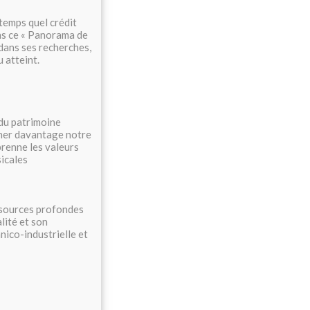
gtemps quel crédit
ns ce « Panorama de
 dans ses recherches,
 atteint.
 du patrimoine
iner davantage notre
prenne les valeurs
sicales
x sources profondes
lité et son
nico-industrielle et