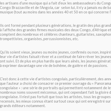
les artisans d’une musique qui a fait d’eux les ambassadeurs du Cong
Congo Brazzaville et de l’Angola, car selon lui, il n’y a jamais eu de 
musique (tout au moins dans les années 40 et 50 en ce qui concerne 
Ils ont formé pendant plusieurs générations, le gratin des plus grand
à l’affiche des grandes firmes musicales des deux Congo, d’Afrique e
comptent des nombreux et célèbres chanteurs, guitaristes, saxophon
trompettistes, organistes, percussionnistes, etc.
Qu’ils soient vieux, jeunes ou moins jeunes, confirmés ou non, inspir
leur vie d’artistes faisait rêver et a continué de faire rêver les jeun
ont suivi. Et de plus en plus hardis que leurs aînés, les jeunes généra
à exprimer davantage une vie de bohême, de galère et de passions.
C’est donc à cette vie d’artistes congolais, particulièrement, des an
que l’auteur a choisi de consacrer ce premier ouvrage du « Panorama
congolaise » : une série de portraits qui permettent notamment de lev
nombreux noms souvent méconnus, qui ont cependant fait la gloire d
congolaise. Il n’est pas fortuit que tous les artistes, tous les groupes,
recensés, les mieux connus étant surtout ceux qui ont enregistré sur
grands éditeurs notamment.