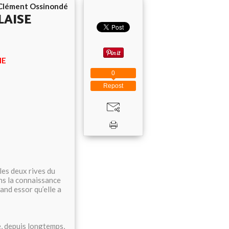
Clément Ossinondé
LAISE
NE
0
ndé
Repost
les deux rives du
ans la connaissance
and essor qu’elle a
, depuis longtemps,