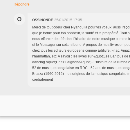
Répondre
O
OSSINONDE
25/01/2015 17:35
Merci de tout coeur cher Nyanguila pour tes voeux; aussi reçoi
que je forme pour ton bonheur, ta santé et ta prospérité. To
nous efforcer de défricher l'histoire de notre musique comme l
et le Messager sur cette tribune; A propos de mes livres on p
chez tous les éditeurs européens comme Edilivre, Fnac, Amaz
l’harmattan, etc; A savoir : les livres sur &quot;Les Bantous de 
dancing &quot;Chez Faignond&quot; - L'histoire de la rumba 
52 de musique congolaise en RDC - 52 ans de musique cong
Brazza (1960-2012) - les origines de la musique congolaise 
cordialement