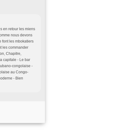
s en retour les miens
ut comme nous devons
e font les mbokatiers
eut les commander
on, Chapitre,
la capitale - Le bar
cubano-congolaise -
olaise au Congo-
moderne - Bien