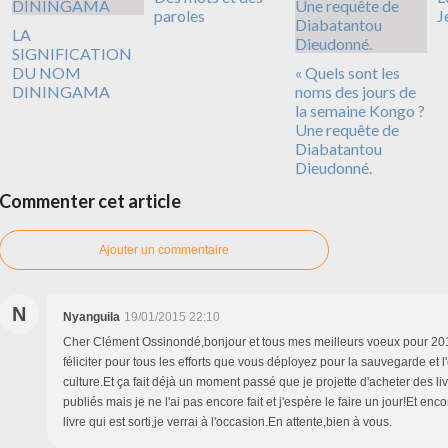
paroles
J
LA
SIGNIFICATION
DU NOM
« Quels sont les
DININGAMA
noms des jours de
la semaine Kongo ?
Une requête de
Diabatantou
Dieudonné.
Commenter cet article
Ajouter un commentaire
N
Nyanguila
19/01/2015 22:10
Cher Clément Ossinondé,bonjour et tous mes meilleurs voeux pour 201
féliciter pour tous les efforts que vous déployez pour la sauvegarde et l
culture.Et ça fait déjà un moment passé que je projette d'acheter des l
publiés mais je ne l'ai pas encore fait et j'espère le faire un jour!Et enc
livre qui est sorti,je verrai à l'occasion.En attente,bien à vous.