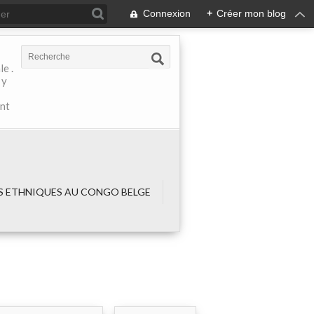
Connexion
+
Créer mon blog
e .
 y
ant
 ETHNIQUES AU CONGO BELGE