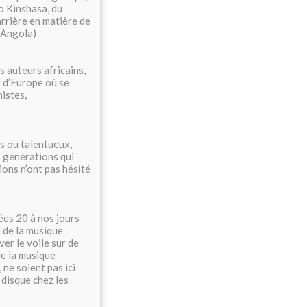
o Kinshasa, du
barrière en matière de
l’Angola)
s auteurs africains,
t d’Europe où se
istes,
és ou talentueux,
es générations qui
tions n’ont pas hésité
nées 20 à nos jours
 de la musique
er le voile sur de
e la musique
 ne soient pas ici
 disque chez les