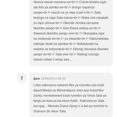
Akoma mwasi monene ee<br /> Cherie tindela ngai
ata foto ya pamba ee<br /> bongo napanza
sango<br /> nazali na yo mpe ozali ii<br /> Sata
bolingo na ngai Sata mama<br /> Mabe nini nasalaki
yo mpo olimua<br /> Okende mosika obosana
likambo yango<br /> Eee Diana yebisa ye<br />
Nakanisi likambo yango ooo<br /> Okangaka ngai
na mokanda ee<br /> ya mbanda<br /> Nabondelaka
ndenge ekoki ee pamba<br /> Nafukamaki na
mabele se kobondela<br /> Ebongi obosana likambo
yango oo<br /> Sata eee<br /> Nalingi ozonga
mikolo mileki ii mingi eee....
I
Ipso
28/08/2014 09:35
Loba nabosana nabanzi titre ya nzembo oyo ezali
&quot;Mwasi ya Wendo&quot; bien que bayemba
Santa, normalement ezali nzembo ya Vieux Sata ya
tangu ya kala ya ba vieux Kallé : Nakolela yo Sata
wa ngai... Nkondo Diana Spray n´a fait qu´enrichir la
chanson de vieux Sata.