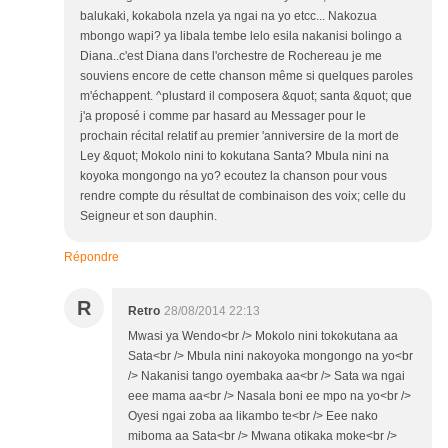
balukaki, kokabola nzela ya ngai na yo etcc... Nakozua
mbongo wapi? ya libala tembe lelo esila nakanisi bolingo a
Diana..c'est Diana dans l'orchestre de Rochereau je me
souviens encore de cette chanson même si quelques paroles
m'échappent. ^plustard il composera &quot; santa &quot; que
j'a proposé i comme par hasard au Messager pour le
prochain récital relatif au premier 'anniversire de la mort de
Ley &quot; Mokolo nini to kokutana Santa? Mbula nini na
koyoka mongongo na yo? ecoutez la chanson pour vous
rendre compte du résultat de combinaison des voix; celle du
Seigneur et son dauphin.
Répondre
R
Retro
28/08/2014 22:13
Mwasi ya Wendo<br /> Mokolo nini tokokutana aa
Sata<br /> Mbula nini nakoyoka mongongo na yo<br
/> Nakanisi tango oyembaka aa<br /> Sata wa ngai
eee mama aa<br /> Nasala boni ee mpo na yo<br />
Oyesi ngai zoba aa likambo te<br /> Eee nako
miboma aa Sata<br /> Mwana otikaka moke<br />