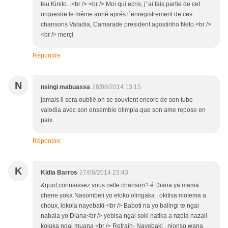
feu Kinito...<br /> <br /> Moi qui ecris, j' ai fais partie de cet
orquestre le même anné aprés l´enregistrement de ces
chansons Valadia, Camarade president agostinho Neto.<br />
<br /> merçi
Répondre
N
nsingi mabuassa
28/08/2014 13:15
jamais il sera oublié,on se souvient encore de son tube
valodia avec son ensemble olimpia.que son ame repose en
paix.
Répondre
K
Kidia Barros
27/08/2014 23:43
&quot;connaissez vous cette chanson? é Diana ya mama
cherie yoka Nasombeli yo eloko olingaka , okitisa motema a
choux, lokola nayebaki-<br /> Baboti na yo balingi te ngai
nabala yo Diana<br /> yebisa ngai soki natika a nzela nazali
koluka ngai muana <br /> Refrain- Nayebaki , nionso wana