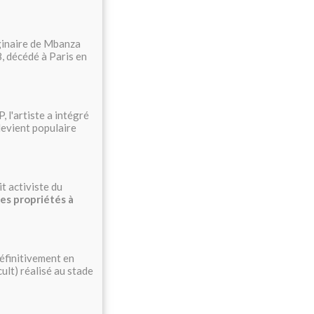
iginaire de Mbanza
8, décédé à Paris en
 l'artiste a intégré
devient populaire
it activiste du
des propriétés à
définitivement en
ult) réalisé au stade