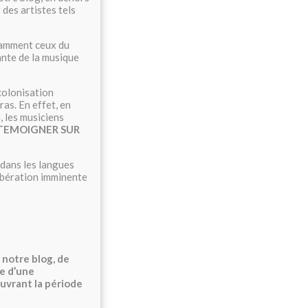
es artistes tels
otamment ceux du
ante de la musique
 colonisation
ras. En effet, en
, les musiciens
TEMOIGNER SUR
t dans les langues
libération imminente
notre blog, de
ce d’une
ouvrant la période