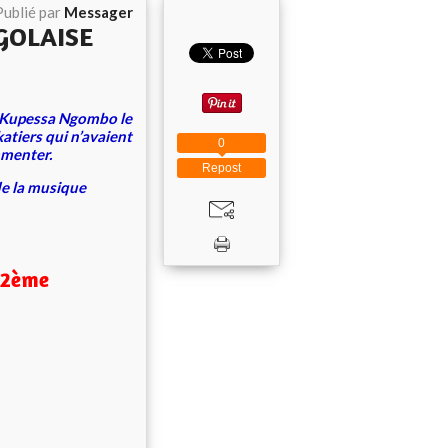
Publié par
Messager
NGOLAISE
si Kupessa Ngombo le
tiers qui n’avaient
0
mmenter.
Repost
de la musique
2ème