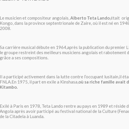
Le musicien et compositeur angolais,
Alberto Teta Lando
,était or
Kongo, dans la province septentrionale de Zaire, où il est né en 194
2008.
Sa carrière musical débute en 1964,après la publication du premier LP,
le groupe restreint des meilleurs musiciens angolais et rabotement 
grâce a ses compositions.
Il a participé activement dans la lutte contre l’occupant lusitain,il éta
FNLA.En 1975, il part en exile a Kinshasa,
où sa riche famille avait 
Kitambo.
Exilé à Paris en 1978, Teta Lando rentre au pays en 1989 et réside 
Angola après avoir participé au festival national de la Culture (Fenac
de la Citadela à Luanda.