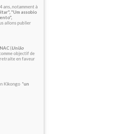
 44 ans, notamment à
ltar", "Um assobio
ento",
us allons publier
 UNAC
(
União
 comme objectif de
retraite en faveur
 en Kikongo "
un