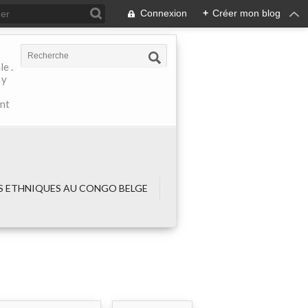
Connexion
+
Créer mon blog
e .
 y
ant
 ETHNIQUES AU CONGO BELGE