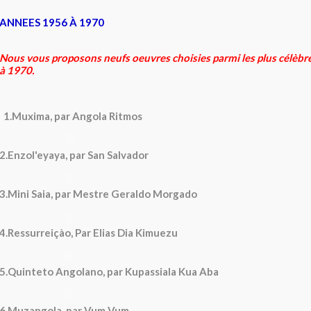
ANNEES 1956 À 1970
Nous vous proposons neufs oeuvres choisies parmi les plus célèb
à 1970.
1
.Muxima, par Angola Ritmos
2.Enzol'eyaya, par San Salvador
3.Mini Saia, par Mestre Geraldo Morgado
4.Ressurreiçào, Par Elias Dia Kimuezu
5.Quinteto Angolano, par Kupassiala Kua Aba
6.Muzangola, par Vum Vum