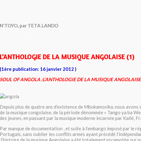
N'TOYO, par TETA LANDO
L’ANTHOLOGIE DE LA MUSIQUE ANGOLAISE (1)
(1ère publication: 16 janvier 2012 )
SOUL OF ANGOLA :L’ANTHOLOGIE DE LA MUSIQUE ANGOLAISE
Depuis plus de quatre ans d’existence de Mbokamosika, nous avons 
de la musique congolaise, de la période dénommée « Tango ya ba We
des jeunes, en passant par la musique moderne incarnée par Kallé, 
Par manque de documentation , et suite à l’embargo imposé par le ré
Portugais, sans oublier les conflits armés ayant précédé l’indépend
l’histoire de la musique Angolaise a été totalement escamotée sur n