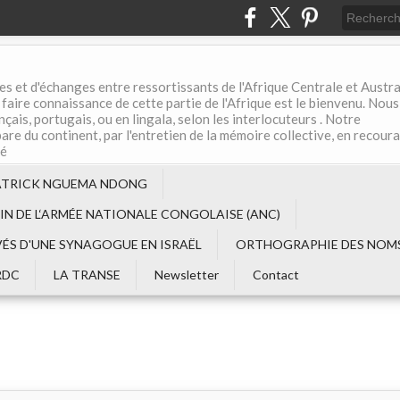
es et d'échanges entre ressortissants de l'Afrique Centrale et Austral
aire connaissance de cette partie de l'Afrique est le bienvenu. Nous
çais, portugais, ou en lingala, selon les interlocuteurs . Notre
are du continent, par l'entretien de la mémoire collective, en recour
té
ATRICK NGUEMA NDONG
EIN DE L‘ARMÉE NATIONALE CONGOLAISE (ANC)
VÉS D'UNE SYNAGOGUE EN ISRAËL
ORTHOGRAPHIE DES NOMS
RDC
LA TRANSE
Newsletter
Contact