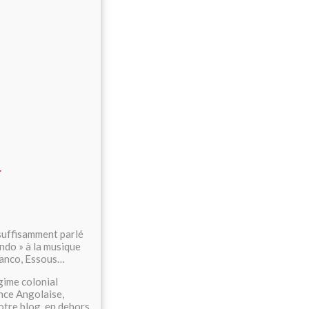
suffisamment parlé
ndo » à la musique
Franco, Essous…
gime colonial
ance Angolaise,
otre blog, en dehors