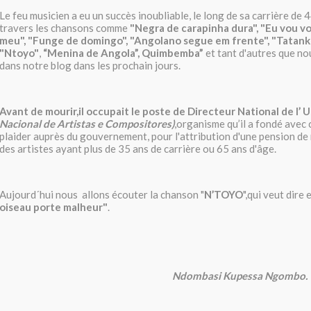
Le feu musicien a eu un succès inoubliable, le long de sa carrière de
travers les chansons comme
"Negra de carapinha dura", "Eu vou vo
meu", "Funge de domingo", "Angolano segue em frente", "Tatank
"Ntoyo"
,
“Menina de Angola”,
Quimbemba”
et tant d'autres que no
dans notre blog dans les prochain jours.
Avant de mourir,il occupait le poste de Directeur National de l’
Nacional de Artistas e
Compositores)
,organisme qu’il a fondé avec
plaider auprès du gouvernement, pour l'attribution d'une pension de 
des artistes ayant plus de 35 ans de carrière ou 65 ans d'âge.
Aujourd´hui nous allons écouter la chanson "
N’TOYO
",qui veut dire
oiseau porte malheur"
.
Ndombasi Kupessa Ngombo.