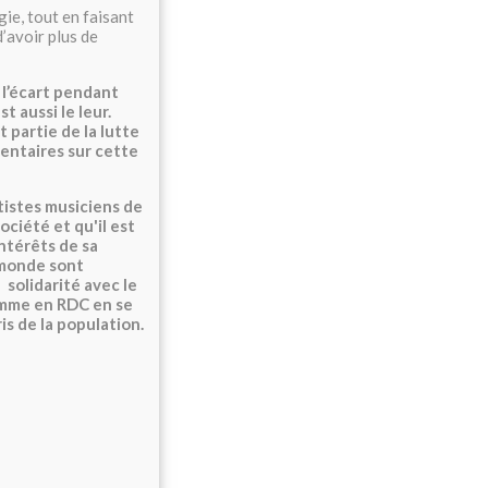
ie, tout en faisant
d’avoir plus de
à l’écart pendant
t aussi le leur.
 partie de la lutte
entaires sur cette
tistes musiciens de
société et qu'il est
ntérêts de sa
 monde sont
 solidarité avec le
omme en RDC en se
s de la population.