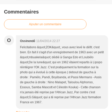
Commentaires
Ajouter un commentaire
O
Ossinondé
11/04/2014 22:27
Felicitations &quot;ZOK&quot;, vous avez levé le défit. c'est
bien. En fait il s'agit d'un enregistrement de 1963 avec un petit
&quot;mbuakela&quot; dédié à Ganga Edo et Loubélo
&quot;De la lune&quot; qui en 1962 étaient repartis à Lipopo
réintégrer l'OK Jazz. C'est pratiquement la formation sur la
photo qui a évolué à cette époque.( debout de gaucha à
droite : Pamélo, Pandi, Boyibanda, et Passi Mermans - Assis
de gauche à droite : Nino Malapet, Taloulou Alphonso,
Essous, Samba Mascott et Célestin Kouka) - Cette chanson
n'a jamais été reprise par l'African Jazz, Par contre c'est
&quot;G.G&quot; qui a té reprise par l'African Jazz formation
France en 1967.