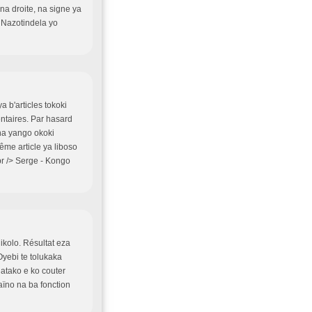
na droite, na signe ya
 Nazotindela yo
 b'articles tokoki
taires. Par hasard
na yango okoki
ême article ya liboso
r /> Serge - Kongo
ikolo. Résultat eza
Oyebi te tolukaka
 atako e ko couter
ïno na ba fonction