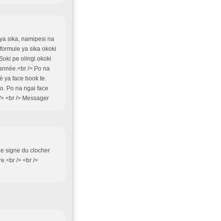
 ya sika, namipesi na
 formule ya sika okoki
Soki pe olingi okoki
 année.<br /> Po na
é ya face book te.
. Po na ngai face
/> <br /> Messager
 le signe du clocher
e.<br /> <br />