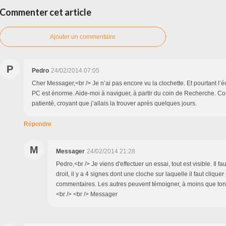
Commenter cet article
Ajouter un commentaire
P
Pedro
24/02/2014 07:05
Cher Messager,<br /> Je n’ai pas encore vu la clochette. Et pourtant l’
PC est énorme. Aide-moi à naviguer, à partir du coin de Recherche. Com
patienté, croyant que j’allais la trouver après quelques jours.
Répondre
M
Messager
24/02/2014 21:28
Pedro,<br /> Je viens d'effectuer un essai, tout est visible. Il fa
droit, il y a 4 signes dont une cloche sur laquelle il faut cliquer
commentaires. Les autres peuvent témoigner, à moins que ton P
<br /> <br /> Messager