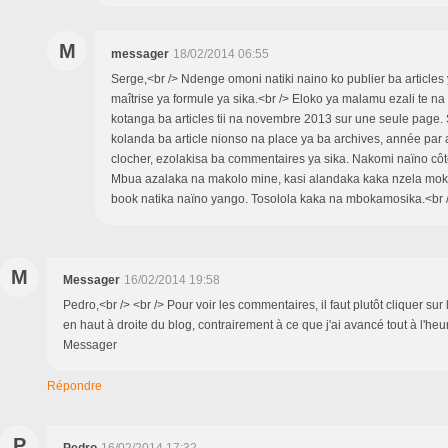
M
messager
18/02/2014 06:55
Serge,<br /> Ndenge omoni natiki naino ko publier ba articles
maîtrise ya formule ya sika.<br /> Eloko ya malamu ezali te na
kotanga ba articles tii na novembre 2013 sur une seule page. 
kolanda ba article nionso na place ya ba archives, année par
clocher, ezolakisa ba commentaires ya sika. Nakomi naïno côt
Mbua azalaka na makolo mine, kasi alandaka kaka nzela moko
book natika naïno yango. Tosolola kaka na mbokamosika.<br 
M
Messager
16/02/2014 19:58
Pedro,<br /> <br /> Pour voir les commentaires, il faut plutôt cliquer sur
en haut à droite du blog, contrairement à ce que j'ai avancé tout à l'heur
Messager
Répondre
P
Pedro
16/02/2014 17:32