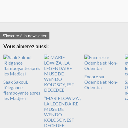
S'inscrire à la newsletter
Vous aimerez aussi :
Encore sur
Saak Sakoul,
Odemba et Non-
S
l’élégance
Odemba
G
flamboyante après
n
les Madjesi
‘’MARIE LOWIZA’’,
c
LA LEGENDAIRE
MUSE DE
WENDO
KOLOSOY, EST
DECEDEE