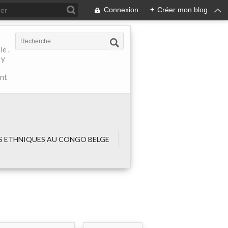
Connexion
+
Créer mon blog
e .
 y
ant
 ETHNIQUES AU CONGO BELGE