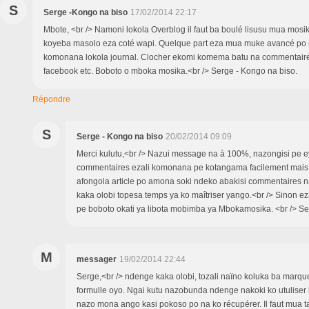
S
Serge -Kongo na biso
17/02/2014 22:17
Mbote, <br /> Namoni lokola Overblog il faut ba boulé lisusu mua mosika
koyeba masolo eza coté wapi. Quelque part eza mua muke avancé po
komonana lokola journal. Clocher ekomi komema batu na commentaire 
facebook etc. Boboto o mboka mosika.<br /> Serge - Kongo na biso.
Répondre
S
Serge - Kongo na biso
20/02/2014 09:09
Merci kulutu,<br /> Nazui message na à 100%, nazongisi pe 
commentaires ezali komonana pe kotangama facilement mais i
afongola article po amona soki ndeko abakisi commentaires n
kaka olobi topesa temps ya ko maîtriser yango.<br /> Sinon ez
pe boboto okati ya libota mobimba ya Mbokamosika. <br /> S
M
messager
19/02/2014 22:44
Serge,<br /> ndenge kaka olobi, tozali naïno koluka ba marqu
formulle oyo. Ngai kutu nazobunda ndenge nakoki ko utuliser 
nazo mona ango kasi pokoso po na ko récupérer. Il faut mua t