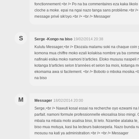
fonctionnement.<br /> Po na ba commentaires eza kaka likolo 
cloche a moke. epai na ngai nazo tanga sans problème.<br />
message privé sik'oyo.<br /> <br /> Messager
S
Serge -Kongo na biso
19/02/2014 20:38
Kulutu Messager,<br /> Ekozala malamu soki na chaque coin ya
komona mua chiffre moko ezali kolakisa nombre ya ba commen
nafinaki esika moko namoni b'articles. Eloko mususu naspeli 
kotanga b'articles selon b'années et selon ba mois, kotanga m
ekomama awa si facilement. <br /> Boboto o mboka mosika.<b
na biso
M
Messager
18/02/2014 20:00
Serge,<br /> Nawuti kosal essai na recherche oyo ezwami na l
parfait. namoni formule professionnelle ekosalisa biso mingi. 
mbala na mbala moto asalisa biso, tii lelo. Nzambe alalaka te,
biso mua motuya, kasi ba lecteurs bakosepela. Nazo bunda na
mosusu na kati ya administration.<br /> <br /> Messager