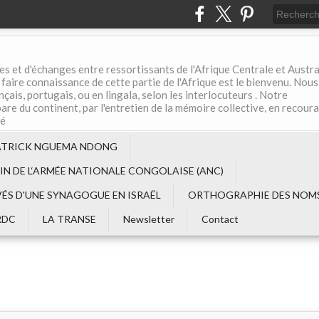
es et d'échanges entre ressortissants de l'Afrique Centrale et Austral
aire connaissance de cette partie de l'Afrique est le bienvenu. Nous
çais, portugais, ou en lingala, selon les interlocuteurs . Notre
are du continent, par l'entretien de la mémoire collective, en recour
té
ATRICK NGUEMA NDONG
EIN DE L‘ARMÉE NATIONALE CONGOLAISE (ANC)
VÉS D'UNE SYNAGOGUE EN ISRAËL
ORTHOGRAPHIE DES NOMS
RDC
LA TRANSE
Newsletter
Contact