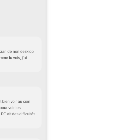
écran de non desktop
me tu vois, j’ai
ut bien voir au coin
 pour voir les
C ait des difficultés.