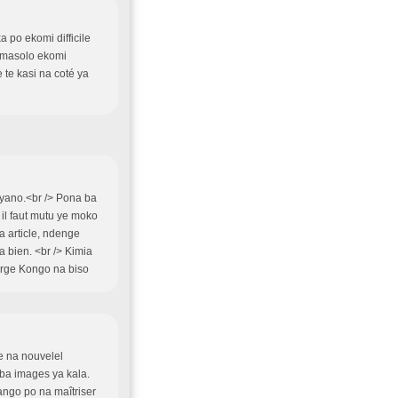
 po ekomi difficile
 masolo ekomi
te kasi na coté ya
eyano.<br /> Pona ba
l faut mutu ye moko
a article, ndenge
a bien. <br /> Kimia
erge Kongo na biso
e na nouvelel
ba images ya kala.
ango po na maîtriser