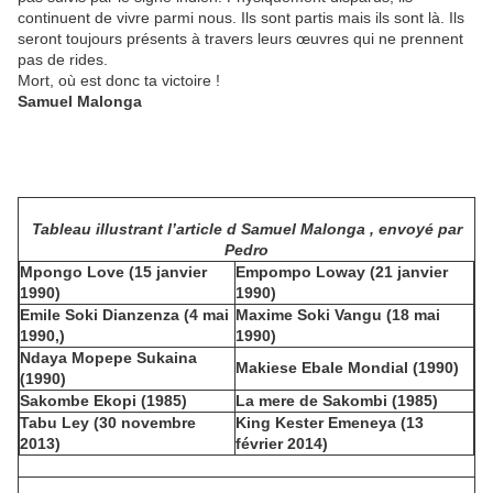
continuent de vivre parmi nous. Ils sont partis mais ils sont là. Ils
seront toujours présents à travers leurs œuvres qui ne prennent
pas de rides.
Mort, où est donc ta victoire !
Samuel Malonga
Tableau illustrant l’article d Samuel Malonga , envoyé par
Pedro
Mpongo Love (15 janvier
Empompo Loway (21 janvier
1990)
1990
)
Emile Soki Dianzenza (4 mai
Maxime Soki Vangu (18 mai
1990,)
1990)
Ndaya Mopepe Sukaina
Makiese Ebale Mondial (1990)
(1990)
Sakombe Ekopi (1985)
La mere de Sakombi (1985)
Tabu Ley (30 novembre
King Kester Emeneya (13
2013)
février 2014
)