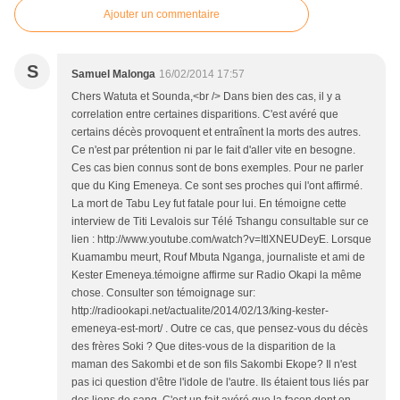
Ajouter un commentaire
S
Samuel Malonga
16/02/2014 17:57
Chers Watuta et Sounda,<br /> Dans bien des cas, il y a
correlation entre certaines disparitions. C'est avéré que
certains décès provoquent et entraînent la morts des autres.
Ce n'est par prétention ni par le fait d'aller vite en besogne.
Ces cas bien connus sont de bons exemples. Pour ne parler
que du King Emeneya. Ce sont ses proches qui l'ont affirmé.
La mort de Tabu Ley fut fatale pour lui. En témoigne cette
interview de Titi Levalois sur Télé Tshangu consultable sur ce
lien : http://www.youtube.com/watch?v=ItlXNEUDeyE. Lorsque
Kuamambu meurt, Rouf Mbuta Nganga, journaliste et ami de
Kester Emeneya.témoigne affirme sur Radio Okapi la même
chose. Consulter son témoignage sur:
http://radiookapi.net/actualite/2014/02/13/king-kester-
emeneya-est-mort/ . Outre ce cas, que pensez-vous du décès
des frères Soki ? Que dites-vous de la disparition de la
maman des Sakombi et de son fils Sakombi Ekope? Il n'est
pas ici question d'être l'idole de l'autre. Ils étaient tous liés par