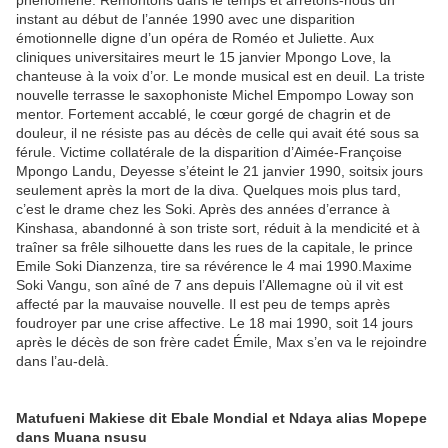
phénomène. Remontons dans le temps et arrêtons-nous un
instant au début de l’année 1990 avec une disparition
émotionnelle digne d’un opéra de Roméo et Juliette. Aux
cliniques universitaires meurt le 15 janvier Mpongo Love, la
chanteuse à la voix d’or. Le monde musical est en deuil. La triste
nouvelle terrasse le saxophoniste Michel Empompo Loway son
mentor. Fortement accablé, le cœur gorgé de chagrin et de
douleur, il ne résiste pas au décès de celle qui avait été sous sa
férule. Victime collatérale de la disparition d’Aimée-Françoise
Mpongo Landu, Deyesse s’éteint le 21 janvier 1990, soitsix jours
seulement après la mort de la diva. Quelques mois plus tard,
c’est le drame chez les Soki. Après des années d’errance à
Kinshasa, abandonné à son triste sort, réduit à la mendicité et à
traîner sa frêle silhouette dans les rues de la capitale, le prince
Emile Soki Dianzenza, tire sa révérence le 4 mai 1990.Maxime
Soki Vangu, son aîné de 7 ans depuis l’Allemagne où il vit est
affecté par la mauvaise nouvelle. Il est peu de temps après
foudroyer par une crise affective. Le 18 mai 1990, soit 14 jours
après le décès de son frère cadet Émile, Max s’en va le rejoindre
dans l’au-delà.
Matufueni Makiese dit Ebale Mondial et Ndaya alias Mopepe
dans Muana nsusu