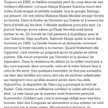
Toujours en 1990, le théâtre congolais perd du coup deux de ses
meilleurs éléments. Lorsque Ndaya Mopepe Sukaïna meurt des
suites d’une longue et pénible maladie, tout le groupe Salongo
est présent. On voit même Makiese Ebale Mondial amaigri fondre
en larmes. Dans la foulée de l’émotion qui l’habite et à travers les
liens d’amitié qui les lient, il décède quelques jours plus tard. Le
journal Salongo écrira même qu’Ebale Mondial avait laissé
tomber la vie. Du monde de l’art passons à la politique avec le
clan Sakombi. Déjà souffrant, Sakombi Ekope quitte la terre des
hommes en 1985. La famille hésite et se demande comment
annoncer la triste nouvelle à la maman. Quand finalement elle
l’apprend, c’est comme un poignard qu’on lui plante en pleine
poitrine. Elle meurt emportée par l’émotion et la douleur de
séparation. Dans la résidence du défunt où la veillée mortuaire a
lieu sont exposés deux cercueils, celui de la mère faisant face à
celui du fils aimé. Ces quelques exemples ne font pas exception,
car bien des familles ont connu des cas de victimes collatérales
qui rejoignent ceux qu’elles avaient aimés dans l’au-delà.
Aujourd’hui, la disparition de Tabu Ley a provoqué la mort de
Kester. Cela montre à suffisance combien le cadet admirait son
aîné. Le vide laissé par le maestro avait fortement perturbé
Kuamambu. Oubliant que c’est le passage obligé pour tout être
humain, bien des Congolais se demandent si nos artistes ne sont
pas suivis par le signe indien. Physiquement disparus, ils