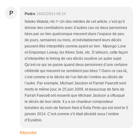
P
Pedro
16/02/2014 08:24
Ndeko Watuta,<br /> Un des mérites de cet article, c’est qu’il
dresse des corrélations avec d’autres cas où deux personnes
liées par un lien quelconque meurent dans l’espace de peu
de jours, semaines ou mois, et inévitablement leurs décès
peuvent être interprétés comme ayant un lien : Mpongo Love
et Empompo Loway, les frères Soki, etc. D’ailleurs, cette façon
d’interpréter le timing de ces décès soulève un autre sujet.
Qu’est-ce qui se passe quand deux personnes d’une certaine
célébrité qui meurent ne semblent pas liées ? Dans ce cas-là,
c’est comme si le décès de l’un fait de l’ombre au décès de
l’autre. Par exemple, Michael Jasckon et Farrah Fawcett sont
morts le même jour, le 25 juin 2009, et beaucoup de fans de
Farrah Fawcett ont ressenti que Michael Jackson a offusqué
le décès de leur idole. Il y a un chanteur-compositeur
brésilien du nom de Nelson Ned d’Ávila Pinto qui est mort le 5
janvier 2014. C’est comme s’il était décédé sous l’ombre
d’Eusébio.
Répondre