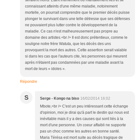
seraient morts. Etant intimement ou maritalement liés et se
connaissant atteints d'une même maladie, notoirement
mortelle, on pourrait comprendre que le premier décès puisse
plonger le survivant dans une telle détresse que ses défenses
ne pouvaient plus lutter contre le développement de la
maladie. Ce cas n'est malheureusement pas propre au
domaine des artistes.<br /> Il est donc prétentieux, comme le
souligne notre frère Watuta, que les décès des uns
provoquent la mort des autres. Cette assertion serait valable
si dans les cas que l'auteurs cite, les personnes qui meurent
après n'étaient pas condamnées par une maladie avant la
mort de leurs « idoles ».
Répondre
S
Serge - Kongo na biso
16/02/2014 16:02
Mbote,<br /> C'est un peu intéressant cette échange
d'opinion, moi je dirai qu'à part le destin qui nous est
inévitable mais il y a des causes qui sont liés à la
mort d'une personne. Un coeur affaibli ne supporte
pas un choc comme les autres en bonne santé.
Maria Térésa est mort suite au décès tragique de