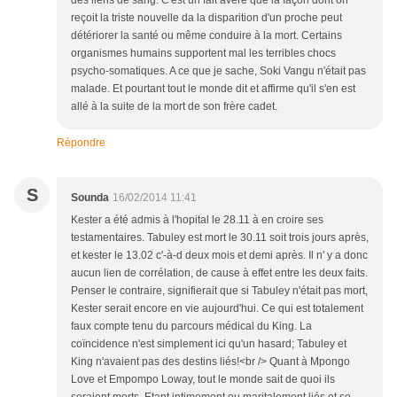
des liens de sang. C'est un fait avéré que la façon dont on
reçoit la triste nouvelle da la disparition d'un proche peut
détériorer la santé ou même conduire à la mort. Certains
organismes humains supportent mal les terribles chocs
psycho-somatiques. A ce que je sache, Soki Vangu n'était pas
malade. Et pourtant tout le monde dit et affirme qu'il s'en est
allé à la suite de la mort de son frère cadet.
Répondre
S
Sounda
16/02/2014 11:41
Kester a été admis à l'hopital le 28.11 à en croire ses
testamentaires. Tabuley est mort le 30.11 soit trois jours après,
et kester le 13.02 c'-à-d deux mois et demi après. Il n' y a donc
aucun lien de corrélation, de cause à effet entre les deux faits.
Penser le contraire, signifierait que si Tabuley n'était pas mort,
Kester serait encore en vie aujourd'hui. Ce qui est totalement
faux compte tenu du parcours médical du King. La
coïncidence n'est simplement ici qu'un hasard; Tabuley et
King n'avaient pas des destins liés!<br /> Quant à Mpongo
Love et Empompo Loway, tout le monde sait de quoi ils