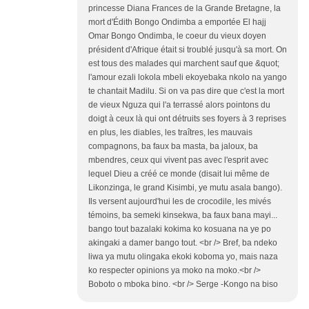
princesse Diana Frances de la Grande Bretagne, la
mort d'Édith Bongo Ondimba a emportée El hajj
Omar Bongo Ondimba, le coeur du vieux doyen
président d'Afrique était si troublé jusqu'à sa mort. On
est tous des malades qui marchent sauf que &quot;
l'amour ezali lokola mbeli ekoyebaka nkolo na yango
te chantait Madilu. Si on va pas dire que c'est la mort
de vieux Nguza qui l'a terrassé alors pointons du
doigt à ceux là qui ont détruits ses foyers à 3 reprises
en plus, les diables, les traîtres, les mauvais
compagnons, ba faux ba masta, ba jaloux, ba
mbendres, ceux qui vivent pas avec l'esprit avec
lequel Dieu a créé ce monde (disait lui même de
Likonzinga, le grand Kisimbi, ye mutu asala bango).
Ils versent aujourd'hui les de crocodile, les mivés
témoins, ba semeki kinsekwa, ba faux bana mayi...
bango tout bazalaki kokima ko kosuana na ye po
akingaki a damer bango tout. <br /> Bref, ba ndeko
liwa ya mutu olingaka ekoki koboma yo, mais naza
ko respecter opinions ya moko na moko.<br />
Boboto o mboka bino. <br /> Serge -Kongo na biso