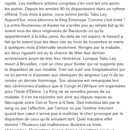
rapide. Les meilleurs artistes congolais s’en vont les uns après
les autres. Depuis les années 80,ils disparaissent dans un rythme
effréné.Trois mois à peine, nous avions perdu Tabu Ley.
Aujourd’hui, nous pleurons le King Emeneya. Comme c’est triste !
La entre Rochereau et Kester ne s’arrête pas au simple fait qu’ils
soient tous les deux originaires de Bandundu ou qu’ils
appartiennent à la tribu yansi. Au-delà de cet aspect, le hasard a
fait qu’ils soient tous les deux nés au mois de novembre et morts
à quelques mois d’intervalle seulement. Rongés par la maladie,
les deux nguashi ont eu la chance de fêter leur dernier
anniversaire avant de tirer leur révérence. Lorsque Tabu Ley
meurt à Bruxelles, c’est un choc pour Kester qui ne supporte pas
la disparition de son modèle. S’en est suivi une hospitalisation qui
ne lui permit ni d’assister aux obsèques du seigneur Ley ni de lui
rendre un dernier hommage. Son absence est remarquée lors
des cérémonies d’adieux que le Congo et l’Afrique ont organisées
pour l’Idole d’Ébène. Le King ne se remettra jamais de sa
maladie. Il s’en ira rejoindre son aîné qui depuis repose au
Nécropole entre Ciel et Terre à N’Sele. Des individus liés par le
sang ou par l’affection, par l’amour ou par l’estime meurent
quand leur cœur n’arrive pas à maîtriser le choc provoqué par la
disparition de ceux qu’ils aimaient tant. Quel macabre effet
domino ! Plusieurs cas malheureux illustrent ce triste