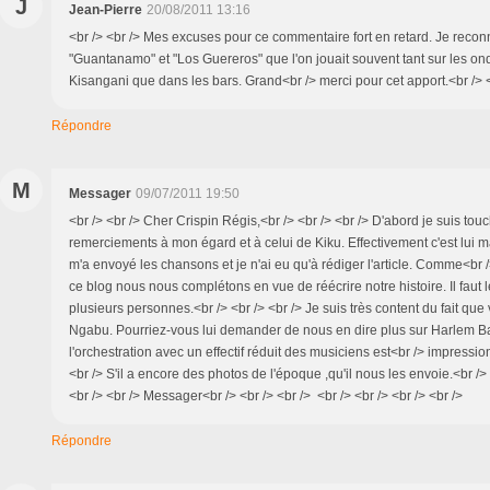
J
Jean-Pierre
20/08/2011 13:16
<br /> <br /> Mes excuses pour ce commentaire fort en retard. Je reco
"Guantanamo" et "Los Guereros" que l'on jouait souvent tant sur les o
Kisangani que dans les bars. Grand<br /> merci pour cet apport.<br /> <b
Répondre
M
Messager
09/07/2011 19:50
<br /> <br /> Cher Crispin Régis,<br /> <br /> <br /> D'abord je suis tou
remerciements à mon égard et à celui de Kiku. Effectivement c'est lui ma
m'a envoyé les chansons et je n'ai eu qu'à rédiger l'article. Comme<br /
ce blog nous nous complétons en vue de réécrire notre histoire. Il faut
plusieurs personnes.<br /> <br /> <br /> Je suis très content du fait qu
Ngabu. Pourriez-vous lui demander de nous en dire plus sur Harlem B
l'orchestration avec un effectif réduit des musiciens est<br /> impressio
<br /> S'il a encore des photos de l'époque ,qu'il nous les envoie.<br /> 
<br /> <br /> Messager<br /> <br /> <br /> <br /> <br /> <br /> <br />
Répondre