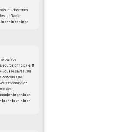
nnais les chansons
ndes de Radio
r /> <br /> <br />
ché par vos
 source principale. Il
> vous le savez, sur
 le concours de
e vous connaissiez
and dont
nnante.<br /> <br />
<br /> <br /> <br />