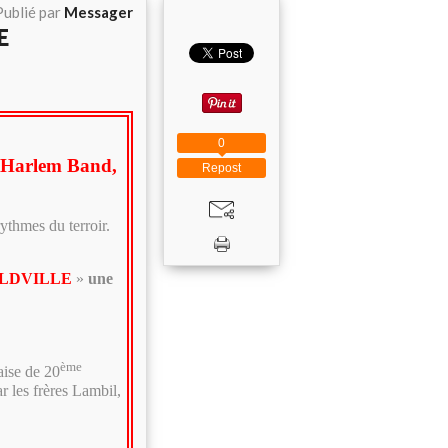
Publié par
Messager
E
0
Harlem Band,
Repost
ythmes du terroir.
LDVILLE
»
une
ème
aise de 20
r les frères Lambil,