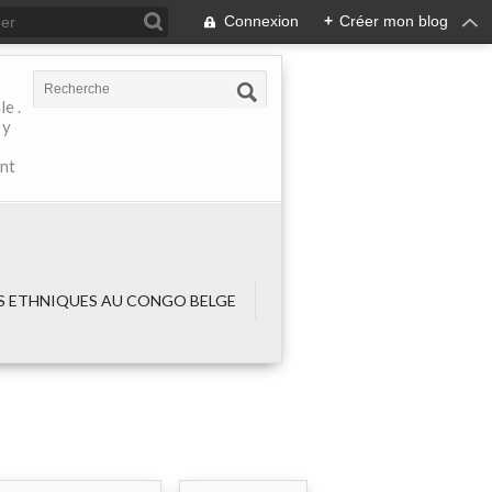
Connexion
+
Créer mon blog
e .
 y
ant
 ETHNIQUES AU CONGO BELGE