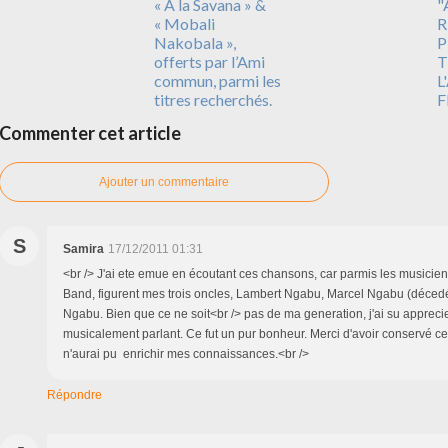
« À la Savana » &
"
« Mobali
R
Nakobala »,
P
offerts par l’Ami
T
commun, parmi les
L
titres recherchés.
F
Commenter cet article
Ajouter un commentaire
S
Samira
17/12/2011 01:31
<br /> J'ai ete emue en écoutant ces chansons, car parmis les musici
Band, figurent mes trois oncles, Lambert Ngabu, Marcel Ngabu (décedé
Ngabu. Bien que ce ne soit<br /> pas de ma generation, j'ai su apprecier
musicalement parlant. Ce fut un pur bonheur. Merci d'avoir conservé ce
n'aurai pu enrichir mes connaissances.<br />
Répondre