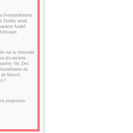
bu éventuellement
e Daddy serait
chanteur André
Africaine.
r sur la virtuosité
us les anciens
 années ’60. Des
’énumération du
l de Marcel
l ?
vous proposons