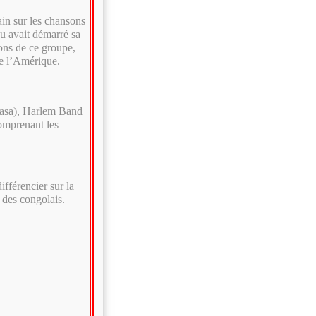
ain sur les chansons
u avait démarré sa
ons de ce groupe,
de l’Amérique.
hasa), Harlem Band
comprenant les
fférencier sur la
 des congolais.