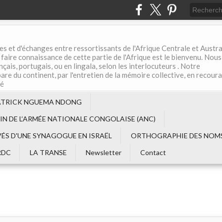
es et d'échanges entre ressortissants de l'Afrique Centrale et Austral
aire connaissance de cette partie de l'Afrique est le bienvenu. Nous
çais, portugais, ou en lingala, selon les interlocuteurs . Notre
are du continent, par l'entretien de la mémoire collective, en recour
té
ATRICK NGUEMA NDONG
EIN DE L‘ARMÉE NATIONALE CONGOLAISE (ANC)
VÉS D'UNE SYNAGOGUE EN ISRAËL
ORTHOGRAPHIE DES NOMS
RDC
LA TRANSE
Newsletter
Contact