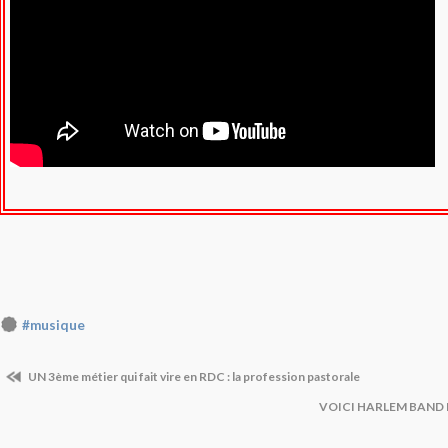
#musique
UN 3ème métier qui fait vire en RDC : la profession pastorale
VOICI HARLEM BAND 