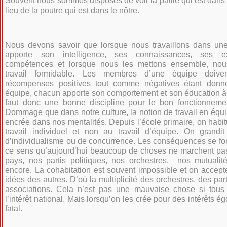
Souvent nous sommes disposés de voir la paille qui est dans l
lieu de la poutre qui est dans le nôtre.
Nous devons savoir que lorsque nous travaillons dans un
apporte son intelligence, ses connaissances, ses e
compétences et lorsque nous les mettons ensemble, nou
travail formidable. Les membres d’une équipe doive
récompenses positives tout comme négatives étant don
équipe, chacun apporte son comportement et son éducation à pa
faut donc une bonne discipline pour le bon fonctionneme
Dommage que dans notre culture, la notion de travail en équi
encrée dans nos mentalités. Depuis l’école primaire, on habi
travail individuel et non au travail d’équipe. On grandit
d’individualisme ou de concurrence. Les conséquences se font
ce sens qu’aujourd’hui beaucoup de choses ne marchent pas
pays, nos partis politiques, nos orchestres, nos mutualit
encore. La cohabitation est souvent impossible et on accepte 
idées des autres. D’où la multiplicité des orchestres, des part
associations. Cela n’est pas une mauvaise chose si tous
l’intérêt national. Mais lorsqu’on les crée pour des intérêts ég
fatal.