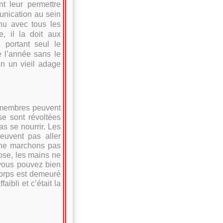
nt leur permettre
munication au sein
enu avec tous les
, il la doit aux
 portant seul le
e l’année sans le
n un vieil adage
s membres peuvent
se sont révoltées
as se nourrir. Les
euvent pas aller
s ne marchons pas
ose, les mains ne
, vous pouvez bien
corps est demeuré
aibli et c’était la