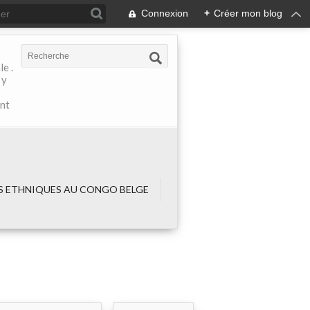
Connexion
+
Créer mon blog
e .
 y
ant
 ETHNIQUES AU CONGO BELGE