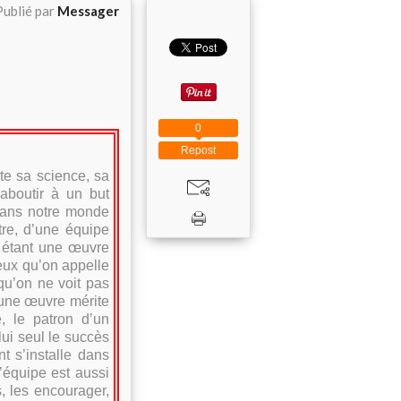
Publié par
Messager
0
Repost
e sa science, sa
aboutir à un but
 dans notre monde
tre, d’une équipe
e étant une œuvre
eux qu’on appelle
qu’on ne voit pas
d’une œuvre mérite
, le patron d’un
lui seul le succès
t s’installe dans
’équipe est aussi
s, les encourager,