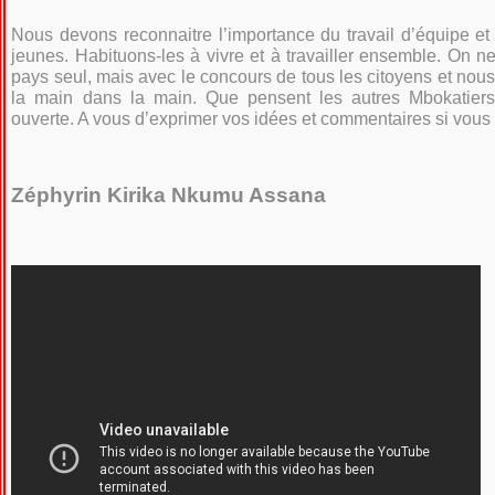
Nous devons reconnaitre l’importance du travail d’équipe et 
jeunes. Habituons-les à vivre et à travailler ensemble. On ne
pays seul, mais avec le concours de tous les citoyens et nous
la main dans la main. Que pensent les autres Mbokatiers
ouverte. A vous d’exprimer vos idées et commentaires si vous
Zéphyrin Kirika Nkumu Assana