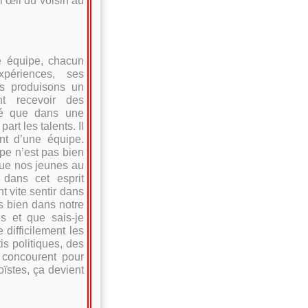
’œil du voisin au
e équipe, chacun
xpériences, ses
s produisons un
nt recevoir des
né que dans une
rt les talents. Il
nt d’une équipe.
pe n’est pas bien
tue nos jeunes au
 dans cet esprit
 vite sentir dans
 bien dans notre
és et que sais-je
difficilement les
is politiques, des
 concourent pour
oïstes, ça devient