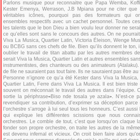
Parlons musique pour reconnaitre que Papa Wemba, Koff
Kester Emenya, Werrason, J.B Mpiana pour ne citer que 
véritables icônes, pourquoi pas des formateurs qui o
ensembles respectifs avec un cachet personnel. Toutes ces
les talents que le bon Dieu a bien voulu leur donner ne serai
ce qu’elles sont sans le concours des autres. On ne pourrait
Viva La Musica, Quartier Latin, Victoria Éleison, Wenge M
ou BCBG sans ces chefs de file. Bien qu’ils donnent le ton, i
oublier le travail de titan abattu par les autres membres de
serait Viva la Musica, Quartier Latin et autres ensembles san
instrumentistes, des chanteurs ou des animateurs (Atalaku).
de file ne sauraient pas tout faire. Ils ne sauraient pas être au
Personne n’ignore ce qu’a été Kester dans Viva la Musica,
Quartier Latin, Ferre dans Viva La Musica. Il est bien triste
souvent on méconnait le travail des autres dans l’équipe. C
sortie la périphrase
«
Biso nde tosala ye azala
»
. N’est-ce 
revendiquer sa contribution, d’exprimer sa déception parce
l’orchestre s’arroge à lui seul tous les honneurs. C’est aussi
qui explique les différentes scissions que nous conna
orchestres. Le comble de tout, c’est que lorsqu’on claque la
fonder son propre orchestre, on traite les autres de la même
est devenu infernal et vicieux. On croit bien faire alors qu’