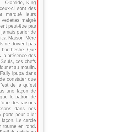
i Olomide, King
ceux-ci sont des
nt marqué leurs
 vedettes malgré
ent peut-être pas
 jamais parler de
usica Maison Mère
ls ne doivent pas
 l’orchestre. Que
s la présence des
 Seuls, ces chefs
 four et au moulin.
 Fally Ipupa dans
 de constater que
’est de là qu’est
pas une façon de
 que le patron de
 l’une des raisons
issons dans nos
 porte pour aller
 façon. Le cercle
on tourne en rond.