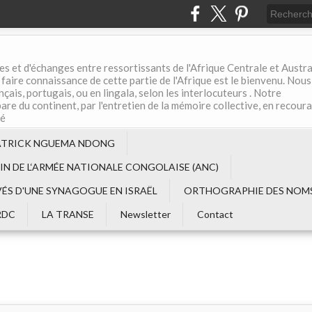
es et d'échanges entre ressortissants de l'Afrique Centrale et Austral
aire connaissance de cette partie de l'Afrique est le bienvenu. Nous
çais, portugais, ou en lingala, selon les interlocuteurs . Notre
are du continent, par l'entretien de la mémoire collective, en recour
té
ATRICK NGUEMA NDONG
EIN DE L‘ARMÉE NATIONALE CONGOLAISE (ANC)
VÉS D'UNE SYNAGOGUE EN ISRAËL
ORTHOGRAPHIE DES NOMS
RDC
LA TRANSE
Newsletter
Contact