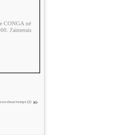
agne CONGA né
00. J'aimerais
bon vieux temps (2)