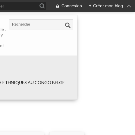
Connexion
+
Créer mon blog
e .
 y
ant
 ETHNIQUES AU CONGO BELGE