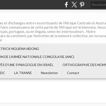
es et d'échanges entre ressortissants de l'Afrique Centrale et Austral
aire connaissance de cette partie de l'Afrique est le bienvenu. Nous
çais, portugais, ou en lingala, selon les interlocuteurs . Notre
are du continent, par l'entretien de la mémoire collective, en recour
té
ATRICK NGUEMA NDONG
EIN DE L‘ARMÉE NATIONALE CONGOLAISE (ANC)
VÉS D'UNE SYNAGOGUE EN ISRAËL
ORTHOGRAPHIE DES NOMS
RDC
LA TRANSE
Newsletter
Contact