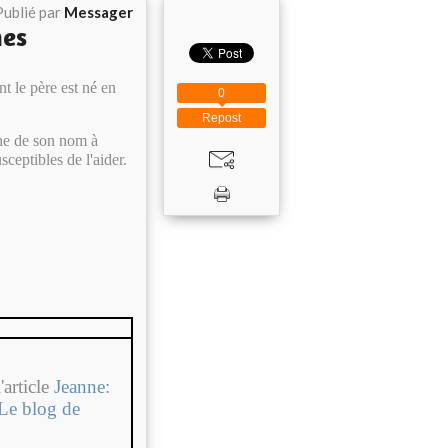
Publié par
Messager
nes
nt le père est né en
0
Repost
gine de son nom à
ceptibles de l'aider.
'article
Jeanne:
Le blog de