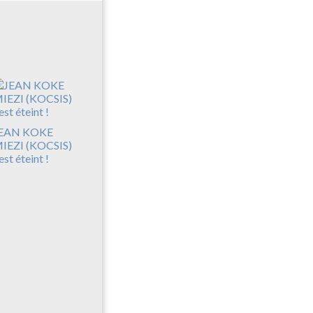
EAN KOKE
IEZI (KOCSIS)
’est éteint !