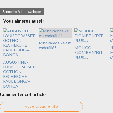
S'inscrire à la newsletter
Vous aimerez aussi :
Mbokamosika est
endeuillé !
MONGO
J
ELOMBE N'EST
M
PLUS.....
s
AUGUSTINE-
LOUISE GRASSET-
GOTHON
RECHERCHE
PAUL BONGA-
BONGA
Commenter cet article
Ajouter un commentaire