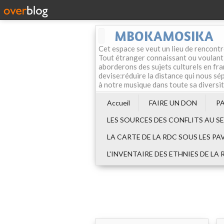
MBOKAMOSIKA
Cet espace se veut un lieu de rencontr
Tout étranger connaissant ou voulant f
aborderons des sujets culturels en fran
devise:réduire la distance qui nous sép
à notre musique dans toute sa diversi
Accueil
FAIRE UN DON
P
LES SOURCES DES CONFLITS AU S
LA CARTE DE LA RDC SOUS LES PA
L'INVENTAIRE DES ETHNIES DE LA 