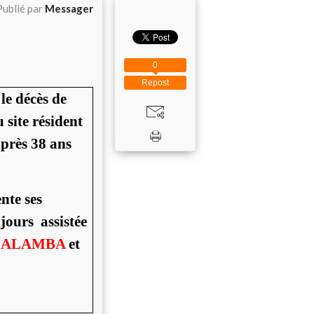
Publié par
Messager
0
Repost
le décès de
site résident
après 38 ans
nte ses
ujours assistée
E ALAMBA
et