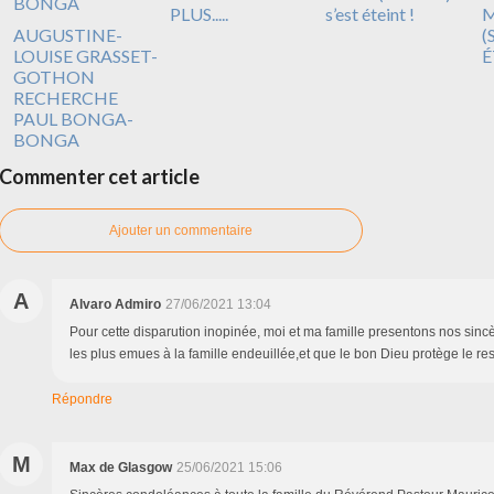
PLUS.....
s’est éteint !
M
AUGUSTINE-
(
LOUISE GRASSET-
É
GOTHON
RECHERCHE
PAUL BONGA-
BONGA
Commenter cet article
Ajouter un commentaire
A
Alvaro Admiro
27/06/2021 13:04
Pour cette disparution inopinée, moi et ma famille presentons nos sin
les plus emues à la famille endeuillée,et que le bon Dieu protège le rest
Répondre
M
Max de Glasgow
25/06/2021 15:06