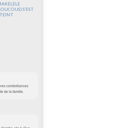
AKELELE
SOUCOUS) S’EST
TEINT
cères condoléances
e de la famille.