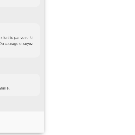
rtifié par votre foi
Du courage et soyez
mille.