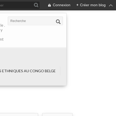
Connexion
+
Créer mon blog
e .
 y
ant
 ETHNIQUES AU CONGO BELGE