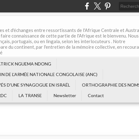
es et d'échanges entre ressortissants de l'Afrique Centrale et Austral
aire connaissance de cette partie de l'Afrique est le bienvenu. Nous
çais, portugais, ou en lingala, selon les interlocuteurs . Notre
are du continent, par l'entretien de la mémoire collective, en recour
té
ATRICK NGUEMA NDONG
EIN DE L‘ARMÉE NATIONALE CONGOLAISE (ANC)
VÉS D'UNE SYNAGOGUE EN ISRAËL
ORTHOGRAPHIE DES NOMS
RDC
LA TRANSE
Newsletter
Contact