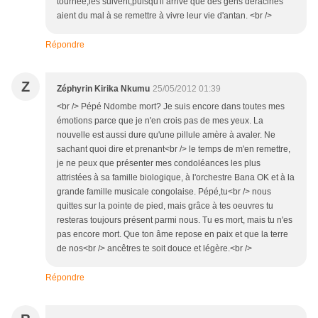
tournée,les suivent,puisqu'il arrive que des gens deracinés
aient du mal à se remettre à vivre leur vie d'antan. <br />
Répondre
Z
Zéphyrin Kirika Nkumu
25/05/2012 01:39
<br /> Pépé Ndombe mort? Je suis encore dans toutes mes
émotions parce que je n'en crois pas de mes yeux. La
nouvelle est aussi dure qu'une pillule amère à avaler. Ne
sachant quoi dire et prenant<br /> le temps de m'en remettre,
je ne peux que présenter mes condoléances les plus
attristées à sa famille biologique, à l'orchestre Bana OK et à la
grande famille musicale congolaise. Pépé,tu<br /> nous
quittes sur la pointe de pied, mais grâce à tes oeuvres tu
resteras toujours présent parmi nous. Tu es mort, mais tu n'es
pas encore mort. Que ton âme repose en paix et que la terre
de nos<br /> ancêtres te soit douce et légère.<br />
Répondre