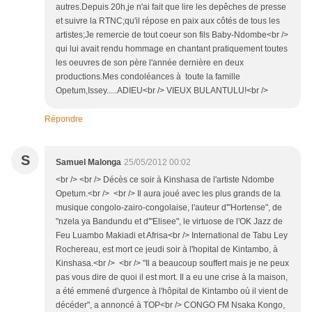
autres.Depuis 20h,je n'ai fait que lire les depêches de presse
et suivre la RTNC;qu'il répose en paix aux côtés de tous les
artistes;Je remercie de tout coeur son fils Baby-Ndombe<br />
qui lui avait rendu hommage en chantant pratiquement toutes
les oeuvres de son père l'année dernière en deux
productions.Mes condoléances à toute la famille
Opetum,Issey.....ADIEU<br /> VIEUX BULANTULU!<br />
Répondre
S
Samuel Malonga
25/05/2012 00:02
<br /> <br /> Décès ce soir à Kinshasa de l'artiste Ndombe
Opetum.<br /> <br /> Il aura joué avec les plus grands de la
musique congolo-zairo-congolaise, l'auteur d'"Hortense", de
"nzela ya Bandundu et d'"Elisee", le virtuose de l'OK Jazz de
Feu Luambo Makiadi et Afrisa<br /> International de Tabu Ley
Rochereau, est mort ce jeudi soir à l'hopital de Kintambo, à
Kinshasa.<br /> <br /> "Il a beaucoup souffert mais je ne peux
pas vous dire de quoi il est mort. Il a eu une crise à la maison,
a été emmené d'urgence à l'hôpital de Kintambo où il vient de
décéder", a annoncé à TOP<br /> CONGO FM Nsaka Kongo,