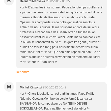
B
Bernard Manseka
25/05/2012 01:35
<br /> D'apres les infos sur net, Pepe a longtemps souffert et il
a pique une crise qui l'a emporte bien qu'ils l'ont conduit de la
maison a l'hopital de Kintambo.<br /> <br /> <br /> Triste
Opetum, les compositeurs de notre generation sont tous
entrain de nous quitter. Je me souviens encore de lui; alors
professeur a l'Academie des Beaux Arts de Kinshasa, on
passait souvent<br /> chez Lalabi Santa maria son bar, c'est
la ou on se rencontrait souvent. Un gars tres gentil, ouvert et
oublait de fois son rang pour nous mettre des verres sur la
table.<br /> <br /> <br /> Que son ame repose en paix. Je ne
jouerais que ses oeuvres ce weekend en memoire de lui<br
/> <br /> <br /> Thanks<br />
Répondre
M
Michel Kinzonzi
25/05/2012 00:42
<br /> Chers Mbokatiers,il est parti lui aussi Papa PAUL
Ndombe Opetum.Membre du cercle fermé Lisanga ya
BANGANGA ,le compositeur de NAYEBI NDENGE
BOKOLELA NGAI,Papa na Bienvenue,Baby et<br />