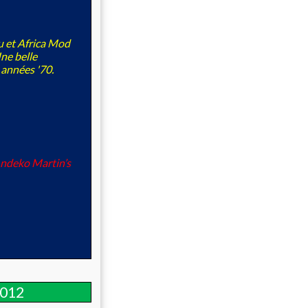
u et Africa Mod
ne belle
 années '70.
 ndeko Martin’s
2012