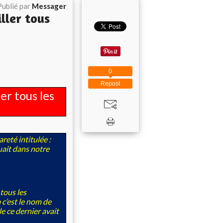
Publié par
Messager
ller tous
0
Repost
er tous les
eté intitulée :
ait dans notre
tous les
 c’est le nom de
 ce dernier avait