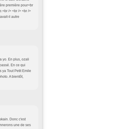
ière première pour<br
.<br /> <br /> <br />
vait-il autre
a yo. En plus, ozali
 passé. En ce qui
 ya Tout Petit Emile
hoto. A bientôt,
skain. Donc c'est
onnerons une de ses