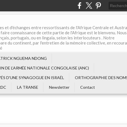
es et d'échanges entre ressortissants de l'Afrique Centrale et Austral
aire connaissance de cette partie de l'Afrique est le bienvenu. Nous
çais, portugais, ou en lingala, selon les interlocuteurs . Notre
are du continent, par l'entretien de la mémoire collective, en recour
té
ATRICK NGUEMA NDONG
EIN DE L‘ARMÉE NATIONALE CONGOLAISE (ANC)
VÉS D'UNE SYNAGOGUE EN ISRAËL
ORTHOGRAPHIE DES NOMS
RDC
LA TRANSE
Newsletter
Contact