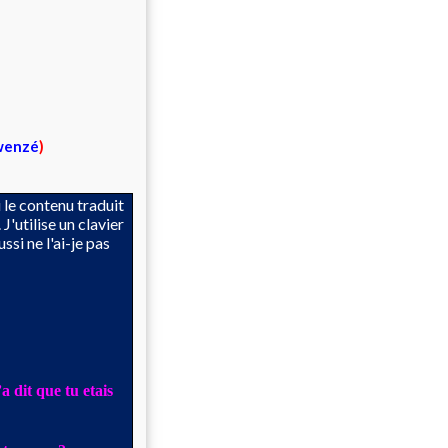
Mwenzé
)
i le contenu traduit
J'utilise un clavier
si ne l'ai-je pas
a dit que tu etais