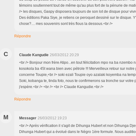
témoins soutiennent tout de même qu'au plus fort de la pénurie de mat
/> les disques, Gaspy disposera toujours de son lot de disque pour vivre
Des éditions Paka Siye, je retiens ce peroquet dessiné sur le disque. Y'a
chose?.... mes souvenirs sont très flous la dessous.<br />
Répondre
C
Claude Kangudie
26/03/2012 20:29
<br /> Bonjour mon frère Atipo...en tout félicitation mpo na ba nzembo n
kosokola ba 45t wana bien avec pétrole !!! Merveilleux retour sur notre
concerne Toupie,<br /> soki ezali Toupie oyo azalaki koyemba na temps
Soki, kobanga te, tinda foto, nous te confirmerons sa tronche sur votre p
j'espère.<br /> <br /> <br /> Claude Kangudie.<br />
Répondre
M
Messager
26/03/2012 19:23
<br /> Après vérification il s'agit de Dihunga Hubert et non Dihunga Dje
Dihunga Hubert qui a évolué dans le Négro 1ère formule. Nous auditi