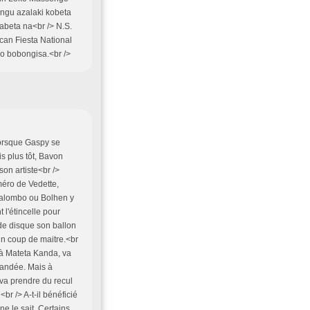
angu azalaki kobeta
abeta na<br /> N.S.
can Fiesta National
ngo bobongisa.<br />
 Lorsque Gaspy se
s plus tôt, Bavon
son artiste<br />
méro de Vedette,
Kalombo ou Bolhen y
t l'étincelle pour
de disque son ballon
 un coup de maitre.<br
e à Mateta Kanda, va
emandée. Mais à
va prendre du recul
br /> A-t-il bénéficié
e le sait. Certains