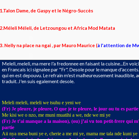
1.Talon Dame, de Gaspy et le Négro-Succès
2.Méleli Méleli, de Letzoungou et Africa Mod Matata
3. Nelly na place na ngai , par Mauro Maurice (
à l'attention de 
Meleli, meleli, ma mere l'a fredonnee en faisant la cuisine...En voic
en Francais ici signalee par "Fr". Desole pour le manque d'accents. 
qui en est depouvu. Le refrain m'est malheureusement inaudible, aus
traduit. J'en suis egalement desole.
Meleli meleli, meleli we tsuhu e yeni we
(Fr) Je pleure, je pleure, O que je te pleure, le jour ou tu es partie
Me kisi we o nzo, me muni muatihi a we, nde we mi ye
(Fr) Je t’ai manque a la maison), (ou) j’ai vu ton petit-frere qui m’
partie
Aii nya mesa buni ye e, cherie a me mi ye, mama me tala nde kuni ye