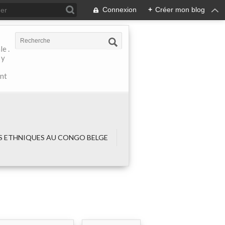
Connexion
+
Créer mon blog
e .
 y
ant
 ETHNIQUES AU CONGO BELGE