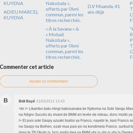
D.V Muanda, 41
ADIEU MARCEL
ans déjà
KUYENA
« À la Savana » &
"
« Mobali
R
Nakobala »,
P
offerts par l’Ami
T
commun, parmi les
L
titres recherchés.
F
Commenter cet article
Ajouter un commentaire
B
Bidi Bayé
31/03/2012 13:43
<br /> Likambo batu mingi babosanaka ke Nyboma na Soki Vangu Max 
na Négro-Succès du vivant de BMM en levée de rideau, donc miziki ya m
/> Et puis soki Gaspy azuaki lisalisi ya Franco, nayebi te, kasi Franco a
na Gaspy na Bolhen, ezali mua pasi po na kondimela Franco, surtout
dans le TP Ok<br /> Jazz après liwa ya BMM.<br /> <br /> <br /> Djes