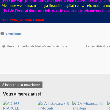
(Fr) Que vais-je donc faire, ma cherie s’en est allee, ou vais-je la 
Me tenne we okana, na me ya (inaudible...pila?) eli we eh, motema m
(Fr) Je t’ecrirai donc une lettre, et je viendrai (te retrouver) la o
De L'Asie, Muana Gabon
#musique
Une contribution de Martin's sur l'anévrisme
Les variétés du s
S'inscrire à la newsletter
Vous aimerez aussi :