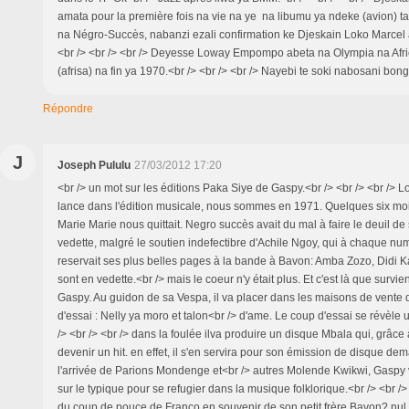
amata pour la première fois na vie na ye na libumu ya ndeke (avion) t
na Négro-Succès, nabanzi ezali confirmation ke Djeskain Loko Marcel 
<br /> <br /> <br /> Deyesse Loway Empompo abeta na Olympia na Afri
(afrisa) na fin ya 1970.<br /> <br /> <br /> Nayebi te soki nabosani bo
Répondre
J
Joseph Pululu
27/03/2012 17:20
<br /> un mot sur les éditions Paka Siye de Gaspy.<br /> <br /> <br />
lance dans l'édition musicale, nous sommes en 1971. Quelques six moi
Marie Marie nous quittait. Negro succès avait du mal à faire le deuil de 
vedette, malgré le soutien indefectibre d'Achile Ngoy, qui à chaque nu
reservait ses plus belles pages à la bande à Bavon: Amba Zozo, Didi 
sont en vedette.<br /> mais le coeur n'y était plus. Et c'est là que survien
Gaspy. Au guidon de sa Vespa, il va placer dans les maisons de vente 
d'essai : Nelly ya moro et talon<br /> d'ame. Le coup d'essai se révèle
/> <br /> <br /> dans la foulée ilva produire un disque Mbala qui, grâc
devenir un hit. en effet, il s'en servira pour son émission de disque d
l'arrivée de Parions Mondenge et<br /> autres Molende Kwikwi, Gaspy 
sur le typique pour se refugier dans la musique folklorique.<br /> <br /> <
du coup de pouce de Franco en souvenir de son petit frère Bavon? nul n