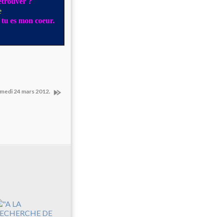
retrouver ?
e
u tu es mon coeur.
amedi 24 mars 2012.