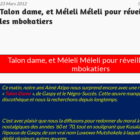
23 Mars 2012
Talon dame, et Méleli Méleli pour révei
les mbokatiers
Talon dame, et Méleli Méleli pour réveill
mbokatiers
Ce matin, notre ami Aimé Atipo nous surprend encore avec une rar
«
Talon Dame
», de Gaspy et le Négro-Succès. Cette œuvre manqu
discothèque et nous la recherchons depuis longtemps.
C’est avec plaisir que nous la diffusons pour redonner du moral à 
nostalgiques des années ’60 et ’70, tout en soulignant que Kusala
l’épouse de Gaspy, de son vrai nom Luwowo Mutshokele à laquelle
dédié plusieurs autres œuvres.