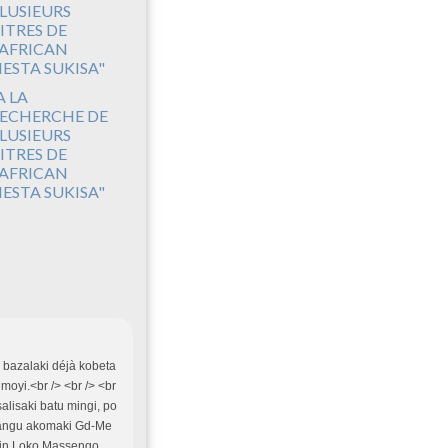
A LA
ECHERCHE DE
LUSIEURS
ITRES DE
'AFRICAN
IESTA SUKISA"
bazalaki déjà kobeta
oyi.<br /> <br /> <br
salisaki batu mingi, po
 tangu akomaki Gd-Me
kain Loko Massengo