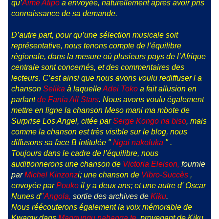
qu’
Aimé Atipo
a envoyée, naturellement après avoir pris
connaissance de sa demande.
D’autre part, pour qu’une sélection musicale soit
représentative, nous tenons compte de l’équilibre
régionale, dans la mesure où plusieurs pays de l’Afrique
centrale sont concernés, et des commentaires des
lecteurs. C’est ainsi que nous avons voulu rediffuser l a
chanson
Selika
à laquelle
Adei Toko
a fait allusion en
parlant
de Fania All Stars
. Nous avons voulu également
mettre en ligne la chanson Meso mani ma mbote de
Surprise Los Angel, citée par
Serge Kongo na biso
, mais
comme la chanson est très visible sur le blog, nous
diffusons sa face B intitulée "
Ngai nakoluka
" .
Toujours dans le cadre de l’équilibre, nous
auditionnerons une chanson de
Victoria Eleison,
fournie
par
Michel Kinzonz
i; une chanson de
Vibro-Succès
,
envoyée par
Pouko
il y a deux ans; et une autre d' Oscar
Nunes d'
’Angola,
sortie des archives de
Kiku
.
Nous réécouterons également la voix mémorable de
Kwamy dans
Mangungu nabanga te,
provenant de Kiku,