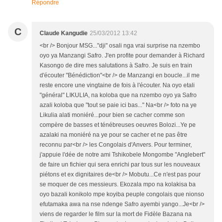
Répondre
C
Claude Kangudie
25/03/2012 13:42
<br /> Bonjour MSG..."dji" osali nga vrai surprise na nzembo
oyo ya Manzangi Safro. J'en profite pour demander à Richard
Kasongo de dire mes salutations à Safro. Je suis en train
d'écouter "Bénédiction"<br /> de Manzangi en boucle...il me
reste encore une vingtaine de fois à l'écouter. Na oyo etali
"général" LIKULIA, na koloba que na nzembo oyo ya Safro
azali koloba que "tout se paie ici bas..." Na<br /> foto na ye
Likulia alati moniéré...pour bien se cacher comme son
compère de basses et ténébreuses oeuvres Bolozi...Ye pe
azalaki na moniéré na ye pour se cacher et ne pas être
reconnu par<br /> les Congolais d'Anvers. Pour terminer,
j'appuie l'dée de notre ami Tshikobele Mongombe "Anglebert"
de faire un fichier qui sera enrichi par tous sur les nouveaux
piétons et ex dignitaires de<br /> Mobutu...Ce n'est pas pour
se moquer de ces messieurs. Ekozala mpo na kolakisa ba
oyo bazali konikolo mpe koyiba peuple congolais que nionso
efutamaka awa na nse ndenge Safro ayembi yango...Je<br />
viens de regarder le film sur la mort de Fidèle Bazana na