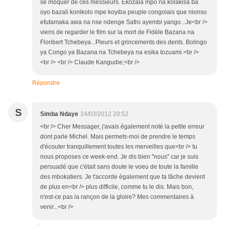
se moquer de ces messieurs. Ekozala mpo na kolakisa ba
oyo bazali konikolo mpe koyiba peuple congolais que nionso
efutamaka awa na nse ndenge Safro ayembi yango...Je<br />
viens de regarder le film sur la mort de Fidèle Bazana na
Floribert Tchebeya...Pleurs et grincements des dents. Bolingo
ya Congo ya Bazana na Tchebeya na esika tozuami.<br />
<br /> <br /> Claude Kangudie;<br />
Répondre
S
Simba Ndaye
24/03/2012 20:52
<br /> Cher Messager, j'avais également noté la petite erreur
dont parle Michel. Mais permets-moi de prendre le temps
d'écouter tranquillement toutes les merveilles que<br /> tu
nous proposes ce week-end. Je dis bien ''nous'' car je suis
persuadé que c'était sans doute le voeu de toute la famille
des mbokatiers. Je t'accorde également que ta tâche devient
de plus en<br /> plus difficile, comme tu le dis. Mais bon,
n'est-ce pas la rançon de la gloire? Mes commentaires à
venir...<br />