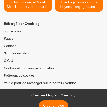
< Talon dame, et Méleli
Une brigade des sourds
Méleli pour réveiller tous les
Libyens s’engage dans la
mbokatiers
guerre. >
Hébergé par Overblog
Top articles
Pages
Contact
Signaler un abus
C.G.U.
Cookies et données personnelles
Préférences cookies
Voir le profil de Messager sur le portail Overblog
Créer un blog sur Overblog
Créer un blog