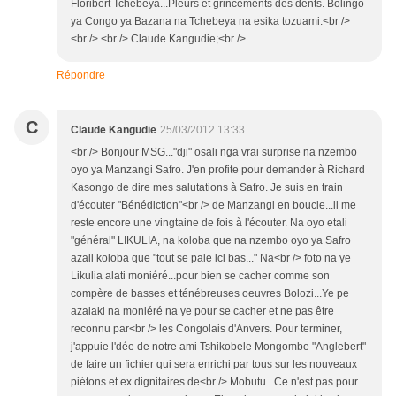
Floribert Tchebeya...Pleurs et grincements des dents. Bolingo
ya Congo ya Bazana na Tchebeya na esika tozuami.<br />
<br /> <br /> Claude Kangudie;<br />
Répondre
C
Claude Kangudie
25/03/2012 13:33
<br /> Bonjour MSG..."dji" osali nga vrai surprise na nzembo
oyo ya Manzangi Safro. J'en profite pour demander à Richard
Kasongo de dire mes salutations à Safro. Je suis en train
d'écouter "Bénédiction"<br /> de Manzangi en boucle...il me
reste encore une vingtaine de fois à l'écouter. Na oyo etali
"général" LIKULIA, na koloba que na nzembo oyo ya Safro
azali koloba que "tout se paie ici bas..." Na<br /> foto na ye
Likulia alati moniéré...pour bien se cacher comme son
compère de basses et ténébreuses oeuvres Bolozi...Ye pe
azalaki na moniéré na ye pour se cacher et ne pas être
reconnu par<br /> les Congolais d'Anvers. Pour terminer,
j'appuie l'dée de notre ami Tshikobele Mongombe "Anglebert"
de faire un fichier qui sera enrichi par tous sur les nouveaux
piétons et ex dignitaires de<br /> Mobutu...Ce n'est pas pour