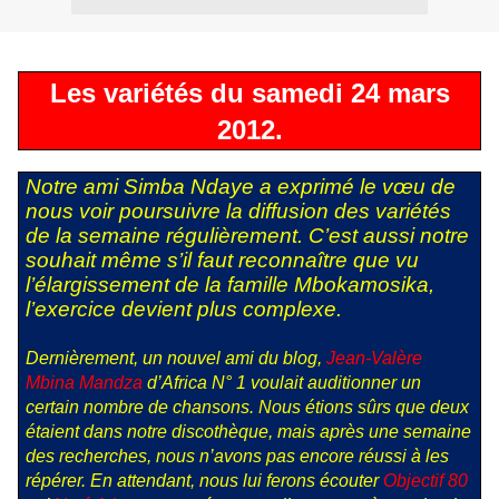
Les variétés du samedi 24 mars
2012.
Notre ami Simba Ndaye a exprimé le vœu de
nous voir poursuivre la diffusion des variétés
de la semaine régulièrement. C’est aussi notre
souhait même s’il faut reconnaître que vu
l’élargissement de la famille Mbokamosika,
l’exercice devient plus complexe.
Dernièrement, un nouvel ami du blog,
Jean-Valère
Mbina Mandza
d’Africa N° 1 voulait auditionner un
certain nombre de chansons. Nous étions sûrs que deux
étaient dans notre discothèque, mais après une semaine
des recherches, nous n’avons pas encore réussi à les
répérer. En attendant, nous lui ferons écouter
Objectif 80