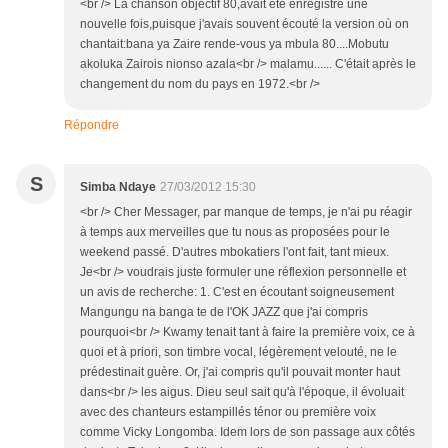
<br /> La chanson objectif 80,avait été enregistré une
nouvelle fois,puisque j'avais souvent écouté la version où on
chantait:bana ya Zaire rende-vous ya mbula 80....Mobutu
akoluka Zairois nionso azala<br /> malamu...... C'était après le
changement du nom du pays en 1972.<br />
Répondre
S
Simba Ndaye
27/03/2012 15:30
<br /> Cher Messager, par manque de temps, je n'ai pu réagir
à temps aux merveilles que tu nous as proposées pour le
weekend passé. D'autres mbokatiers l'ont fait, tant mieux.
Je<br /> voudrais juste formuler une réflexion personnelle et
un avis de recherche: 1. C'est en écoutant soigneusement
Mangungu na banga te de l'OK JAZZ que j'ai compris
pourquoi<br /> Kwamy tenait tant à faire la première voix, ce à
quoi et à priori, son timbre vocal, légèrement velouté, ne le
prédestinait guère. Or, j'ai compris qu'il pouvait monter haut
dans<br /> les aigus. Dieu seul sait qu'à l'époque, il évoluait
avec des chanteurs estampillés ténor ou première voix
comme Vicky Longomba. Idem lors de son passage aux côtés