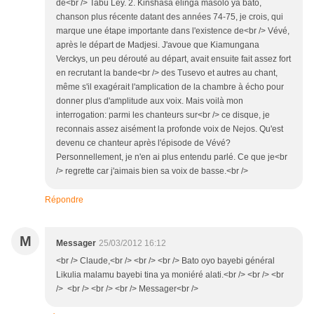
de<br /> Tabu Ley. 2. Kinshasa elinga masolo ya bato,
chanson plus récente datant des années 74-75, je crois, qui
marque une étape importante dans l'existence de<br /> Vévé,
après le départ de Madjesi. J'avoue que Kiamungana
Verckys, un peu dérouté au départ, avait ensuite fait assez fort
en recrutant la bande<br /> des Tusevo et autres au chant,
même s'il exagérait l'amplication de la chambre à écho pour
donner plus d'amplitude aux voix. Mais voilà mon
interrogation: parmi les chanteurs sur<br /> ce disque, je
reconnais assez aisément la profonde voix de Nejos. Qu'est
devenu ce chanteur après l'épisode de Vévé?
Personnellement, je n'en ai plus entendu parlé. Ce que je<br
/> regrette car j'aimais bien sa voix de basse.<br />
Répondre
M
Messager
25/03/2012 16:12
<br /> Claude,<br /> <br /> <br /> Bato oyo bayebi général
Likulia malamu bayebi tina ya moniéré alati.<br /> <br /> <br
/> <br /> <br /> <br /> Messager<br />