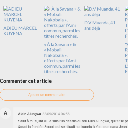
D.V Muanda, 41
ADIEU MARCEL
ans déjà
KUYENA
« À la Savana » &
"
« Mobali
R
Nakobala »,
P
offerts par l’Ami
T
commun, parmi les
L
titres recherchés.
F
Commenter cet article
Ajouter un commentaire
A
Alain Alungwa
22/09/2014 04:56
Salut à tous!,<br /> Je suis l'un des fils du feu Pius Alungwa, qui fut le p
&quot;la frontière&quot; qui se situait sur kapela à Yolo que papa Jean-