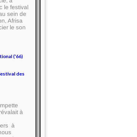
le, à
 le festival
au sein de
n, Afrisa
ier le son
ional ('66)
estival des
ompette
évalait à
iers à
nous