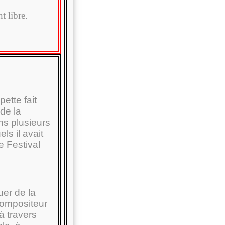
t libre.
ette fait
de la
ns plusieurs
s il avait
e Festival
uer de la
compositeur
à travers