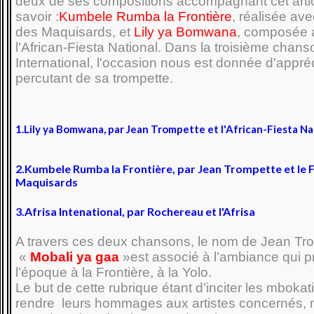
deux de ses compositions accompagnant cet artic
savoir :
Kumbele Rumba la Frontière
, réalisée avec
des Maquisards, et
Lily ya Bomwana
, composée 
l’African-Fiesta National. Dans la troisième chanso
International, l'occasion nous est donnée d'appréc
percutant de sa trompette.
1.Lily ya Bomwana, par Jean Trompette et l'African-Fiesta Nat
2.Kumbele Rumba la Frontière, par Jean Trompette et le F
Maquisards
3.Afrisa Intenational, par Rochereau et l'Afrisa
A travers ces deux chansons, le nom de Jean Tr
«
Mobali ya
gaa
»est associé à l’ambiance qui pr
l’époque à la Frontière, à la Yolo.
Le but de cette rubrique étant d’inciter les mbokat
rendre leurs hommages aux artistes concernés, 