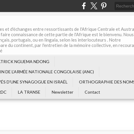
es et d'échanges entre ressortissants de l'Afrique Centrale et Austral
aire connaissance de cette partie de l'Afrique est le bienvenu. Nous
çais, portugais, ou en lingala, selon les interlocuteurs . Notre
are du continent, par l'entretien de la mémoire collective, en recour
té
ATRICK NGUEMA NDONG
EIN DE L‘ARMÉE NATIONALE CONGOLAISE (ANC)
VÉS D'UNE SYNAGOGUE EN ISRAËL
ORTHOGRAPHIE DES NOMS
RDC
LA TRANSE
Newsletter
Contact