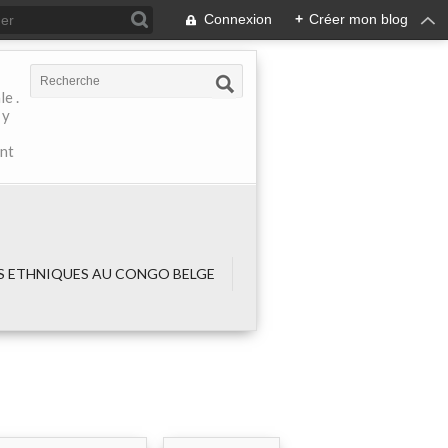
Connexion
+
Créer mon blog
e .
 y
ant
 ETHNIQUES AU CONGO BELGE