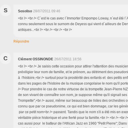
S
Sosoliso
28/07/2011 09:46
<br /> <br /> C´est le cas avec l´Immorter Empompo Loway, n´eut été l´Au
connu seulement sous le surnom de Deyess qui vient d´ailleurs de Deni
antiques...<br /> <br /> <br /> <br />
Répondre
C
Clément OSSINONDE
26/07/2011 18:56
<br /> <br /> Je saisis cette occasion pour attirer l'attention des musici
préviligier leur nom de famille, et le prénom, au détriment des pseudo
à l'histoire,<br /> surtout pour la prostérité des enfants et des petits enf
dans les pages de l'histoire de la musique congolaise le nom qu'il porten
/> Pour prendre le cas de notre virtuose de la trompette Jean-Pierre NZEN
de son vivant de connaître son nom, je suppose même qu'il signait se
Trompette",<br /> aussi, même sur beaucoup de listes des orchestres où i
connu que par ce pseudonime, ce qui est bien dommage, car les généra
par ce petit nom<br /> passent. Tandis que le nom s'il a été mis en ex
véritable pièce historique et une fierté pour la famille.<br /> <br /> <br />
cas aussi pour le batteur de l'African Jazz en 1960 "Petit Pierre"; Dans t