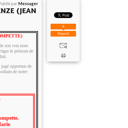
Publié par
Messager
ENZE (JEAN
0
Repost
ROMPETTE)
 de son vrai nom
rriger le prénom de
ait.
s jugé opportun de
 podium de notre
e
ompette.
arie
.