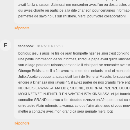
avait fait la chasson. J'aimerai me rencontrer avec l'un ou des artistes 
qui aviez chanté ou participé à la dite chanson pour certaines informat
permettre de savoir plus sur l'histoire. Merci pour votre collaboration!
Répondre
F
facebook
18/07/2014 15:53
bonjour, jesuis aussi le fils de jean trompette nzenze ,moi c'est donkin
une petite information de vs informez, l'orsque papa avait quitte kinsh
son village pour des raisons personelle il etait parti se renconter avec
Gbenge Bekisala et il a fait avec ma mere des enfants , moi et mon pet
Julio. A cette epoque la, papa etait l'ami de General Mayele, lorsqu'ava
encore a kinshasa moi j'avais 4'5 il aviez parler de nos grands frere en
NDONGISILA WANGA, MA LIDY, SIDONIE, BOURRAU NZENZE DOU
MOKI NZENZE INJENIEUR EN AVIATION ISTA KINSHASA, et j'ai fournie l
connaitre GRAND bourrau a kin, doudou nzenze en Afrique du sud ca m
entre autre Alain ndongisila wanga. ce que j'aimrais et que si vous po
mettre a contacte avec mon grand ca sera geniale merci bcp
Répondre