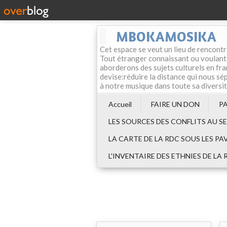
MBOKAMOSIKA
Cet espace se veut un lieu de rencontr
Tout étranger connaissant ou voulant f
aborderons des sujets culturels en fran
devise:réduire la distance qui nous sép
à notre musique dans toute sa diversi
Accueil
FAIRE UN DON
P
LES SOURCES DES CONFLITS AU S
LA CARTE DE LA RDC SOUS LES PA
L'INVENTAIRE DES ETHNIES DE LA 