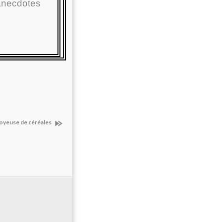
 anecdotes
voyeuse de céréales