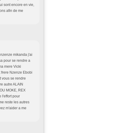
qui sont encore en vie,
ions afin de me
g nzenze mikanda j'ai
asa pour se rendre a
 ma mere Vicki
it frere Nzenze Ebobi
it vous se rendre
tre autre ALAIN
DOU MOKE, REX
'effort pour
e reste les autres
uvez m'aider a me