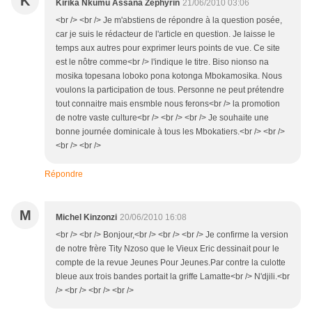
K
Kirika Nkumu Assana Zéphyrin
21/06/2010 03:06
<br /> <br /> Je m'abstiens de répondre à la question posée,
car je suis le rédacteur de l'article en question. Je laisse le
temps aux autres pour exprimer leurs points de vue. Ce site
est le nôtre comme<br /> l'indique le titre. Biso nionso na
mosika topesana loboko pona kotonga Mbokamosika. Nous
voulons la participation de tous. Personne ne peut prétendre
tout connaitre mais ensmble nous ferons<br /> la promotion
de notre vaste culture<br /> <br /> <br /> Je souhaite une
bonne journée dominicale à tous les Mbokatiers.<br /> <br />
<br /> <br />
Répondre
M
Michel Kinzonzi
20/06/2010 16:08
<br /> <br /> Bonjour,<br /> <br /> <br /> Je confirme la version
de notre frère Tity Nzoso que le Vieux Eric dessinait pour le
compte de la revue Jeunes Pour Jeunes.Par contre la culotte
bleue aux trois bandes portait la griffe Lamatte<br /> N'djili.<br
/> <br /> <br /> <br />