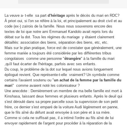
La veuve a- t-elle sa part
d'héritage
après le décès du mari en RDC?
À priori oui, si l'on se réfère à la loi, et principalement au droit civil et au
code (ex-) zaïrois de la famille. Nous nous souvenons encore des
textes de loi que notre ami Emmanuel Kandolo avait repris lors du
débat sur la dot. Tous les régimes du mariage y étaient clairement
détaillés: association des biens, séparation des biens, etc, etc.
Mais sur le plan pratique, force est de constater que généralement, une
femme mariée a toujours été considérée par les différentes tribus
congolaises comme une personne "
étrangère
" à la famille du mari
,qu'il faut écarter de l'héritage, parfois avec ses enfants.
Du coup, le problème de la dot sur lequel nous avions longuement
épilogué revient. Que représente-t-elle vraiment? Un symbole comme
certains l'avaient soutenu ou "
un achat de la femme par la famille du
mari
" comme avaient noté les colonisateur ?
Une anecdote : Dernièrement un membre de ma belle famille est mort à
Kinshasa, laissant deux femmes et plusieurs enfants. Après le deuil qui
s'est déroulé dans sa propre parcelle sous la supervision de son petit
frère, ce dernier s'est emparé de la voiture Audi légèrement en panne,
que le fils aîné du défunt avait envoyée à son père et à sa mère.
Comme si cela ne suffisait pas, il a intimé l'ordre au fils aîné de lui
envoyer rapidement de l'argent pour procéder à la réparation de la