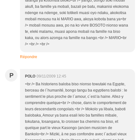
falanga ya kosomba biloko<br /> yango, bongo soki mobali
akufi, ba famille ya mobali, bazali pe batu, makanisi ekokoma
ndenge na ndenge, soki totikeli muasi oyo ndaku, akokotisa
mobali mosusu na ki MARIO awa, akoya kobota bana ya<br
/> mobali mosusu awa, po na ko vivre BOSOTO nionso wana
te, eleki malamu, muasi apona mobali na famille na biso
kaka, ou alors azonga na famille na bango.<br /> MARIO<br
/> <br /> <br />
Répondre
P
POLO
09/11/2009 12:45
<br /> Ba historiens baloba biso nionso towutaki na Egypte,
berceau de l´humanité, bongo tangu ba egyptiens balobi : le
sentiment le plus proche de l´amour, c´est la haine. Allez-y
comprendre quelque<br /> chose, dans le comportement de
leurs descendants congolais.<br /> Mokolo ya libala, baboti
balobaka, Amour ya bana esali lelo ba familles mibale,
tokutana, tosangana, to croisser ba chemins na biso, et
quelque part le vieux Kasongo (ancien musicien de
Bankolo<br /> Miziki, à ne pas confondre avec l´actuel vieux