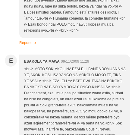
Kasongo) ayemba : Libala liboso nde sukali, ekomi na kati,
ngayi ngayi, mpe na suka bololo, lokola ya ngai na yo.<br />
Ba pessimistes baloba, l´amour c´est l´affaires des idiots, l
´amour tue.<br /> Humania comedia, la comédie humaine.<br
/> Ezali bongo ngai POLO motu nawuti kopesa mua ba
réflexions oyo..<br /> <br /> <br />
Répondre
E
ESAKOLA YA MAWA
09/11/2009 11:29
<br /> MOTO SOKI AKOLI NA EZALELI, BANDA BOMUANA NA
YE, AKOKI KOSILISA YANGO NA MOKOLO MOKO TE, TIKA
YE ASALA.<br /> EZALELI YA BATO EWUTAKA NA BOKOKO,
BA NKOKO NA BISO YA MBOKA CONGO-KINSAHSA.<br />
Franchement, ezali mua pasi po situation wana esila, surtout
na biso ba congolais, on dirait ezali lisusu kokoma de pire en
pis.<br /> Soki grand-frère akufi, bakokamata muasi na ye
bakopesa ye, na petit-frère, ata kutu yo motu obokolaki ye, o
considéraka ye lokola muana, de fois même petit-frère oyo
azali légèrement grand-frère<br /> ya bana na yo.<br /> Soki
moweyi azali na frère te, bakokamata Cousin, Neveu,