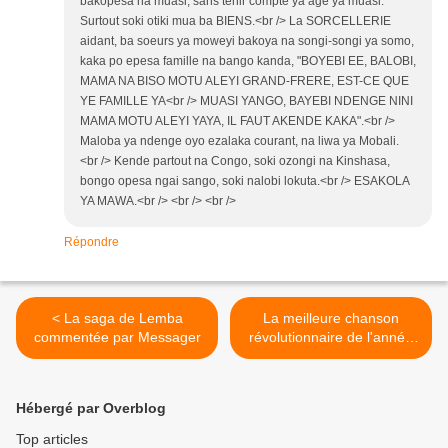
bakopesa na muasi, sans tenir compte ya age ya muasi.
Surtout soki otiki mua ba BIENS.<br /> La SORCELLERIE
aidant, ba soeurs ya moweyi bakoya na songi-songi ya somo,
kaka po epesa famille na bango kanda, "BOYEBI EE, BALOBI,
MAMA NA BISO MOTU ALEYI GRAND-FRERE, EST-CE QUE
YE FAMILLE YA<br /> MUASI YANGO, BAYEBI NDENGE NINI
MAMA MOTU ALEYI YAYA, IL FAUT AKENDE KAKA".<br />
Maloba ya ndenge oyo ezalaka courant, na liwa ya Mobali.
<br /> Kende partout na Congo, soki ozongi na Kinshasa,
bongo opesa ngai sango, soki nalobi lokuta.<br /> ESAKOLA
YA MAWA.<br /> <br /> <br />
Répondre
< La saga de Lemba
La meilleure chanson
commentée par Messager
révolutionnaire de l'année
1966 >
Hébergé par Overblog
Top articles