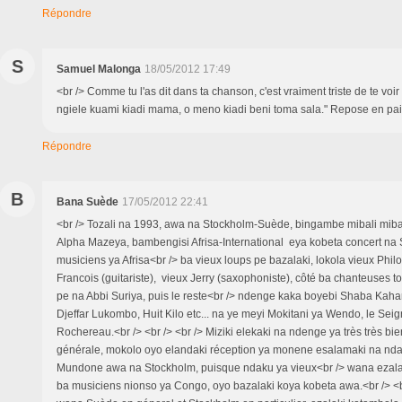
Répondre
S
Samuel Malonga
18/05/2012 17:49
<br /> Comme tu l'as dit dans ta chanson, c'est vraiment triste de te voir
ngiele kuami kiadi mama, o meno kiadi beni toma sala." Repose en paix
Répondre
B
Bana Suède
17/05/2012 22:41
<br /> Tozali na 1993, awa na Stockholm-Suède, bingambe mibali mib
Alpha Mazeya, bambengisi Afrisa-International eya kobeta concert na
musiciens ya Afrisa<br /> ba vieux loups pe bazalaki, lokola vieux Phil
Francois (guitariste), vieux Jerry (saxophoniste), côté ba chanteuses t
pe na Abbi Suriya, puis le reste<br /> ndenge kaka boyebi Shaba Ka
Djeffar Lukombo, Huit Kilo etc... na ye meyi Mokitani ya Wendo, le Sei
Rochereau.<br /> <br /> <br /> Miziki elekaki na ndenge ya très très bien
générale, mokolo oyo elandaki réception ya monene esalamaki na ndak
Mundone awa na Stockholm, puisque ndaku ya vieux<br /> wana ezala
ba musiciens nionso ya Congo, oyo bazalaki koya kobeta awa.<br /> <b