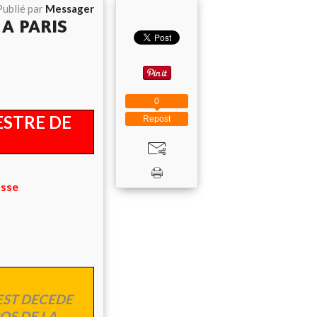
Publié par
Messager
 A PARIS
0
ESTRE DE
Repost
asse
EST DECEDE
OS DE LA