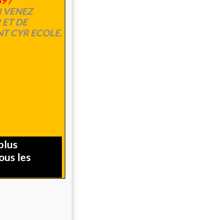
9 /
 VENEZ
 ET DE
NT CYR ECOLE.
plus
tous les