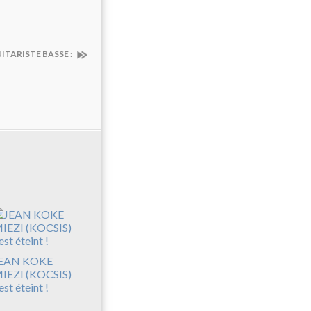
UITARISTE BASSE :
EAN KOKE
IEZI (KOCSIS)
’est éteint !