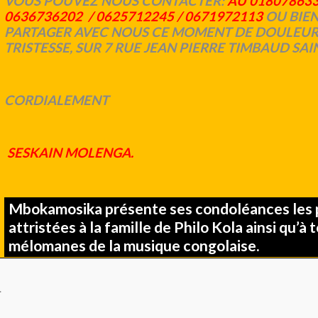
VOUS POUVEZ NOUS CONTACTER:
AU 018078633
0636736202 / 0625712245 / 0671972113
OU BIEN
PARTAGER AVEC NOUS CE MOMENT DE DOULEUR
TRISTESSE, SUR 7 RUE JEAN PIERRE TIMBAUD SAI
CORDIALEMENT
SESKAIN MOLENGA.
Mbokamosika présente ses condoléances les 
attristées à la famille de Philo Kola ainsi qu’à 
mélomanes de la musique congolaise.
.