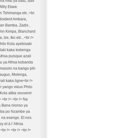
a mitu ya batu, staff
Willy Ekwe.
n Tshimanga etc..<br
président Ambara,
an Bamba, Zadis ,
John Kimpa, Blanchard
Ize, Iko etc...<br />
Philo Kola ayebisaki
alaki kaka kobenga
risa puisque azali
u ya Afrisa kobanda
 masolo na bango pili-
Faugus, Molenga,
li kaka ligne<br />
ur yango vieux Philo
Kola atika souvenir
 <br /> <br /> Na
a Bana nionso ya
imba po Nzambe ya
 na esengo. Et nos
y et à l´Afrisa
<br /> <br /> <br />