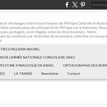
es et d'échanges entre ressortissants de l'Afrique Centrale et Austral
aire connaissance de cette partie de l'Afrique est le bienvenu. Nous
çais, portugais, ou en lingala, selon les interlocuteurs . Notre
are du continent, par l'entretien de la mémoire collective, en recour
té
ATRICK NGUEMA NDONG
EIN DE L‘ARMÉE NATIONALE CONGOLAISE (ANC)
VÉS D'UNE SYNAGOGUE EN ISRAËL
ORTHOGRAPHIE DES NOMS
RDC
LA TRANSE
Newsletter
Contact