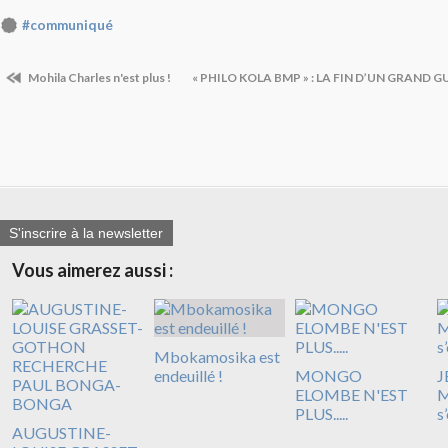
#communiqué
Mohila Charles n'est plus !
« PHILO KOLA BMP » : LA FIN D’UN GRAND G
S'inscrire à la newsletter
Vous aimerez aussi :
Mbokamosika est
endeuillé !
MONGO
J
ELOMBE N'EST
M
PLUS.....
s
AUGUSTINE-