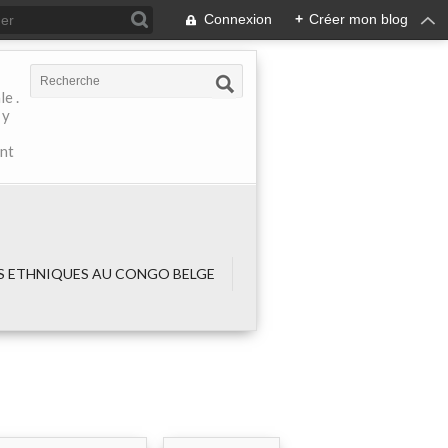
Connexion
+
Créer mon blog
e .
 y
ant
 ETHNIQUES AU CONGO BELGE