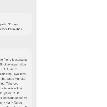
 partir: "O meno
 viex Philo.<br />
ale Pierre Masena na
 Stockholm, parmi ba
o KOLA, vieux
ozalaki na Faya Tess
hamba, Dodo Munoko,
gneur Tabu Ley
 à la satisfaction
u ya vieux Fifi
ki passage obligé ya
r /> <br /> Tangu