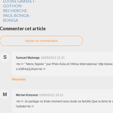
LOUISE GRASSET-
GOTHON
RECHERCHE
PAUL BONGA-
BONGA
Commenter cet article
Ajouter un commentaire
S
Samuel Malonga
18/05/2012 21:31
<br /> " Meno Ngiele " par Philo Kola et l'Afrisa International: http://
v=DtR4q3jJHyA<br />
Répondre
M
Michel Kinzonzi
18/05/2012 20:21
<br /> Je partage ce triste moment avec toute sa famille.Que la terre te 
l'artiste!<br />