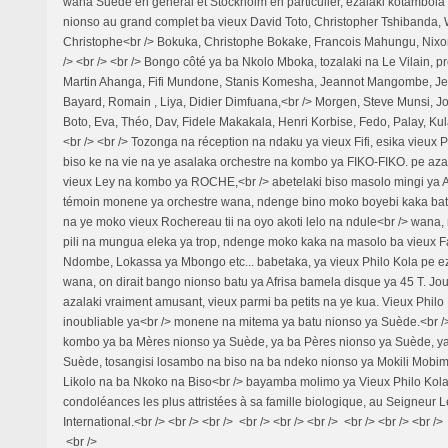
wana Suède en géneral et Stockholm en particulier, ezalaki kotambola n
nionso au grand complet ba vieux David Toto, Christopher Tshibanda, 
Christophe<br /> Bokuka, Christophe Bokake, Francois Mahungu, Nixo
/> <br /> <br /> Bongo côté ya ba Nkolo Mboka, tozalaki na Le Vilain, 
Martin Ahanga, Fifi Mundone, Stanis Komesha, Jeannot Mangombe, Je
Bayard, Romain , Liya, Didier Dimfuana,<br /> Morgen, Steve Munsi, 
Boto, Eva, Théo, Dav, Fidele Makakala, Henri Korbise, Fedo, Palay, Kula, 
<br /> <br /> Tozonga na réception na ndaku ya vieux Fifi, esika vieux 
biso ke na vie na ye asalaka orchestre na kombo ya FIKO-FIKO. pe az
vieux Ley na kombo ya ROCHE,<br /> abetelaki biso masolo mingi ya Af
témoin monene ya orchestre wana, ndenge bino moko boyebi kaka bat
na ye moko vieux Rochereau tii na oyo akoti lelo na ndule<br /> wana,
pili na mungua eleka ya trop, ndenge moko kaka na masolo ba vieux 
Ndombe, Lokassa ya Mbongo etc... babetaka, ya vieux Philo Kola pe eza
wana, on dirait bango nionso batu ya Afrisa bamela disque ya 45 T. Jo
azalaki vraiment amusant, vieux parmi ba petits na ye kua. Vieux Philo 
inoubliable ya<br /> monene na mitema ya batu nionso ya Suède.<br />
kombo ya ba Mères nionso ya Suède, ya ba Pères nionso ya Suède, y
Suède, tosangisi losambo na biso na ba ndeko nionso ya Mokili Mob
Likolo na ba Nkoko na Biso<br /> bayamba molimo ya Vieux Philo Kola
condoléances les plus attristées à sa famille biologique, au Seigneur Le
International.<br /> <br /> <br /> <br /> <br /> <br /> <br /> <br /> <br /> 
<br />