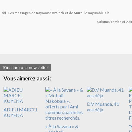
Les messages de Raymond Brainck et de Mureille Kayumbi Beia
Sukuma Yembe et Zaï
S'inscrire à la newsletter
Vous aimerez aussi :
D.V Muanda, 41
ADIEU MARCEL
ans déjà
KUYENA
« À la Savana » &
"
« Mobali
R