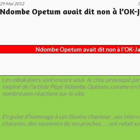
29 Mai 2012
Ndombe Opetum avait dit non à l’OK-
Ndombe Opetum avait dit non à l’OK-J
Les mbokatiers sont encore sous le choc provoqué par
inopiné de l’artiste Pépé Ndombe Opetum, comme en 
nombreuses réactions sur le site.
En guise d’hommage à cet illustre chanteur , ses interv
chansons, des souvenirs de ses proches, … ont refait su