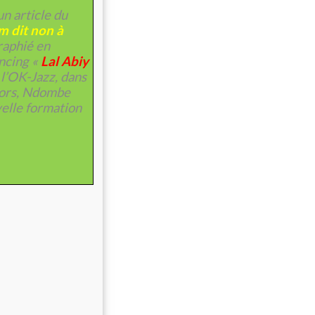
n article du
 dit non à
raphié en
ncing «
Lal Abiy
 l’OK-Jazz, dans
 lors, Ndombe
velle formation