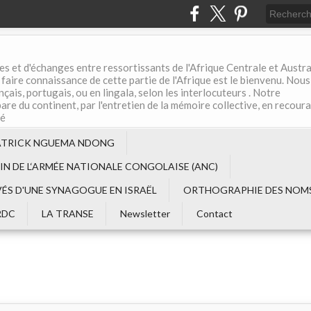
es et d'échanges entre ressortissants de l'Afrique Centrale et Austral
aire connaissance de cette partie de l'Afrique est le bienvenu. Nous
çais, portugais, ou en lingala, selon les interlocuteurs . Notre
are du continent, par l'entretien de la mémoire collective, en recour
té
ATRICK NGUEMA NDONG
EIN DE L‘ARMÉE NATIONALE CONGOLAISE (ANC)
VÉS D'UNE SYNAGOGUE EN ISRAËL
ORTHOGRAPHIE DES NOMS
RDC
LA TRANSE
Newsletter
Contact