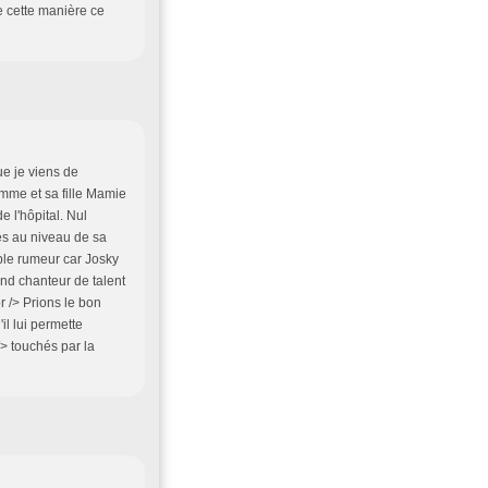
e cette manière ce
ue je viens de
mme et sa fille Mamie
e l'hôpital. Nul
les au niveau de sa
mple rumeur car Josky
and chanteur de talent
r /> Prions le bon
'il lui permette
> touchés par la