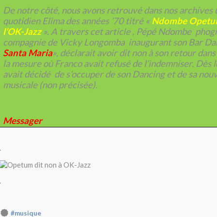
De notre côté, nous avons retrouvé dans nos archives u
quotidien Elima des années ’70 titré «
Ndombe Opetum
l’OK-Jazz
». A travers cet article , Pépé Ndombe phog
compagnie de Vicky Longomba inaugurant son Bar Da
Santa Maria
», déclarait avoir dit non à son retour dans
la mesure où Franco avait refusé de l’indemniser. Dès
avait décidé de s’occuper de son Dancing et de sa nou
musicale (non précisée).
Messager
.
.
#musique