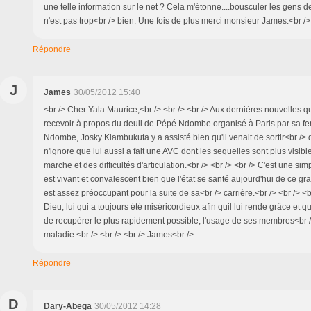
une telle information sur le net ? Cela m'étonne....bousculer les gens d
n'est pas trop<br /> bien. Une fois de plus merci monsieur James.<br />
Répondre
J
James
30/05/2012 15:40
<br /> Cher Yala Maurice,<br /> <br /> <br /> Aux dernières nouvelles q
recevoir à propos du deuil de Pépé Ndombe organisé à Paris par sa fe
Ndombe, Josky Kiambukuta y a assisté bien qu'il venait de sortir<br /> d
n'ignore que lui aussi a fait une AVC dont les sequelles sont plus visib
marche et des difficultés d'articulation.<br /> <br /> <br /> C'est une si
est vivant et convalescent bien que l'état se santé aujourd'hui de ce gr
est assez préoccupant pour la suite de sa<br /> carrière.<br /> <br /> <b
Dieu, lui qui a toujours été miséricordieux afin quil lui rende grâce et qu
de recupèrer le plus rapidement possible, l'usage de ses membres<br /
maladie.<br /> <br /> <br /> James<br />
Répondre
D
Dary-Abega
30/05/2012 14:28