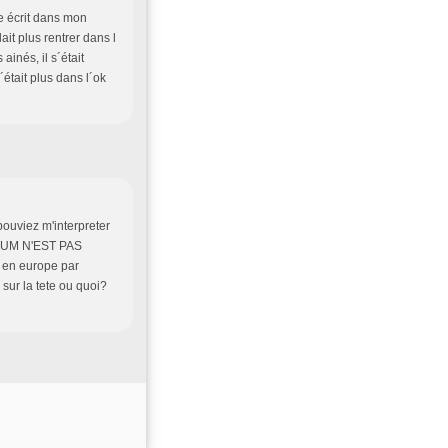
me écrit dans mon
ait plus rentrer dans l
ainés, il s´était
´était plus dans l´ok
 pouviez m'interpreter
ETUM N'EST PAS
en europe par
sur la tete ou quoi?