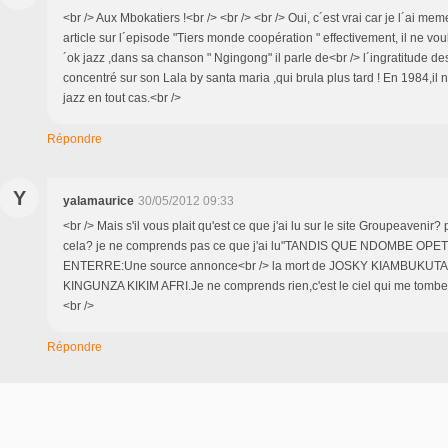
<br /> Aux Mbokatiers !<br /> <br /> <br /> Oui, c´est vrai car je l´ai me
article sur l´episode "Tiers monde coopération " effectivement, il ne voul
´ok jazz ,dans sa chanson " Ngingong" il parle de<br /> l´ingratitude des 
concentré sur son Lala by santa maria ,qui brula plus tard ! En 1984,il n
jazz en tout cas.<br />
Répondre
Y
yalamaurice
30/05/2012 09:33
<br /> Mais s'il vous plait qu'est ce que j'ai lu sur le site Groupeavenir?
cela? je ne comprends pas ce que j'ai lu"TANDIS QUE NDOMBE OP
ENTERRE:Une source annonce<br /> la mort de JOSKY KIAMBUKUTA 
KINGUNZA KIKIM AFRI.Je ne comprends rien,c'est le ciel qui me tombe 
<br />
Répondre