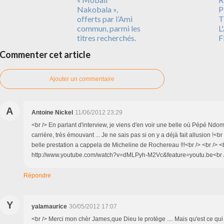
Nakobala »,
P
offerts par l’Ami
T
commun, parmi les
L
titres recherchés.
F
Commenter cet article
Ajouter un commentaire
A
Antoine Nickel
11/06/2012 23:29
<br /> En parlant d'interview, je viens d'en voir une belle où Pépé Ndo
carrière, très émouvant ... Je ne sais pas si on y a déjà fait allusion !<br
belle prestation a cappela de Micheline de Rochereau !!!<br /> <br /> <b
http://www.youtube.com/watch?v=dMLPyh-M2Vc&feature=youtu.be<br 
Répondre
Y
yalamaurice
30/05/2012 17:07
<br /> Merci mon chèr James,que Dieu le protège .... Mais qu'est ce qui 