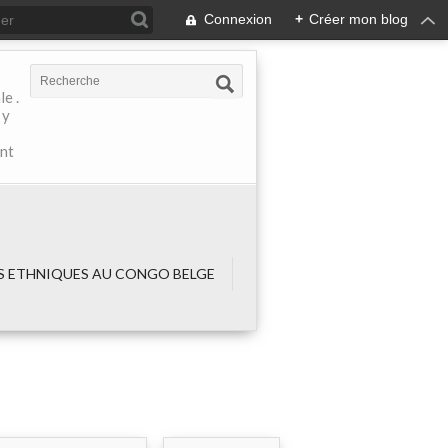
Connexion
+
Créer mon blog
e .
 y
ant
 ETHNIQUES AU CONGO BELGE