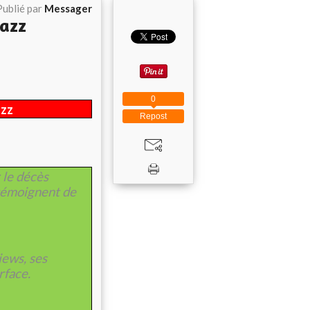
Publié par
Messager
Jazz
0
azz
Repost
 le décès
témoignent de
iews, ses
rface.