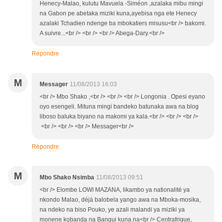
Henecy-Malao, kulutu Mavuela -Siméon ,azalaka mibu mingi
na Gabon pe abetaka miziki kuna,ayebisa nga ete Henecy
azalaki Tchadien ndenge ba mbokatiers misusu<br /> bakomi.
A suivre...<br /> <br /> <br /> Abega-Dary.<br />
Répondre
M
Messager
11/08/2013 16:03
<br /> Mbo Shako ,<br /> <br /> <br /> Longonia . Opesi eyano
oyo esengeli. Mituna mingi bandeko batunaka awa na blog
liboso baluka biyano na makomi ya kala.<br /> <br /> <br />
<br /> <br /> <br /> Messager<br />
Répondre
M
Mbo Shako Nsimba
11/08/2013 09:51
<br /> Elombe LOWI MAZANA, likambo ya nationalité ya
nkondo Malao, déjà balobela yango awa na Mboka-mosika,
na ndeko na biso Pouko, ye azali malandi ya miziki ya
monene kobanda na Bangui kuna na<br /> Centrafrique,