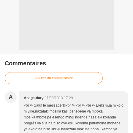
Commentaires
Ajouter un commentaire
A
Abega-dary
11/08/2013 17:29
<br /> Salut le messager!!!<br /> <br /> <br /> Eleki mua mikolo
miyike,nazalaki mosika kasi penepene ya mboka
mosika,mbote pe esengo mingi ndenge nazalaki kolanda
progrès ya site na biso oyo esili kokoma patrimoine monene
ya ekolo na biso.<br /> nakozala mokuse pona likambo ya