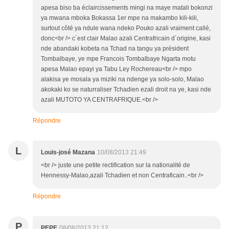
apesa biso ba éclaircissements mingi na maye matali bokonzi
ya mwana mboka Bokassa 1er mpe na makambo kili-kili,
surtout côté ya ndule wana ndeko Pouko azali vraiment callé,
donc<br /> c´est clair Malao azali Centrafricain d´origine, kasi
nde abandaki kobeta na Tchad na tangu ya président
Tombalbaye, ye mpe Francois Tombalbaye Ngarta motu
apesa Malao epayi ya Tabu Ley Rochereau<br /> mpo
alakisa ye mosala ya miziki na ndenge ya solo-solo, Malao
akokaki ko se naturraliser Tchadien ezali droit na ye, kasi nde
azali MUTOTO YA CENTRAFRIQUE.<br />
Répondre
L
Louis-josé Mazana
10/08/2013 21:49
<br /> juste une petite rectification sur la nationalité de
Hennessy-Malao,azali Tchadien et non Centraficain..<br />
Répondre
P
PEPE
08/08/2013 21:12