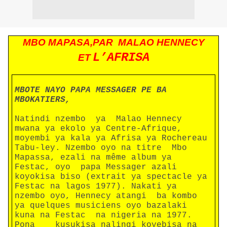
MBO MAPASA,PAR
MALAO HENNECY
L’AFRISA
ET
MBOTE NAYO PAPA MESSAGER PE BA
MBOKATIERS,
Natindi nzembo ya Malao Hennecy
mwana ya ekolo ya Centre-Afrique,
moyembi ya kala ya Afrisa ya Rochereau
Tabu-ley. Nzembo oyo na titre Mbo
Mapassa, ezali na même album ya
Festac, oyo papa Messager azali
koyokisa biso (extrait ya spectacle ya
Festac na lagos 1977). Nakati ya
nzembo oyo, Hennecy atangi ba kombo
ya quelques musiciens oyo bazalaki
kuna na Festac na nigeria na 1977.
Pona kusukisa nalingi koyebisa na