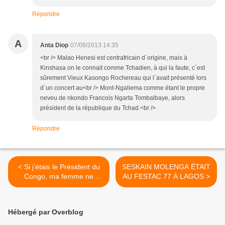
Répondre
A
Anta Diop
07/08/2013 14:35
<br /> Malao Henesi est centrafricain d´origine, mais à
Kinshasa on le connait comme Tchadien, à qui la faute, c´est
sûrement Vieux Kasongo Rochereau qui l´avait présenté lors
d´un concert au<br /> Mont-Ngaliema comme étant le propre
neveu de nkondo Francois Ngarta Tombalbaye, alors
président de la république du Tchad.<br />
Répondre
< Si j’étais le Président du
SESKAIN MOLENGA ÉTAIT
Congo, ma femme ne
AU FESTAC 77 À LAGOS >
porterait que des pagnes
Hébergé par Overblog