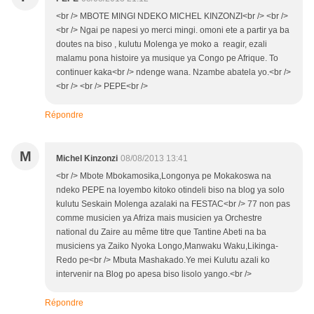
<br /> MBOTE MINGI NDEKO MICHEL KINZONZI<br /> <br />
<br /> Ngai pe napesi yo merci mingi. omoni ete a partir ya ba
doutes na biso , kulutu Molenga ye moko a reagir, ezali
malamu pona histoire ya musique ya Congo pe Afrique. To
continuer kaka<br /> ndenge wana. Nzambe abatela yo.<br />
<br /> <br /> PEPE<br />
Répondre
M
Michel Kinzonzi
08/08/2013 13:41
<br /> Mbote Mbokamosika,Longonya pe Mokakoswa na
ndeko PEPE na loyembo kitoko otindeli biso na blog ya solo
kulutu Seskain Molenga azalaki na FESTAC<br /> 77 non pas
comme musicien ya Afriza mais musicien ya Orchestre
national du Zaire au même titre que Tantine Abeti na ba
musiciens ya Zaiko Nyoka Longo,Manwaku Waku,Likinga-
Redo pe<br /> Mbuta Mashakado.Ye mei Kulutu azali ko
intervenir na Blog po apesa biso lisolo yango.<br />
Répondre