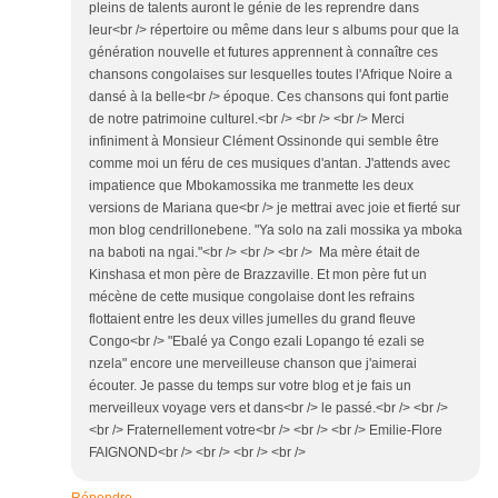
pleins de talents auront le génie de les reprendre dans
leur<br /> répertoire ou même dans leur s albums pour que la
génération nouvelle et futures apprennent à connaître ces
chansons congolaises sur lesquelles toutes l'Afrique Noire a
dansé à la belle<br /> époque. Ces chansons qui font partie
de notre patrimoine culturel.<br /> <br /> <br /> Merci
infiniment à Monsieur Clément Ossinonde qui semble être
comme moi un féru de ces musiques d'antan. J'attends avec
impatience que Mbokamossika me tranmette les deux
versions de Mariana que<br /> je mettrai avec joie et fierté sur
mon blog cendrillonebene. "Ya solo na zali mossika ya mboka
na baboti na ngai."<br /> <br /> <br /> Ma mère était de
Kinshasa et mon père de Brazzaville. Et mon père fut un
mécène de cette musique congolaise dont les refrains
flottaient entre les deux villes jumelles du grand fleuve
Congo<br /> "Ebalé ya Congo ezali Lopango té ezali se
nzela" encore une merveilleuse chanson que j'aimerai
écouter. Je passe du temps sur votre blog et je fais un
merveilleux voyage vers et dans<br /> le passé.<br /> <br />
<br /> Fraternellement votre<br /> <br /> <br /> Emilie-Flore
FAIGNOND<br /> <br /> <br /> <br />