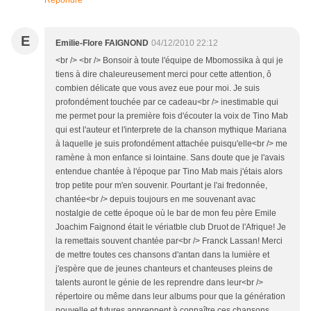
Répondre
E
Emilie-Flore FAIGNOND
04/12/2010 22:12
<br /> <br /> Bonsoir à toute l'équipe de Mbomossika à qui je
tiens à dire chaleureusement merci pour cette attention, ô
combien délicate que vous avez eue pour moi. Je suis
profondément touchée par ce cadeau<br /> inestimable qui
me permet pour la première fois d'écouter la voix de Tino Mab
qui est l'auteur et l'interprete de la chanson mythique Mariana
à laquelle je suis profondément attachée puisqu'elle<br /> me
ramène à mon enfance si lointaine. Sans doute que je l'avais
entendue chantée à l'époque par Tino Mab mais j'étais alors
trop petite pour m'en souvenir. Pourtant je l'ai fredonnée,
chantée<br /> depuis toujours en me souvenant avac
nostalgie de cette époque où le bar de mon feu père Emile
Joachim Faignond était le vériatble club Druot de l'Afrique! Je
la remettais souvent chantée par<br /> Franck Lassan! Merci
de mettre toutes ces chansons d'antan dans la lumière et
j'espère que de jeunes chanteurs et chanteuses pleins de
talents auront le génie de les reprendre dans leur<br />
répertoire ou même dans leur albums pour que la génération
nouvelle et futures apprennent à connaître ces chansons