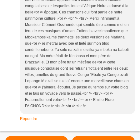
congolaises sur lesquelles toutes l'Afrique Noire a dansé à la
belle<br /> époque. Ces chansons qui font partie de notre
patrimoine culturel.<br /> <br /> <br /> Merci infiniment à
Monsieur Clément Ossinonde qui semble être comme moi un
féru de ces musiques d'antan. J'attends avec impatience que
Mbokamossika me tranmette les deux versions de Mariana
que<br /> je mettrai avec joie et fieté sur mon blog
cendrillonebene. Ya solo na zali mossika ya mboka na baboti
na ngai. Ma mère était de Kinshasa et mon père de
Brazzaville. Et mon père fut un mécène de<br /> cette
musique congolaise dont les refrains flottaient entre les deux
villes jumelles du grand fleuve Congo "Ebalé ya Congo ezali
Lopango té ezali se nzela" encore une merveilleuse chanson
que<br /> j'aimerai écouter. Je passe du temps sur votre blog
et je fais un voyage vers le passé.<br /> <br /> <br />
Fraternellement votre<br /> <br /> <br /> Emilie-Flore
FAIGNOND<br /> <br /> <br /> <br />
Répondre