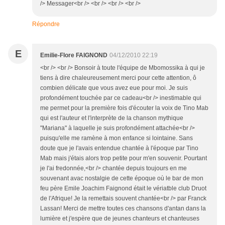
/> Messager<br /> <br /> <br /> <br />
Répondre
E
Emilie-Flore FAIGNOND
04/12/2010 22:19
<br /> <br /> Bonsoir à toute l'équipe de Mbomossika à qui je
tiens à dire chaleureusement merci pour cette attention, ô
combien délicate que vous avez eue pour moi. Je suis
profondément touchée par ce cadeau<br /> inestimable qui
me permet pour la première fois d'écouter la voix de Tino Mab
qui est l'auteur et l'interprète de la chanson mythique
"Mariana" à laquelle je suis profondément attachée<br />
puisqu'elle me ramène à mon enfance si lointaine. Sans
doute que je l'avais entendue chantée à l'époque par Tino
Mab mais j'étais alors trop petite pour m'en souvenir. Pourtant
je l'ai fredonnée,<br /> chantée depuis toujours en me
souvenant avac nostalgie de cette époque où le bar de mon
feu père Emile Joachim Faignond était le vériatble club Druot
de l'Afrique! Je la remettais souvent chantée<br /> par Franck
Lassan! Merci de mettre toutes ces chansons d'antan dans la
lumière et j'espère que de jeunes chanteurs et chanteuses