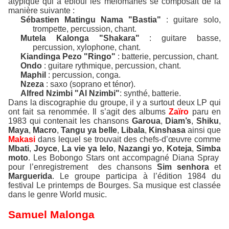
atypique qui a ébloui les mélomanes se composait de la
manière suivante :
Sébastien Matingu Nama "Bastia"
: guitare solo,
trompette, percussion, chant.
Mutela Kalonga "Shakara"
: guitare basse,
percussion, xylophone, chant.
Kiandinga Pezo "Ringo"
: batterie, percussion, chant.
Ondo
: guitare rythmique, percussion, chant.
Maphil
: percussion, conga.
Nzeza
: saxo (soprano et ténor).
Alfred Nzimbi "Al Nzimbi"
: synthé, batterie.
Dans la discographie du groupe, il y a surtout deux LP qui
ont fait sa renommée. Il s’agit des albums
Zaïro
paru en
1983 qui contenait les chansons
Garoua
,
Diam’s
,
Shiku
,
Maya
,
Macro
,
Tangu ya belle
,
Libala
,
Kinshasa
ainsi que
Makasi
dans lequel se trouvait des chefs-d’œuvre comme
Mbati
,
Joyce
,
La vie ya lelo
,
Nazangi
yo
,
Koteja
,
Simba
moto
. Les Bobongo Stars ont accompagné Diana Spray
pour l’enregistrement
des chansons
Sim senhora
et
Marguerida
. Le groupe participa à l’édition 1984 du
festival Le printemps de Bourges. Sa musique est classée
dans le genre World music.
Samuel Malonga