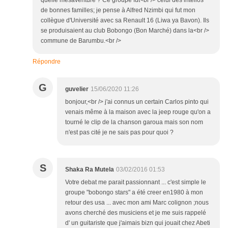
de bonnes familles; je pense à Alfred Nzimbi qui fut mon
collègue d'Université avec sa Renault 16 (Liwa ya Bavon). Ils
se produisaient au club Bobongo (Bon Marché) dans la<br />
commune de Barumbu.<br />
Répondre
G
guvelier
15/06/2020 11:26
bonjour,<br /> j'ai connus un certain Carlos pinto qui
venais même à la maison avec la jeep rouge qu'on a
tourné le clip de la chanson garoua mais son nom
n'est pas cité je ne sais pas pour quoi ?
S
Shaka Ra Mutela
03/02/2016 01:53
Votre debat me parait passionnant ... c'est simple le
groupe "bobongo stars" a été creer en1980 à mon
retour des usa ... avec mon ami Marc colignon ;nous
avons cherché des musiciens et je me suis rappelé
d' un guitariste que j'aimais bizn qui jouait chez Abeti