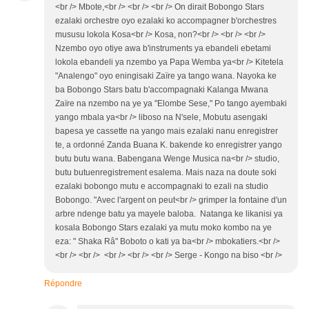
<br /> Mbote,<br /> <br /> <br /> On dirait Bobongo Stars
ezalaki orchestre oyo ezalaki ko accompagner b'orchestres
mususu lokola Kosa<br /> Kosa, non?<br /> <br /> <br />
Nzembo oyo otiye awa b'instruments ya ebandeli ebetami
lokola ebandeli ya nzembo ya Papa Wemba ya<br /> Kitetela
"Analengo" oyo eningisaki Zaïre ya tango wana. Nayoka ke
ba Bobongo Stars batu b'accompagnaki Kalanga Mwana
Zaïre na nzembo na ye ya "Elombe Sese," Po tango ayembaki
yango mbala ya<br /> liboso na N'sele, Mobutu asengaki
bapesa ye cassette na yango mais ezalaki nanu enregistrer
te, a ordonné Zanda Buana K. bakende ko enregistrer yango
butu butu wana. Babengana Wenge Musica na<br /> studio,
butu butuenregistrement esalema. Mais naza na doute soki
ezalaki bobongo mutu e accompagnaki to ezali na studio
Bobongo. "Avec l'argent on peut<br /> grimper la fontaine d'un
arbre ndenge batu ya mayele baloba. Natanga ke likanisi ya
kosala Bobongo Stars ezalaki ya mutu moko kombo na ye
eza: " Shaka Râ" Boboto o kati ya ba<br /> mbokatiers.<br />
<br /> <br /> <br /> <br /> <br /> Serge - Kongo na biso <br />
Répondre