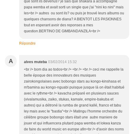
que sont ils devenus? je sais que shakara a accompagné
papa wemba et avait sorti un single que j'ai "nini ko nini" mais
les<br /> autres ou sont ils? ou puis je trouvé leurs albums ou
quelques chansons de diana? A BIENTOT LES PASIONNES
tout en esperant avoir des reponses a mes
question.BERTINO DE GIMBANDANZILA<br />
Répondre
A
alves muteba
03/02/2014 15:32
<br /> bom dia ao todos<br /> <br /> <br /> ceci me rappelle la
belle époque des innovateurs des musiques
zairokongolaises avec bobongo stars au kongo-kinshasa et
m'bamina au kongo-nguabi puisque jusque là on était habitué
avec le rythme<br /> kavacha préparé en plusieurs sauces
(vivalamusika, zaiko, stukas, kamale, empire-bakuba et
autres) qui a détroné la rumba de grand kallé, franco et tabu
ley mais avec le "bastia"<br /> Matingu l'homme orchestre du
célèbre groupe bobongo stars était une autre maniere de
jouer et qui influencera plutard papa wemba et lokwa kanza
de faire du world music en europe afin<br /> d'avoir des noms