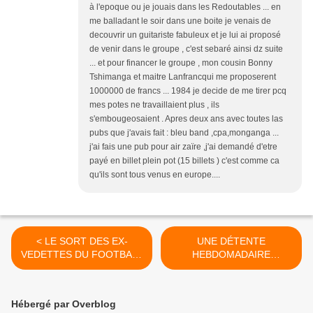
à l'epoque ou je jouais dans les Redoutables ... en
me balladant le soir dans une boite je venais de
decouvrir un guitariste fabuleux et je lui ai proposé
de venir dans le groupe , c'est sebaré ainsi dz suite
... et pour financer le groupe , mon cousin Bonny
Tshimanga et maitre Lanfrancqui me proposerent
1000000 de francs ... 1984 je decide de me tirer pcq
mes potes ne travaillaient plus , ils
s'embougeosaient . Apres deux ans avec toutes las
pubs que j'avais fait : bleu band ,cpa,monganga ...
j'ai fais une pub pour air zaïre ,j'ai demandé d'etre
payé en billet plein pot (15 billets ) c'est comme ca
qu'ils sont tous venus en europe....
< LE SORT DES EX-
UNE DÉTENTE
VEDETTES DU FOOTBALL
HEBDOMADAIRE
CONGOLAIS.
PROPOSÉE PAR PEDRO >
Hébergé par Overblog