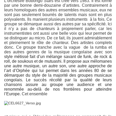
L’orchestre Bobongo Stars est créé vers 1983. Il est formé
par une bonne demi-douzaine d’artistes. Contrairement à
leurs homologues des autres ensembles musicaux, eux ne
sont pas seulement bourrés de talents mais sont en plus
polyvalents. Ils manient plusieurs instruments
à la fois. Ce
groupe se démarque aussi des autres par sa spécificité. Ici
il n’y a pas de chanteurs à proprement parler, car les
instrumentistes ont aussi une belle voix qui leur permet de
se distinguer au micro. De ce fait, ils jouent admirablement
et pleinement le rôle de chanteur. Des artistes complets
donc. Ce groupe tranche avec la vague
de la rumba et
des autres genres de la musique congolaise avec son
style métissé fait d’un mélange savant de funk, de rock &
roll, de soukous et de mutuashi. Il propose aux mélomanes
une autre musique, un autre son, une autre approche de
l’art d’Orphée qui lui permet dans les années 80 de se
démarquer du style de la majorité des groupes musicaux
congolais. Le succès récolté par la qualité de leurs
chansons assure au groupe une audience et une
renommée au-delà de nos frontières pour atteindre
l’Europe.
Cet ensemble