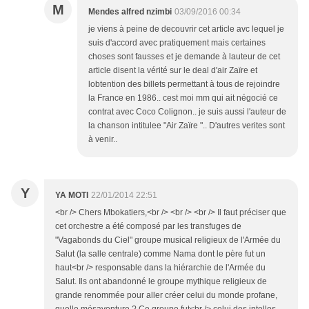
M
Mendes alfred nzimbi
03/09/2016 00:34
je viens à peine de decouvrir cet article avc lequel je
suis d'accord avec pratiquement mais certaines
choses sont fausses et je demande à lauteur de cet
article disent la vérité sur le deal d'air Zaïre et
lobtention des billets permettant à tous de rejoindre
la France en 1986.. cest moi mm qui ait négocié ce
contrat avec Coco Colignon.. je suis aussi l'auteur de
la chanson intitulee "Air Zaïre ".. D'autres verites sont
à venir..
Y
YA MOTI
22/01/2014 22:51
<br /> Chers Mbokatiers,<br /> <br /> <br /> Il faut préciser que
cet orchestre a été composé par les transfuges de
"Vagabonds du Ciel" groupe musical religieux de l'Armée du
Salut (la salle centrale) comme Nama dont le père fut un
haut<br /> responsable dans la hiérarchie de l'Armée du
Salut. Ils ont abandonné le groupe mythique religieux de
grande renommée pour aller créer celui du monde profane,
quelle mésaventure ? Ce groupe fut<br /> celui des intellos