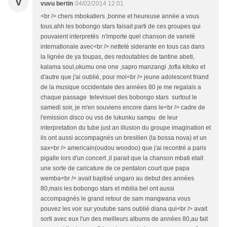
V
vuvu bertin
04/02/2014 12:01
<br /> chers mbokatiers ,bonne et heureuse année a vous
tous.ahh les bobongo stars faisait parti de ces groupes qui
pouvaient interpretés n'importe quel chanson de varieté
internationale avec<br /> netteté siderante en tous cas dans
la lignée de ya toupas, des redoutables de tantine abeti,
kalama soul,okumu one one ,sapro manzangi ,tofla kitoko et
d'autre que j'ai oublié, pour moi<br /> jeune adolescent friand
de la musique occidentale des années 80 je me regalais a
chaque passage televisuel des bobongo stars surtout le
samedi soir, je m'en souviens encore dans le<br /> cadre de
l'emission disco ou vss de lukunku sampu de leur
interpretation du tube just an illusion du groupe imagination et
ils ont aussi accompagnés un bresilien (la bossa nova) et un
sax<br /> americain(oudou woodoo) que j'ai recontré a paris
pigalle lors d'un concert ,il parait que la chanson mbati etait
une sorte de caricature de ce pentalon court que papa
wemba<br /> avait baptisé ungaro au debut des années
80,mais les bobongo stars et mbilia bel ont aussi
accompagnés le grand retour de sam mangwana vous
pouvez les voir sur youtube sans oublié diana qui<br /> avait
sorti avec eux l'un des meilleurs albums de années 80,au fait