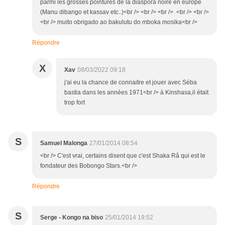
parmi les grosses pointures de la diaspora noire en europe
(Manu dibango et kassav etc..)<br /> <br /> <br /> <br /> <br />
<br /> muito obrigado ao bakulutu do mboka mosika<br />
Répondre
X
Xav
08/03/2022 09:18
j'ai eu la chance de connaitre et jouer avec Séba
bastia dans les années 1971<br /> à Kinshasa,il était
trop fort
S
Samuel Malonga
27/01/2014 08:54
<br /> C'est vrai, certains disent que c'est Shaka Râ qui est le
fondateur des Bobongo Stars.<br />
Répondre
S
Serge - Kongo na biso
25/01/2014 19:52