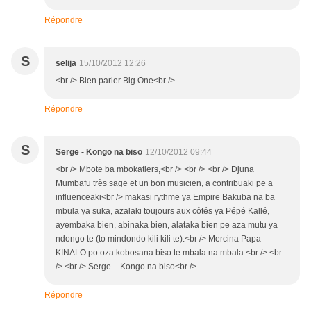
Répondre
S
selija
15/10/2012 12:26
<br /> Bien parler Big One<br />
Répondre
S
Serge - Kongo na biso
12/10/2012 09:44
<br /> Mbote ba mbokatiers,<br /> <br /> <br /> Djuna
Mumbafu très sage et un bon musicien, a contribuaki pe a
influenceaki<br /> makasi rythme ya Empire Bakuba na ba
mbula ya suka, azalaki toujours aux côtés ya Pépé Kallé,
ayembaka bien, abinaka bien, alataka bien pe aza mutu ya
ndongo te (to mindondo kili kili te).<br /> Mercina Papa
KINALO po oza kobosana biso te mbala na mbala.<br /> <br
/> <br /> Serge – Kongo na biso<br />
Répondre