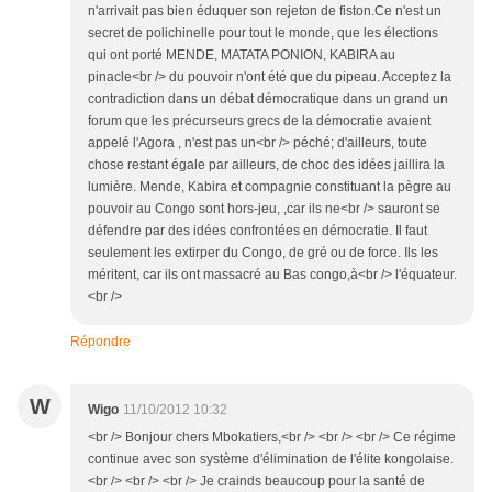
n'arrivait pas bien éduquer son rejeton de fiston.Ce n'est un
secret de polichinelle pour tout le monde, que les élections
qui ont porté MENDE, MATATA PONION, KABIRA au
pinacle<br /> du pouvoir n'ont été que du pipeau. Acceptez la
contradiction dans un débat démocratique dans un grand un
forum que les précurseurs grecs de la démocratie avaient
appelé l'Agora , n'est pas un<br /> péché; d'ailleurs, toute
chose restant égale par ailleurs, de choc des idées jaillira la
lumière. Mende, Kabira et compagnie constituant la pègre au
pouvoir au Congo sont hors-jeu, ,car ils ne<br /> sauront se
défendre par des idées confrontées en démocratie. Il faut
seulement les extirper du Congo, de gré ou de force. Ils les
méritent, car ils ont massacré au Bas congo,à<br /> l'équateur.
<br />
Répondre
W
Wigo
11/10/2012 10:32
<br /> Bonjour chers Mbokatiers,<br /> <br /> <br /> Ce régime
continue avec son système d'élimination de l'élite kongolaise.
<br /> <br /> <br /> Je crainds beaucoup pour la santé de