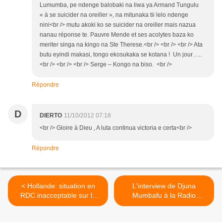
Lumumba, pe ndenge balobaki na liwa ya Armand Tungulu
« à se suicider na oreiller », na mitunaka tii lelo ndenge
nini<br /> mutu akoki ko se suicider na oreiller mais nazua
nanau réponse te. Pauvre Mende et ses acolytes baza ko
meriter singa na kingo na Ste Therese.<br /> <br /> <br /> Ata
butu eyindi makasi, tongo ekosukaka se kotana ! Un jour…..
<br /> <br /> <br /> Serge – Kongo na biso. <br />
Répondre
D
DIERTO
11/10/2012 07:18
<br /> Gloire à Dieu , A luta continua victoria e certa<br />
Répondre
< Hollande: situation en
L'interview de Djuna
RDC inacceptable sur le
Mumbafu à la Radio
plan de la démocratie
Nationale Angolaise >