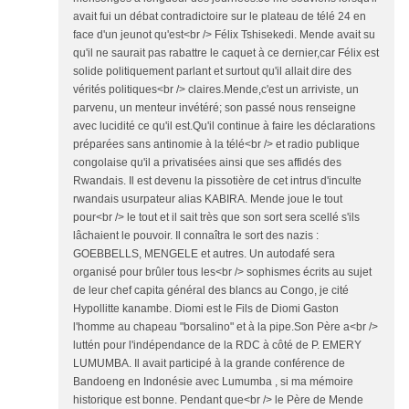
avait fui un débat contradictoire sur le plateau de télé 24 en
face d'un jeunot qu'est<br /> Félix Tshisekedi. Mende avait su
qu'il ne saurait pas rabattre le caquet à ce dernier,car Félix est
solide politiquement parlant et surtout qu'il allait dire des
vérités politiques<br /> claires.Mende,c'est un arriviste, un
parvenu, un menteur invétéré; son passé nous renseigne
avec lucidité ce qu'il est.Qu'il continue à faire les déclarations
préparées sans antinomie à la télé<br /> et radio publique
congolaise qu'il a privatisées ainsi que ses affidés des
Rwandais. Il est devenu la pissotière de cet intrus d'inculte
rwandais usurpateur alias KABIRA. Mende joue le tout
pour<br /> le tout et il sait très que son sort sera scellé s'ils
lâchaient le pouvoir. Il connaîtra le sort des nazis :
GOEBBELLS, MENGELE et autres. Un autodafé sera
organisé pour brûler tous les<br /> sophismes écrits au sujet
de leur chef capita général des blancs au Congo, je cité
Hypollitte kanambe. Diomi est le Fils de Diomi Gaston
l'homme au chapeau "borsalino" et à la pipe.Son Père a<br />
luttén pour l'indépendance de la RDC à côté de P. EMERY
LUMUMBA. Il avait participé à la grande conférence de
Bandoeng en Indonésie avec Lumumba , si ma mémoire
historique est bonne. Pendant que<br /> le Père de Mende