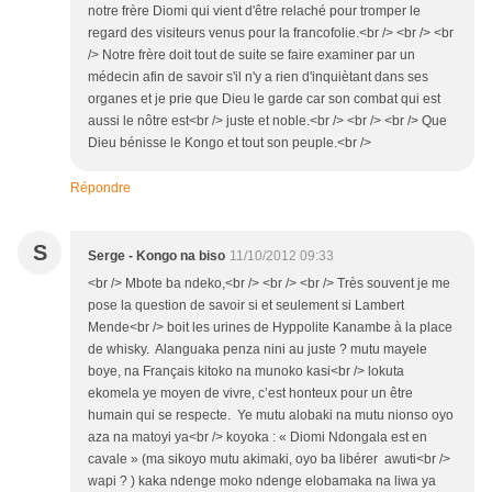
notre frère Diomi qui vient d'être relaché pour tromper le
regard des visiteurs venus pour la francofolie.<br /> <br /> <br
/> Notre frère doit tout de suite se faire examiner par un
médecin afin de savoir s'il n'y a rien d'inquiètant dans ses
organes et je prie que Dieu le garde car son combat qui est
aussi le nôtre est<br /> juste et noble.<br /> <br /> <br /> Que
Dieu bénisse le Kongo et tout son peuple.<br />
Répondre
S
Serge - Kongo na biso
11/10/2012 09:33
<br /> Mbote ba ndeko,<br /> <br /> <br /> Très souvent je me
pose la question de savoir si et seulement si Lambert
Mende<br /> boit les urines de Hyppolite Kanambe à la place
de whisky. Alanguaka penza nini au juste ? mutu mayele
boye, na Français kitoko na munoko kasi<br /> lokuta
ekomela ye moyen de vivre, c’est honteux pour un être
humain qui se respecte. Ye mutu alobaki na mutu nionso oyo
aza na matoyi ya<br /> koyoka : « Diomi Ndongala est en
cavale » (ma sikoyo mutu akimaki, oyo ba libérer awuti<br />
wapi ? ) kaka ndenge moko ndenge elobamaka na liwa ya