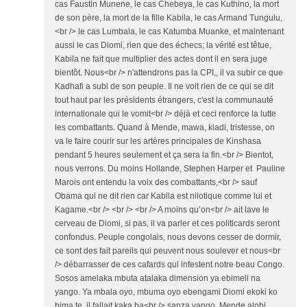
cas Faustin Munene, le cas Chebeya, le cas Kuthino, la mort
de son père, la mort de la fille Kabila, le cas Armand Tungulu,
<br /> le cas Lumbala, le cas Katumba Muanke, et maintenant
aussi le cas Diomi, rien que des échecs; la vérité est têtue,
Kabila ne fait que multiplier des actes dont il en sera juge
bientôt. Nous<br /> n'attendrons pas la CPI,, il va subir ce que
Kadhafi a subi de son peuple. Il ne voit rien de ce qui se dit
tout haut par les présidents étrangers, c'est la communauté
internationale qui le vomit<br /> déjà et ceci renforce la lutte
les combattants. Quand à Mende, mawa, kiadi, tristesse, on
va le faire courir sur les artères principales de Kinshasa
pendant 5 heures seulement et ça sera la fin.<br /> Bientot,
nous verrons. Du moins Hollande, Stephen Harper et Pauline
Marois ont entendu la voix des combattants,<br /> sauf
Obama qui ne dit rien car Kabila est nilotique comme lui et
Kagame.<br /> <br /> <br /> A moins qu’on<br /> ait lave le
cerveau de Diomi, si pas, il va parler et ces politicards seront
confondus. Peuple congolais, nous devons cesser de dormir,
ce sont des fait pareils qui peuvent nous soulever et nous<br
/> débarrasser de ces cafards qui infestent notre beau Congo.
Sosos amelaka mbuta atalaka dimension ya ebimeli na
yango. Ya mbala oyo, mbuma oyo ebengami Diomi ekoki ko
bima te, il fallait kaka ba<br /> sanza yango. Mende alobi