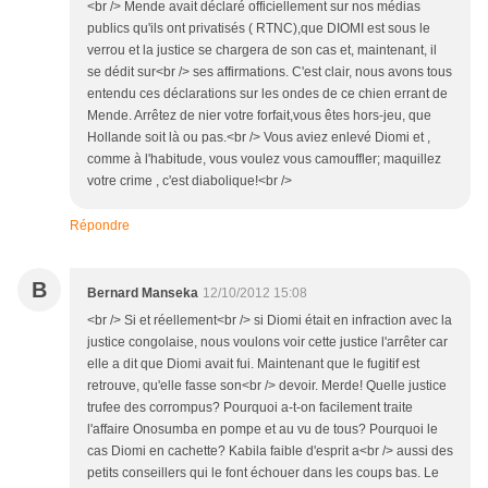
<br /> Mende avait déclaré officiellement sur nos médias
publics qu'ils ont privatisés ( RTNC),que DIOMI est sous le
verrou et la justice se chargera de son cas et, maintenant, il
se dédit sur<br /> ses affirmations. C'est clair, nous avons tous
entendu ces déclarations sur les ondes de ce chien errant de
Mende. Arrêtez de nier votre forfait,vous êtes hors-jeu, que
Hollande soit là ou pas.<br /> Vous aviez enlevé Diomi et ,
comme à l'habitude, vous voulez vous camouffler; maquillez
votre crime , c'est diabolique!<br />
Répondre
B
Bernard Manseka
12/10/2012 15:08
<br /> Si et réellement<br /> si Diomi était en infraction avec la
justice congolaise, nous voulons voir cette justice l'arrêter car
elle a dit que Diomi avait fui. Maintenant que le fugitif est
retrouve, qu'elle fasse son<br /> devoir. Merde! Quelle justice
trufee des corrompus? Pourquoi a-t-on facilement traite
l'affaire Onosumba en pompe et au vu de tous? Pourquoi le
cas Diomi en cachette? Kabila faible d'esprit a<br /> aussi des
petits conseillers qui le font échouer dans les coups bas. Le