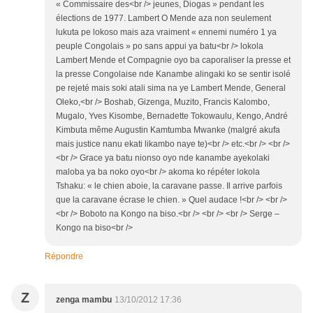
« Commissaire des<br /> jeunes, Diogas » pendant les
élections de 1977. Lambert O Mende aza non seulement
lukuta pe lokoso mais aza vraiment « ennemi numéro 1 ya
peuple Congolais » po sans appui ya batu<br /> lokola
Lambert Mende et Compagnie oyo ba caporaliser la presse et
la presse Congolaise nde Kanambe alingaki ko se sentir isolé
pe rejeté mais soki atali sima na ye Lambert Mende, General
Oleko,<br /> Boshab, Gizenga, Muzito, Francis Kalombo,
Mugalo, Yves Kisombe, Bernadette Tokowaulu, Kengo, André
Kimbuta même Augustin Kamtumba Mwanke (malgré akufa
mais justice nanu ekati likambo naye te)<br /> etc.<br /> <br />
<br /> Grace ya batu nionso oyo nde kanambe ayekolaki
maloba ya ba noko oyo<br /> akoma ko répéter lokola
Tshaku: « le chien aboie, la caravane passe. Il arrive parfois
que la caravane écrase le chien. » Quel audace !<br /> <br />
<br /> Boboto na Kongo na biso.<br /> <br /> <br /> Serge –
Kongo na biso<br />
Répondre
Z
zenga mambu
13/10/2012 17:36