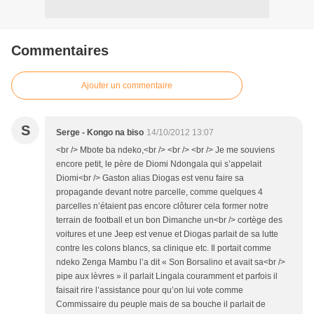
Commentaires
Ajouter un commentaire
S
Serge - Kongo na biso
14/10/2012 13:07
<br /> Mbote ba ndeko,<br /> <br /> <br /> Je me souviens
encore petit, le père de Diomi Ndongala qui s’appelait
Diomi<br /> Gaston alias Diogas est venu faire sa
propagande devant notre parcelle, comme quelques 4
parcelles n’étaient pas encore clôturer cela former notre
terrain de football et un bon Dimanche un<br /> cortège des
voitures et une Jeep est venue et Diogas parlait de sa lutte
contre les colons blancs, sa clinique etc. Il portait comme
ndeko Zenga Mambu l’a dit « Son Borsalino et avait sa<br />
pipe aux lèvres » il parlait Lingala couramment et parfois il
faisait rire l’assistance pour qu’on lui vote comme
Commissaire du peuple mais de sa bouche il parlait de