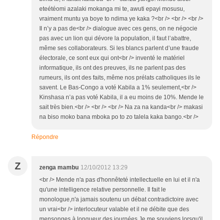
eteétéomi azalaki mokanga mi te, awuti epayi mosusu,
vraiment muntu ya boye to ndima ye kaka ?<br /> <br /> <br />
Il n’y a pas de<br /> dialogue avec ces gens, on ne négocie
pas avec un lion qui dévore la population, il faut l’abattre,
même ses collaborateurs. Si les blancs parlent d’une fraude
électorale, ce sont eux qui ont<br /> inventé le matériel
informatique, ils ont des preuves, ils ne parlent pas des
rumeurs, ils ont des faits, même nos prélats catholiques ils le
savent. Le Bas-Congo a voté Kabila a 1% seulement,<br />
Kinshasa n’a pas voté Kabila, il a eu moins de 10%. Mende le
sait très bien.<br /> <br /> <br /> Na za na kanda<br /> makasi
na biso moko bana mboka po to zo talela kaka bango.<br />
Répondre
Z
zenga mambu
12/10/2012 13:29
<br /> Mende n'a pas d'honnêteté intellectuelle en lui et il n'a
qu'une intelligence relative personnelle. Il fait le
monologue,n'a jamais soutenu un débat contradictoire avec
un vrai<br /> interlocuteur valable et il ne débite que des
mensonges à longueur des journées.Je me souviens lorsqu'il