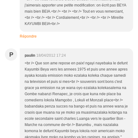
j'aimerais apporter une petite modification: on écrit pas BEYA
mais bien BEIA.<br /> <br /> <br /> Tout en vous remerciant,
<br /> <br /> <br /> Cordialement,<br /> <br /> <br /> Mireille
KAYUMBI BEIA<br />
Répondre
P
paulin
18/04/2012 17:24
<br /> Que son ame repose en paix! ngayi nayebaka le defunt
Kayumbi Beya vers les annees 1975 et puis une annee apres
ayaka kosala emission moko ezalaka koleka chaque samedi
na television et puis si mes<br /> souvenirs sont bons c'est
grace ya emission na ye wana oyo ezalaka kolekasalema na
Gombe nabanzi Renapec, je crois que kuna nde place ba
comediens lokola Mamgobo , Lokuli et Monzali place<br />
babandaka penza succes na bango et puis na annee wana je
craois que muana na ye moko ya muasimazalaka kotanga na
ecole secondaire saint charles Luanga vers le quartier Bon -
Marche na commune de<br /> Barumbu , mais nazalaka
komona le defunt Kayumbi beya lokola noir americain moko
akomaka livre moko na kombo ya les ranines na anglais "