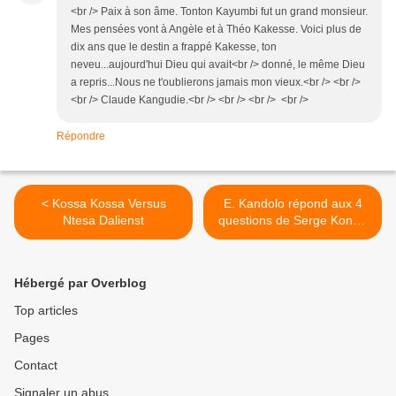
<br /> Paix à son âme. Tonton Kayumbi fut un grand monsieur.
Mes pensées vont à Angèle et à Théo Kakesse. Voici plus de
dix ans que le destin a frappé Kakesse, ton
neveu...aujourd'hui Dieu qui avait<br /> donné, le même Dieu
a repris...Nous ne t'oublierons jamais mon vieux.<br /> <br />
<br /> Claude Kangudie.<br /> <br /> <br /> <br />
Répondre
< Kossa Kossa Versus
E. Kandolo répond aux 4
Ntesa Dalienst
questions de Serge Kongo
na biso >
Hébergé par Overblog
Top articles
Pages
Contact
Signaler un abus