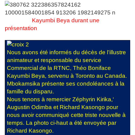
Kayumbi Beya durant une
présentation
Nous avons été informés du décès de l’illustre
animateur et responsable du service
Commercial de la RTNC, Théo Boniface
Kayumbi Beya, servenu à Toronto au Canada.
Mbokamsika présente ses condoléances à la
famille du disparu.
Nous tenons à remercier Zéphyrin Kirika,‘
Augustin Odimba et Richard Kasongo pour
nous avoir communiqué cette triste nouvelle à
temps. La photo ci-haut a été envoyée par
Richard Kasongo.