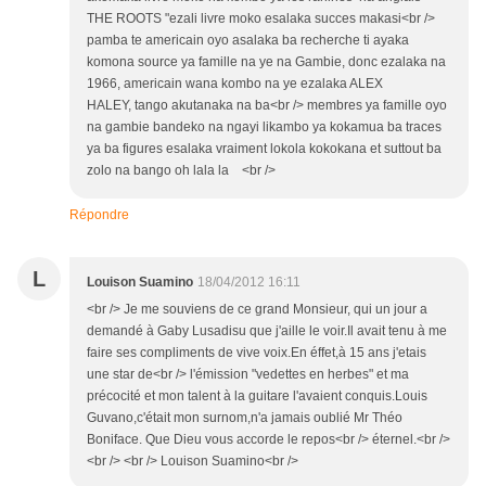
THE ROOTS "ezali livre moko esalaka succes makasi<br />
pamba te americain oyo asalaka ba recherche ti ayaka
komona source ya famille na ye na Gambie, donc ezalaka na
1966, americain wana kombo na ye ezalaka ALEX
HALEY, tango akutanaka na ba<br /> membres ya famille oyo
na gambie bandeko na ngayi likambo ya kokamua ba traces
ya ba figures esalaka vraiment lokola kokokana et suttout ba
zolo na bango oh lala la <br />
Répondre
L
Louison Suamino
18/04/2012 16:11
<br /> Je me souviens de ce grand Monsieur, qui un jour a
demandé à Gaby Lusadisu que j'aille le voir.Il avait tenu à me
faire ses compliments de vive voix.En éffet,à 15 ans j'etais
une star de<br /> l'émission "vedettes en herbes" et ma
précocité et mon talent à la guitare l'avaient conquis.Louis
Guvano,c'était mon surnom,n'a jamais oublié Mr Théo
Boniface. Que Dieu vous accorde le repos<br /> éternel.<br />
<br /> <br /> Louison Suamino<br />