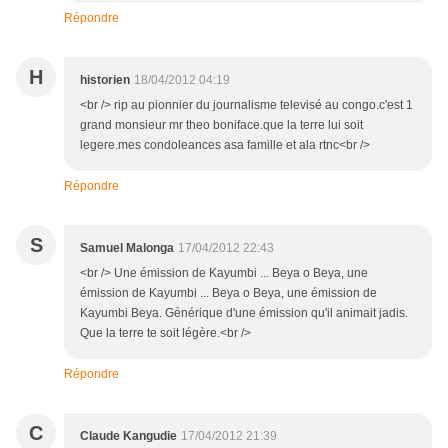
Répondre
H
historien
18/04/2012 04:19
<br /> rip au pionnier du journalisme televisé au congo.c'est 1
grand monsieur mr theo boniface.que la terre lui soit
legere.mes condoleances asa famille et ala rtnc<br />
Répondre
S
Samuel Malonga
17/04/2012 22:43
<br /> Une émission de Kayumbi ... Beya o Beya, une
émission de Kayumbi ... Beya o Beya, une émission de
Kayumbi Beya. Générique d'une émission qu'il animait jadis.
Que la terre te soit légère.<br />
Répondre
C
Claude Kangudie
17/04/2012 21:39