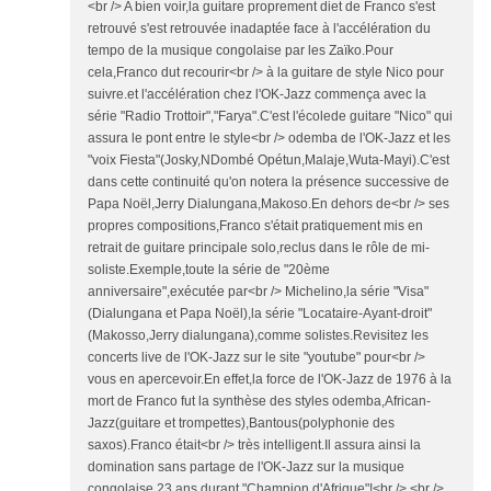
<br /> A bien voir,la guitare proprement diet de Franco s'est
retrouvé s'est retrouvée inadaptée face à l'accélération du
tempo de la musique congolaise par les Zaïko.Pour
cela,Franco dut recourir<br /> à la guitare de style Nico pour
suivre.et l'accélération chez l'OK-Jazz commença avec la
série "Radio Trottoir","Farya".C'est l'écolede guitare "Nico" qui
assura le pont entre le style<br /> odemba de l'OK-Jazz et les
"voix Fiesta"(Josky,NDombé Opétun,Malaje,Wuta-Mayi).C'est
dans cette continuité qu'on notera la présence successive de
Papa Noël,Jerry Dialungana,Makoso.En dehors de<br /> ses
propres compositions,Franco s'était pratiquement mis en
retrait de guitare principale solo,reclus dans le rôle de mi-
soliste.Exemple,toute la série de "20ème
anniversaire",exécutée par<br /> Michelino,la série "Visa"
(Dialungana et Papa Noël),la série "Locataire-Ayant-droit"
(Makosso,Jerry dialungana),comme solistes.Revisitez les
concerts live de l'OK-Jazz sur le site "youtube" pour<br />
vous en apercevoir.En effet,la force de l'OK-Jazz de 1976 à la
mort de Franco fut la synthèse des styles odemba,African-
Jazz(guitare et trompettes),Bantous(polyphonie des
saxos).Franco était<br /> très intelligent.Il assura ainsi la
domination sans partage de l'OK-Jazz sur la musique
congolaise,23 ans durant."Champion d'Afrique"!<br /> <br />