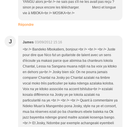
YANGU alors je<br /> ne sais pas s'il ne les avait pas reçu ?
sinon je peux encore les télécharger. Merci et longue
vie à MBOKA<br /> MOSIKA<br />
Répondre
J
James
03/09/2012 15:16
<br /> Bandeko Mbokatiers, bonjour.<br /> <br /> <br /> Juste
pour dire que Nico fut un guitariste de talent avec un sens
d'écoute ya makasi parce que abimisa ba chanteurs lokola
Chantal, Lessa na Sangana muana ndjili na ba voix ya kitoko
en dehors ya<br /> Josky bien sûr. On ne pourra jamais
comparer Chantal na Josky po Chantal azalaki na timbre
vocal moko très particulier pe kaka ndenga azalaka koloba.
Voix na ye kitoko associée na accent tshiluba<br /> ezalaki
kosala différence na Josky ye pe lokola azalaki na
particularité na ye.<br /> <br /> <br /> Quant à commentaire ya
Ndeko Muan'a Mangembo pona Josky, style na ye et consort,
mua ba réserves ezali po ba chanteurs ebele baleka na Ok
jazz bayemba ndenge grand maitre azalaki kosenga bango.
<br /> Et Josky, Ndombe par exemple achangeaki eyembeli