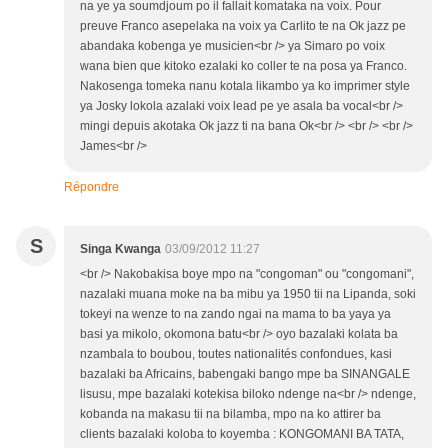
na ye ya soumdjoum po il fallait komataka na voix. Pour
preuve Franco asepelaka na voix ya Carlito te na Ok jazz pe
abandaka kobenga ye musicien<br /> ya Simaro po voix
wana bien que kitoko ezalaki ko coller te na posa ya Franco.
Nakosenga tomeka nanu kotala likambo ya ko imprimer style
ya Josky lokola azalaki voix lead pe ye asala ba vocal<br />
mingi depuis akotaka Ok jazz ti na bana Ok<br /> <br /> <br />
James<br />
Répondre
S
Singa Kwanga
03/09/2012 11:27
<br /> Nakobakisa boye mpo na "congoman" ou "congomani",
nazalaki muana moke na ba mibu ya 1950 tii na Lipanda, soki
tokeyi na wenze to na zando ngai na mama to ba yaya ya
basi ya mikolo, okomona batu<br /> oyo bazalaki kolata ba
nzambala to boubou, toutes nationalités confondues, kasi
bazalaki ba Africains, babengaki bango mpe ba SINANGALE
lisusu, mpe bazalaki kotekisa biloko ndenge na<br /> ndenge,
kobanda na makasu tii na bilamba, mpo na ko attirer ba
clients bazalaki koloba to koyemba : KONGOMANI BA TATA,