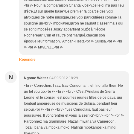
<br /> Pour la comparaison Chantal-Josky,celle-ci n'a pas lieu
d'être.Et sur quelle base?Le premier fait partie des voix
atypiques de notre musique,ces voix particulières comme l'a
souligné un<br /> mbokatier,qu'on ne saurait classer mais qui
se sont imposées.Josky appartient plutôt à "l'école
Rochereau".L'un et l'autre ont marqué,chacun son
époque,leur formation,l'African-Fiesta<br /> Sukisa.<br /> <br
/> <br /> MWENZE<br />
Répondre
N
Ngome Walter
04/09/2012 18:29
<br /> Correction. I say, Isay Congoman, eh! no falla them He
go lef you go.<br /> <br /> <br /> C'est l'Anglais de Sierra
Leone, et le conseil est pour les jeunes filles de ce pays, qui
lombait amoureuse de musiciens de Sukisa, pendant leur
sejour.<br /> <br /> <br /> "Les Congolais, faut pas leur
poursuivre. Il vont rentrer et vous laisser ici"<br /> <br /> <br />
Pardonnez ma grammaire. Nazali mwana ya Cameroon.
Tozali bana ya mboka moko. Nalingi mbokamosika mingi.
Bye<br />