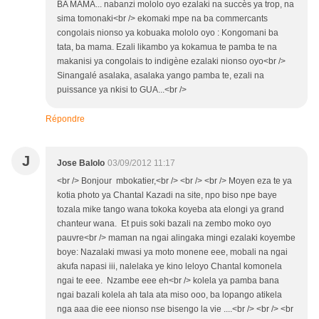
BA MAMA... nabanzi mololo oyo ezalaki na succès ya trop, na
sima tomonaki<br /> ekomaki mpe na ba commercants
congolais nionso ya kobuaka mololo oyo : Kongomani ba
tata, ba mama. Ezali likambo ya kokamua te pamba te na
makanisi ya congolais to indigène ezalaki nionso oyo<br />
Sinangalé asalaka, asalaka yango pamba te, ezali na
puissance ya nkisi to GUA...<br />
Répondre
J
Jose Balolo
03/09/2012 11:17
<br /> Bonjour mbokatier,<br /> <br /> <br /> Moyen eza te ya
kotia photo ya Chantal Kazadi na site, npo biso npe baye
tozala mike tango wana tokoka koyeba ata elongi ya grand
chanteur wana. Et puis soki bazali na zembo moko oyo
pauvre<br /> maman na ngai alingaka mingi ezalaki koyembe
boye: Nazalaki mwasi ya moto monene eee, mobali na ngai
akufa napasi iii, nalelaka ye kino leloyo Chantal komonela
ngai te eee. Nzambe eee eh<br /> kolela ya pamba bana
ngai bazali kolela ah tala ata miso ooo, ba lopango atikela
nga aaa die eee nionso nse bisengo la vie ....<br /> <br /> <br