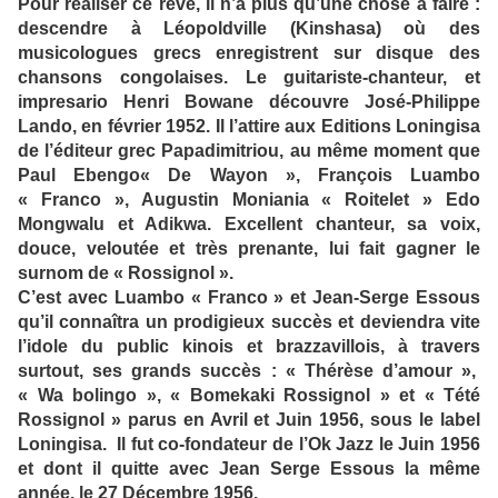
Pour réaliser ce rêve, il n’a plus qu’une chose à faire :
descendre à Léopoldville (Kinshasa) où des
musicologues grecs enregistrent sur disque des
chansons congolaises. Le guitariste-chanteur,
et
impresario Henri Bowane
dé
couvre José-Philippe
Lando
, en février 1952. Il l’attire aux Editions Loningisa
de l’éditeur grec
Papadimitriou
,
au même moment que
Paul Ebengo« De Wayon », François Luambo
« Franco », Augustin Moniania
« Roitelet » Edo
Mongwalu et Adikwa
. Excellent chanteur, sa voix,
douce, veloutée et très prenante, lui fait gagner le
surnom de « Rossignol ».
C’est avec Luambo
« Franco » et Jean-Serge Essous
qu’il connaîtra un prodigieux succès et deviendra vite
l’idole du public kinois et brazzavillois, à travers
surtout, ses grands succès : « Thérèse d’amour »,
« Wa bolingo », « Bomekaki Rossignol » et « Tété
Rossignol » parus en Avril et Juin
1956, sous le label
Loningisa.
Il fut co-fondateur de l’Ok Jazz le Juin 1956
et dont il quitte avec Jean Serge Essous la même
année, le 27 Décembre 1956.