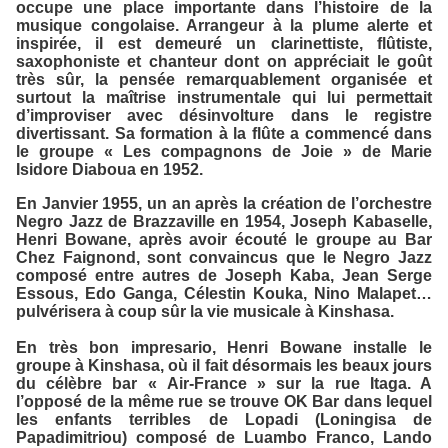
occupe une place importante dans l’histoire de la
musique congolaise. Arrangeur à la plume alerte et
inspirée, il est demeuré un clarinettiste, flûtiste,
saxophoniste et chanteur dont on appréciait le goût
très sûr, la pensée remarquablement organisée et
surtout la maîtrise instrumentale qui lui permettait
d’improviser avec désinvolture dans le registre
divertissant. Sa formation à la flûte a commencé dans
le groupe « Les compagnons de Joie » de Marie
Isidore Diaboua en 1952.
En Janvier 1955, un an après la création de l’orchestre
Negro Jazz de Brazzaville en 1954, Joseph Kabaselle,
Henri Bowane, après avoir écouté le groupe au Bar
Chez Faignond, sont convaincus que le Negro Jazz
composé entre autres de Joseph Kaba, Jean Serge
Essous, Edo Ganga, Célestin Kouka, Nino Malapet…
pulvérisera à coup sûr la vie musicale à Kinshasa.
En très bon impresario, Henri Bowane installe le
groupe à Kinshasa, où il fait désormais les beaux jours
du célèbre bar « Air-France » sur la rue Itaga. A
l’opposé de la même rue se trouve OK Bar dans lequel
les enfants terribles de Lopadi (Loningisa de
Papadimitriou) composé de Luambo Franco, Lando