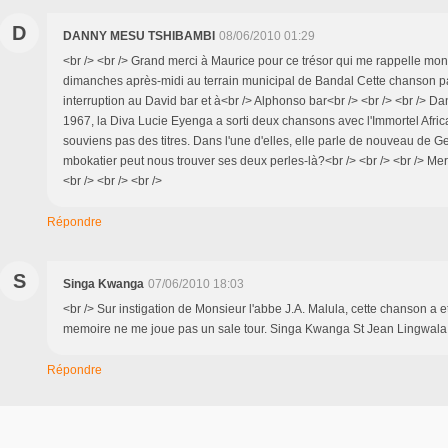
D
DANNY MESU TSHIBAMBI
08/06/2010 01:29
<br /> <br /> Grand merci à Maurice pour ce trésor qui me rappelle mon
dimanches après-midi au terrain municipal de Bandal Cette chanson p
interruption au David bar et à<br /> Alphonso bar<br /> <br /> <br /> D
1967, la Diva Lucie Eyenga a sorti deux chansons avec l'Immortel Afric
souviens pas des titres. Dans l'une d'elles, elle parle de nouveau de Ge
mbokatier peut nous trouver ses deux perles-là?<br /> <br /> <br /> Mer
<br /> <br /> <br />
Répondre
S
Singa Kwanga
07/06/2010 18:03
<br /> Sur instigation de Monsieur l'abbe J.A. Malula, cette chanson a 
memoire ne me joue pas un sale tour. Singa Kwanga St Jean Lingwala.<
Répondre