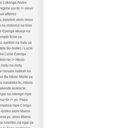
ko Lokonga Andre
regime ya<br /> vieux
ux affaires
 basololi alors vieux
a na mokonzi na biso
ma Eyenga akueyi na
mplir fiche ya
, ayebisi na batu ya
tete Bo-boliko / Lucie
ama Lucie Eyenga
lelo<br /> Nkolo
 motu na motu
 mosala natikali na
on Ba Nkolo Miziki ya
u nasalaka te, mbula
akende kolela te,
i ngai na ndenge mpe
na<br /> yo. Papa
 Kinsahsa mpe Congo-
o-boliko atuni Mama
apesa ye, alors Mama
 ba nzembo na ngai ya