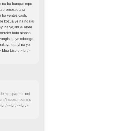
e na ba banque mpo
nga promesse aya
a ba ventes cash,
de kozua ye na ndaku
i na ye,<br /> alobi
mercier batu nionso
zongisela ye mbongo,
bakoya epayi na ye.
 /> Mua Lisolo. <br />
 de mes parents ont
our s'imposer comme
r /> <br /> <br />