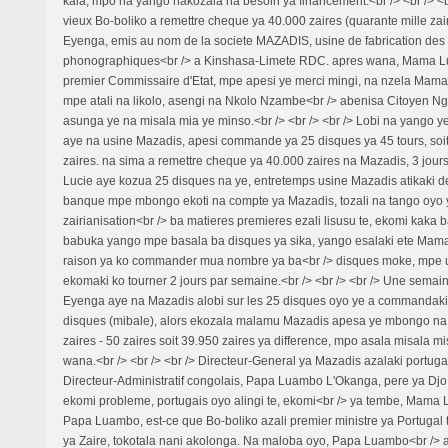
kala, mpo na yango nakozala na besoin ya financement.<br /> <br /> <
vieux Bo-boliko a remettre cheque ya 40.000 zaires (quarante mille za
Eyenga, emis au nom de la societe MAZADIS, usine de fabrication des
phonographiques<br /> a Kinshasa-Limete RDC. apres wana, Mama Lu
premier Commissaire d'Etat, mpe apesi ye merci mingi, na nzela Mam
mpe atali na likolo, asengi na Nkolo Nzambe<br /> abenisa Citoyen N
asunga ye na misala mia ye minso.<br /> <br /> <br /> Lobi na yango 
aye na usine Mazadis, apesi commande ya 25 disques ya 45 tours, soit 
zaires. na sima a remettre cheque ya 40.000 zaires na Mazadis, 3 jou
Lucie aye kozua 25 disques na ye, entretemps usine Mazadis atikaki 
banque mpe mbongo ekoti na compte ya Mazadis, tozali na tango oyo ya
zairianisation<br /> ba matieres premieres ezali lisusu te, ekomi kaka 
babuka yango mpe basala ba disques ya sika, yango esalaki ete Mam
raison ya ko commander mua nombre ya ba<br /> disques moke, mpe 
ekomaki ko tourner 2 jours par semaine.<br /> <br /> <br /> Une sema
Eyenga aye na Mazadis alobi sur les 25 disques oyo ye a commandaki,
disques (mibale), alors ekozala malamu Mazadis apesa ye mbongo na y
zaires - 50 zaires soit 39.950 zaires ya difference, mpo asala misala
wana.<br /> <br /> <br /> Directeur-General ya Mazadis azalaki portuga
Directeur-Administratif congolais, Papa Luambo L'Okanga, pere ya Djo 
ekomi probleme, portugais oyo alingi te, ekomi<br /> ya tembe, Mama 
Papa Luambo, est-ce que Bo-boliko azali premier ministre ya Portugal to
ya Zaire, tokotala nani akolonga. Na maloba oyo, Papa Luambo<br /> 