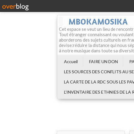
MBOKAMOSIKA
Cet espace se veut un lieu de rencontr
Tout étranger connaissant ou voulant f
aborderons des sujets culturels en fran
devise:réduire la distance qui nous sép
à notre musique dans toute sa diversi
Accueil
FAIRE UN DON
P
LES SOURCES DES CONFLITS AU S
LA CARTE DE LA RDC SOUS LES PA
L'INVENTAIRE DES ETHNIES DE LA 