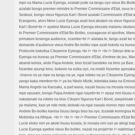
mpo na Mama Lucie Eyenga, ezalaki juste na tangu oyo vieux Bo-Boli
azalaki bongo premier ministre to Premier Commissaire d'Etat, sous le 
Seskoul, bongo vieux Ngunza Karl i Bond azalaki Commissaire d'Etat a
Erangeres, alors Mere Lucie Eyenga asali tout akutani na vieux Ngunza,
Karl i Bond<br /> ayebisi Mama Lucie Eyenga ekozala malamu okutan
to Premier Commissaire d'Etat Bo-Boliko, courageuse et sportive, Ma
primature kosenga audience, nzambe<br /> alalaka te, tangu azali ko re
demande d'audience vieux Andre Bo-boliko mpe azali kokota na bureau
Protocole bakotisa Citoyenne Eyenga.<br /> <br /> <br /> Sikoyo tete-a-
Eyenga na bureau ya Premier Commissaire d'Etat, d'entree de jeu, M
abandi kolola, alobi Papa Andele, biso tozali bandeko na bino ya Basi, 
Nzambe asungi bino, bokomi na esika oyo, na mokili Nzambe apesaka
chance na ye mpe na tangu na ye, ngai ndeko na yo Citoyenne Eyenga
yango kaka membre<br /> ya ba Nkolo Miziki, tobetaka kaka na Emissi
Mama Angebi na Kanzaku, a part wana, nazali lisusu na mosala mosus
mpe epusani, bongo Papa Andele ngai nayebi<br /> epayi nini lisusu n
nakutanaki na ndeko na biso Citoyen Ngunza Karl i Bond, asepelisak
ya malamu, kasi ye nde motu alobaki na ngai nasala nionso mpo namo
Andele Bo-boliko kanisa lisusu tangu biso ba oyo, tozalaki koningisa
Mobimba na Afrique. <br /> <br /> <br /> Premier Commissaire d'Etat B
Lucie eloko nini ye akoki lisusu kosala, to mosala nini oyo ye alingi b
Lucie Eyenga ayebisi vieux Bo-boliko, nazali na projet<br /> nabimisa