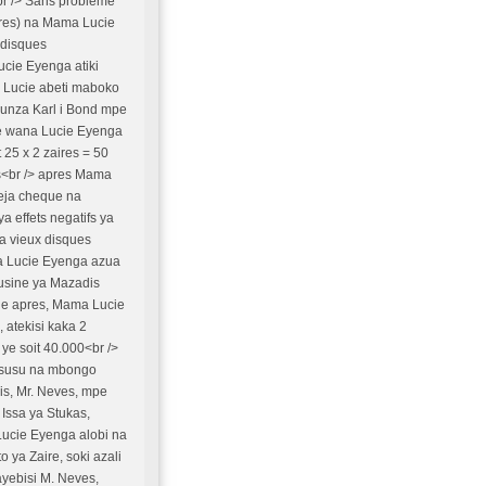
br /> Sans probleme
ires) na Mama Lucie
 disques
cie Eyenga atiki
a Lucie abeti maboko
gunza Karl i Bond mpe
ye wana Lucie Eyenga
25 x 2 zaires = 50
rs<br /> apres Mama
deja cheque na
 effets negatifs ya
ba vieux disques
a Lucie Eyenga azua
usine ya Mazadis
ine apres, Mama Lucie
 atekisi kaka 2
e soit 40.000<br />
 misusu na mbongo
is, Mr. Neves, mpe
Issa ya Stukas,
Lucie Eyenga alobi na
 ya Zaire, soki azali
ayebisi M. Neves,