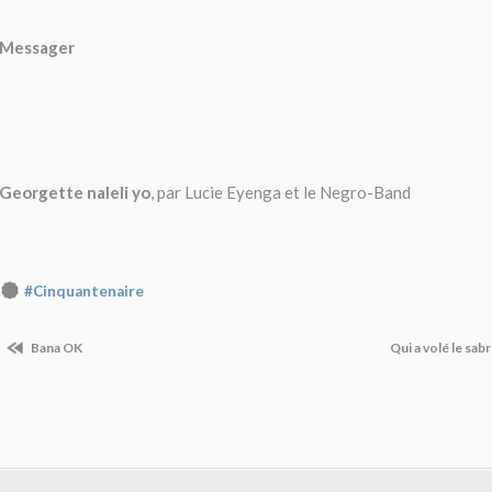
Messager
Georgette naleli yo
, par Lucie Eyenga et le Negro-Band
#Cinquantenaire
Bana OK
Qui a volé le sa