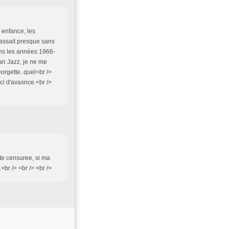
 enfance, les
assait presque sans
ans les années 1966-
an Jazz, je ne me
orgette. quel<br />
ci d'avasnce.<br />
ete censuree, si ma
br /> <br /> <br />