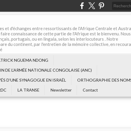
es et d'échanges entre ressortissants de l'Afrique Centrale et Austral
aire connaissance de cette partie de l'Afrique est le bienvenu. Nous
çais, portugais, ou en lingala, selon les interlocuteurs . Notre
are du continent, par l'entretien de la mémoire collective, en recour
té
ATRICK NGUEMA NDONG
EIN DE L‘ARMÉE NATIONALE CONGOLAISE (ANC)
VÉS D'UNE SYNAGOGUE EN ISRAËL
ORTHOGRAPHIE DES NOMS
RDC
LA TRANSE
Newsletter
Contact