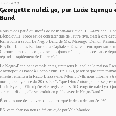
7 Juin 2010
Georgette naleli yo, par Lucie Eyenga 
Band
Nous avons parlé du succès de l'African-Jazz et de l'OK-Jazz et du 
Léopoldville. Force est de constater que de l'autre rive, c'est-à-dire dep
formations à savoir Le Negro-Band de Max Masengo, Démon Kasanau
Boyibanda, et les Bantous de la Capitale se faisaient remarquer sur le 
Comme la musique congolaise a toujours été une, un succès lancé depuis
répandait rapidement de l'autre côté.
Le Negro-Band par exemple enregistrait sous le label de la maison Es
Antonopoulos basée à Léopoldville. En 1960, pendant que cette format
enregistrements à la Radio Brazzaville, Mfumu Fylla nous informe à tra
musique congolaise du 20 e siècle", "que Dino Antonopoulos se prése
Lucie Eyenga. Elle répète et enregistre aussitôt Georgette naleli yo. Qu
sortie du disque, elle se produit en public avec le Negro-Band."
Écoutons une des oeuvres qui ont marqué le début des années '60.
P.S. cette chanson nous a été envoyée par Yala Maurice