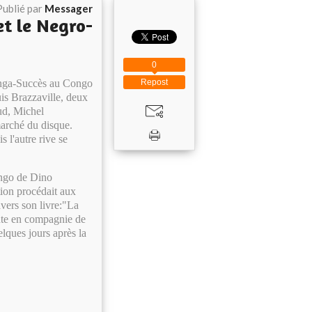
Publié par
Messager
et le Negro-
0
Conga-Succès au Congo
Repost
uis Brazzaville, deux
d, Michel
marché du disque.
 l'autre rive se
engo de Dino
ion procédait aux
vers son livre:"La
nte en compagnie de
elques jours après la