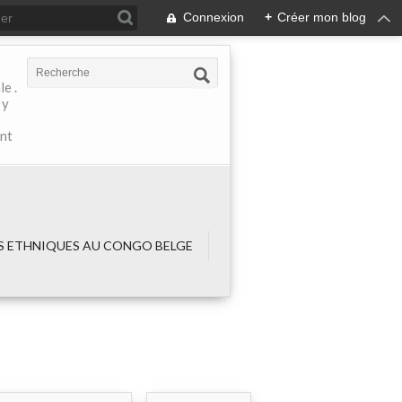
Connexion
+
Créer mon blog
e .
 y
ant
 ETHNIQUES AU CONGO BELGE