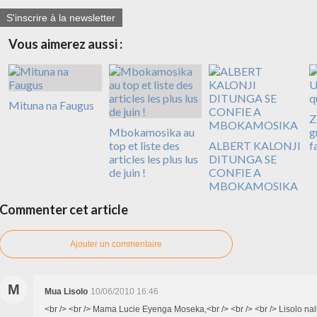
S'inscrire à la newsletter
Vous aimerez aussi :
Mituna na Faugus
Z
Mbokamosika au
g
top et liste des
ALBERT KALONJI
fa
articles les plus lus
DITUNGA SE
de juin !
CONFIE A
MBOKAMOSIKA
Commenter cet article
Ajouter un commentaire
M
Mua Lisolo
10/06/2010 16:46
<br /> <br /> Mama Lucie Eyenga Moseka,<br /> <br /> <br /> Lisolo nali