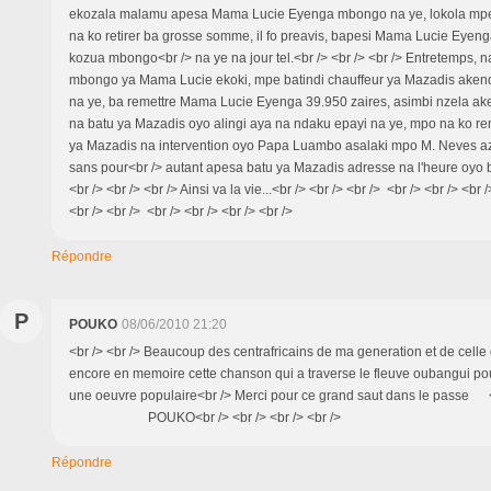
ekozala malamu apesa Mama Lucie Eyenga mbongo na ye, lokola mp
na ko retirer ba grosse somme, il fo preavis, bapesi Mama Lucie Eye
kozua mbongo<br /> na ye na jour tel.<br /> <br /> <br /> Entretemps, n
mbongo ya Mama Lucie ekoki, mpe batindi chauffeur ya Mazadis aken
na ye, ba remettre Mama Lucie Eyenga 39.950 zaires, asimbi nzela akey
na batu ya Mazadis oyo alingi aya na ndaku epayi na ye, mpo na ko re
ya Mazadis na intervention oyo Papa Luambo asalaki mpo M. Neves a
sans pour<br /> autant apesa batu ya Mazadis adresse na l'heure oyo 
<br /> <br /> <br /> Ainsi va la vie...<br /> <br /> <br /> <br /> <br /> <br
<br /> <br /> <br /> <br /> <br /> <br />
Répondre
P
POUKO
08/06/2010 21:20
<br /> <br /> Beaucoup des centrafricains de ma generation et de celle
encore en memoire cette chanson qui a traverse le fleuve oubangui p
une oeuvre populaire<br /> Merci pour ce grand saut dans le passe <b
POUKO<br /> <br /> <br /> <br />
Répondre