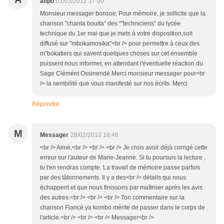
atipo
01/03/2012 17:00
Monsieur messager bonsoir, Pour mémoire, je sollicite que la
chanson "chanta bouita" des ""techniciens" du lycée
technique du 1er mai que je mets à votre disposition,soit
diffusé sur "mbokamosika"<br /> pour permettre à ceux des
m"bokatiers qui savent quelques choses sur cet ensemble
puissent nous informer, en attendant l'éventuelle réaction du
Sage Clémént Ossinendé.Merci monsieur messager pour<br
/> la sembilité que vous manifesté sur nos écrits. Merci
Répondre
M
Messager
28/02/2012 18:46
<br /> Aimé,<br /> <br /> <br /> Je crois avoir déjà corrigé cette
erreur sur l'auteur de Marie-Jeanne. Si tu poursuis la lecture ,
tu t'en rendras compte. La travail de mémoire passe parfois
par des tâtonnements. Il y a des<br /> détails qui nous
échappent et que nous finissons par maîtriser après les avis
des autres.<br /> <br /> <br /> Ton commentaire sur la
chanson Fiancé ya kombo mérite de passer dans le corps de
l'article.<br /> <br /> <br /> Messager<br />