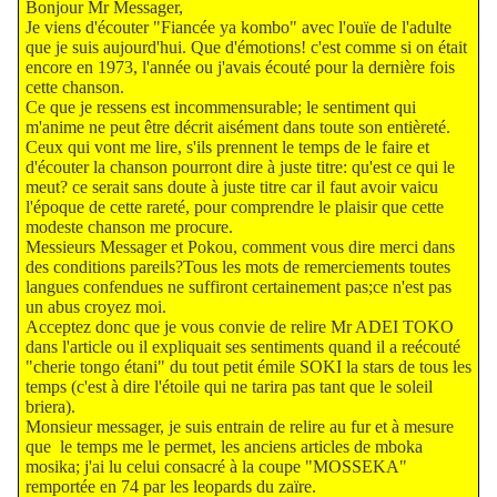
Bonjour Mr Messager,
Je viens d'écouter "Fiancée ya kombo" avec l'ouïe de l'adulte
que je suis aujourd'hui. Que d'émotions! c'est comme si on était
encore en 1973, l'année ou j'avais écouté pour la dernière fois
cette chanson.
Ce que je ressens est incommensurable; le sentiment qui
m'anime ne peut être décrit aisément dans toute son entièreté.
Ceux qui vont me lire, s'ils prennent le temps de le faire et
d'écouter la chanson pourront dire à juste titre: qu'est ce qui le
meut? ce serait sans doute à juste titre car il faut avoir vaicu
l'époque de cette rareté, pour comprendre le plaisir que cette
modeste chanson me procure.
Messieurs Messager et Pokou, comment vous dire merci dans
des conditions pareils?Tous les mots de remerciements toutes
langues confendues ne suffiront certainement pas;ce n'est pas
un abus croyez moi.
Acceptez donc que je vous convie de relire Mr ADEI TOKO
dans l'article ou il expliquait ses sentiments quand il a reécouté
"cherie tongo étani" du tout petit émile SOKI la stars de tous les
temps (c'est à dire l'étoile qui ne tarira pas tant que le soleil
briera).
Monsieur messager, je suis entrain de relire au fur et à mesure
que le temps me le permet, les anciens articles de mboka
mosika; j'ai lu celui consacré à la coupe "MOSSEKA"
remportée en 74 par les leopards du zaïre.