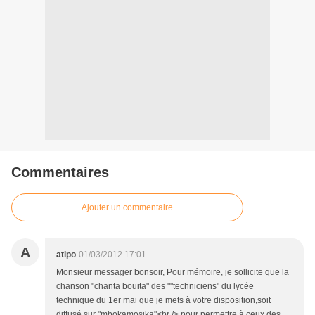
Commentaires
Ajouter un commentaire
A
atipo
01/03/2012 17:01
Monsieur messager bonsoir, Pour mémoire, je sollicite que la
chanson "chanta bouita" des ""techniciens" du lycée
technique du 1er mai que je mets à votre disposition,soit
diffusé sur "mbokamosika"<br /> pour permettre à ceux des