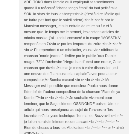
ADEI TOKO dans l'article ou il expliquait ses sentiments
quand il a reécouté "cherie tongo étani" du tout petit émile
SOKI la stars de tous les temps<br /> (c'est à dire l'étoile qui
ne tarira pas tant que le soleil briera).<br /> <br /> <br />
Monsieur messager, je suis entrain de relire au fur et à
mesure que le temps me le permet, les anciens articles de
mboka mosika; j'ai lu celui consacré à la coupe "MOSSEKA"
remportée en 74<br /> par les leopards du zaïre.<br /> <br />
<br /> En rependant à un mbokatier, vous aviez attribuer la
chanson "marie jeanne" dédiée par le public "aux Diable
rouges 72" à l'orchestre "Negro band" c'est une erreur; Cette
chanson que du<br /> reste je mets à votre disposition, est
une oeuvre des "bantous de la capitale" avec pour auteur
compositeur,Mr Samba mascot.<br /> <br /> <br /> Mr
Messager est il possible que monsieur Pouko nous donne
l'identité de l'auteur compositeur de la chanson "Fiancée ya
Kombo"?<br /> <br /> <br /> Je souhaite vivement pour
terminer, que le Sage clément OSSINONDE puisse faire un
article qui nous renseignera au sujet de l'orchestre "les
techniciens" du lycée technique 1er mai de Brazzavill;e<br />
je lui en serais infiniment reconnaissant.<br /> <br /> <br />
Bien de choses à tous les Mbokatiers.<br /> <br /> <br /> aimé
ATIPO<br />