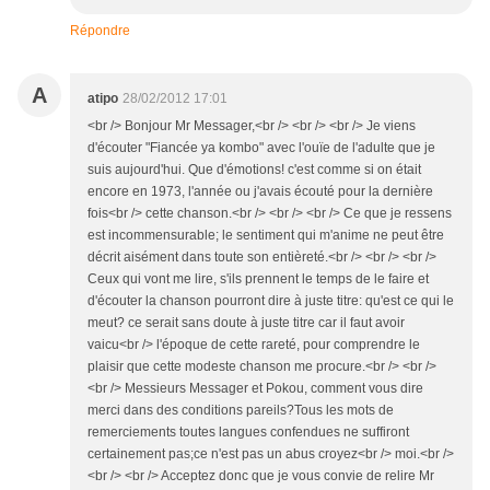
Répondre
A
atipo
28/02/2012 17:01
<br /> Bonjour Mr Messager,<br /> <br /> <br /> Je viens
d'écouter "Fiancée ya kombo" avec l'ouïe de l'adulte que je
suis aujourd'hui. Que d'émotions! c'est comme si on était
encore en 1973, l'année ou j'avais écouté pour la dernière
fois<br /> cette chanson.<br /> <br /> <br /> Ce que je ressens
est incommensurable; le sentiment qui m'anime ne peut être
décrit aisément dans toute son entièreté.<br /> <br /> <br />
Ceux qui vont me lire, s'ils prennent le temps de le faire et
d'écouter la chanson pourront dire à juste titre: qu'est ce qui le
meut? ce serait sans doute à juste titre car il faut avoir
vaicu<br /> l'époque de cette rareté, pour comprendre le
plaisir que cette modeste chanson me procure.<br /> <br />
<br /> Messieurs Messager et Pokou, comment vous dire
merci dans des conditions pareils?Tous les mots de
remerciements toutes langues confendues ne suffiront
certainement pas;ce n'est pas un abus croyez<br /> moi.<br />
<br /> <br /> Acceptez donc que je vous convie de relire Mr