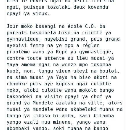
bien te envers ngai na petit-frère na
ngai, puisque tozalaki deux kovanda
epayi ya vieux.
Jour moko basengi na école C.O. ba
parents basombela biso ba culotte ya
gymnastique, nayebisi grand, puis grand
ayebisi femme na ye mpo a régler
problème wana ya Kupé ya gymnastique,
contre toute attente au lieu muasi ya
Yaya amema ngai na wenze mpo tosomba
kupé, non, tangu vieux akeyi na boulot,
na sima muasi ya Yaya na biso akoti na
chambre puis aye kopesa ngai culotte
moko, alobi culotte wana mokolo bango
bakendeki na visite epayi ya chef ya
grand ya Mundele azalaka na ville, alors
muasi ya mundele wana akabelaki muans na
bango ya liboso bilamba, kasi bilamba
yango ezali mua minene, yango wana
abombaki yango, soki muana na bango