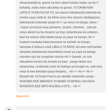
ekowumelata te, grand na bino akeyi koluka ndaku ya<br />
kofutela, esika mère akosilika na grand, YO OKIMI AWA
LIKOLO YA MUASI NA YO, ba soeurs bakobanda kokende ko
rendre yaya visite te, ba frères pour des raisons stratégiques,
bakobanda kokende epayi<br /> ya vieux na bango, dans l
´espoir ya kozua mua pantalon, soulier, chemise... soki pe
vieux akomi na ba moyens ya trop, kotambuisa ba voitures...
kasi ba soeurs soki baleki epayi ya yaya na bango,<br />
toujours esukaka kaka kosuana na semeki na bango,
okoyoka d´ailleurs ezali LIBALA YA NKISI, les plus méchantes
okoyaka bakobanda koyembela muasi ya yaya na bango
nzembo oyo ba congolais nionso<br /> bayebi, un vrai
mbuakela envers ba semeki ya basi : yango libala oyo
okokumisa, nzokande ezali se bolingo ya bougie ee, soki ezui
mayi di eee tokotala epayi ekopela....<br /> <br /> <br />
Boyebi ete Ya Fuala Franco pe akotaki makambo yango :
NAKOMA NDE MBANDA YA MAMA YA MOBALI NA NGAI
BANDEKO EEE MPO NALIBALA OYO....<br />
Répondre