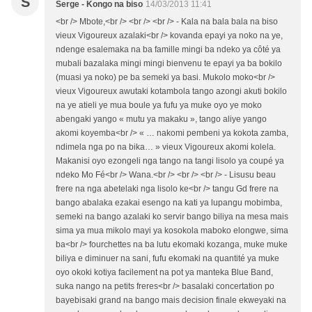
S
Serge - Kongo na biso
14/03/2013 11:41
<br /> Mbote,<br /> <br /> <br /> - Kala na bala bala na biso
vieux Vigoureux azalaki<br /> kovanda epayi ya noko na ye,
ndenge esalemaka na ba famille mingi ba ndeko ya côté ya
mubali bazalaka mingi mingi bienvenu te epayi ya ba bokilo
(muasi ya noko) pe ba semeki ya basi. Mukolo moko<br />
vieux Vigoureux awutaki kotambola tango azongi akuti bokilo
na ye atieli ye mua boule ya fufu ya muke oyo ye moko
abengaki yango « mutu ya makaku », tango aliye yango
akomi koyemba<br /> « … nakomi pembeni ya kokota zamba,
ndimela nga po na bika… » vieux Vigoureux akomi kolela.
Makanisi oyo ezongeli nga tango na tangi lisolo ya coupé ya
ndeko Mo Fé<br /> Wana.<br /> <br /> <br /> - Lisusu beau
frere na nga abetelaki nga lisolo ke<br /> tangu Gd frere na
bango abalaka ezakai esengo na kati ya lupangu mobimba,
semeki na bango azalaki ko servir bango biliya na mesa mais
sima ya mua mikolo mayi ya kosokola maboko elongwe, sima
ba<br /> fourchettes na ba lutu ekomaki kozanga, muke muke
biliya e diminuer na sani, fufu ekomaki na quantité ya muke
oyo okoki kotiya facilement na pot ya manteka Blue Band,
suka nango na petits freres<br /> basalaki concertation po
bayebisaki grand na bango mais decision finale ekweyaki na