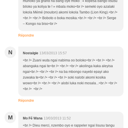
munoko ya grand na bang oye moko : « kopesa bango lisusu
biloko ya koliya te ! » mbala moko<br /> semeki oyo azalaki
lokola Mémé (mouton) akomi lokola Tambo (Lion King).<br />
<br /> <br /> Boboto o boka mosika.<br /> <br /> <br /> Serge
– Kongo na biso<br />
Répondre
N
Nostalgie
13/03/2013 15:57
<br /> Zuani wuta ngai nabima oo boloko<br /> <br /> <br />
abangaka ngai te<br /> <br /> <br /> akolinga kaka aleyisa
ngai<br /> <br /> <br /> na ba mbongo nayebi epayi ako
zuwaka te<br /> <br /> <br /> soki nalobi akomi kosika
wowo<br /> <br /> <br /> alobi luka noki mosala...<br /> <br />
<br /> <br />
Répondre
M
Mo Fé Wana
13/03/2013 11:52
<br /> Dieu merci, nzembo oyo e rappeler ngai lisusu tangu