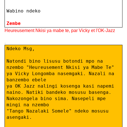
Wabino ndeko
Zembe
Heureusement Nkisi ya mabe te, par Vicky et l'OK-Jazz
.
Ndeko Msg,
Natondi bino lisusu botondi mpo na
nzembo "Heureusement Nkisi ya Mabe Te"
ya Vicky Longomba nasemgaki. Nazali na
banzembo ebele
ya OK Jazz nalingi kosenga kasi napemi
naino.
Natiki bandeko mosusu basenga.
Nakozongela bino sima. Nasepeli mpe
mingi na nzembo
"Tango Nazalaki Somele" ndeko mosusu
asengaki.