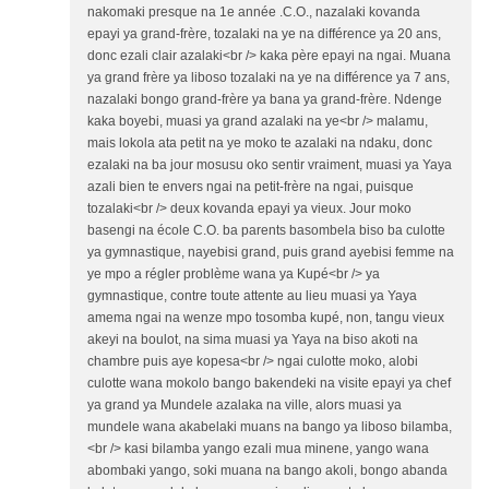
nakomaki presque na 1e année .C.O., nazalaki kovanda
epayi ya grand-frère, tozalaki na ye na différence ya 20 ans,
donc ezali clair azalaki<br /> kaka père epayi na ngai. Muana
ya grand frère ya liboso tozalaki na ye na différence ya 7 ans,
nazalaki bongo grand-frère ya bana ya grand-frère. Ndenge
kaka boyebi, muasi ya grand azalaki na ye<br /> malamu,
mais lokola ata petit na ye moko te azalaki na ndaku, donc
ezalaki na ba jour mosusu oko sentir vraiment, muasi ya Yaya
azali bien te envers ngai na petit-frère na ngai, puisque
tozalaki<br /> deux kovanda epayi ya vieux. Jour moko
basengi na école C.O. ba parents basombela biso ba culotte
ya gymnastique, nayebisi grand, puis grand ayebisi femme na
ye mpo a régler problème wana ya Kupé<br /> ya
gymnastique, contre toute attente au lieu muasi ya Yaya
amema ngai na wenze mpo tosomba kupé, non, tangu vieux
akeyi na boulot, na sima muasi ya Yaya na biso akoti na
chambre puis aye kopesa<br /> ngai culotte moko, alobi
culotte wana mokolo bango bakendeki na visite epayi ya chef
ya grand ya Mundele azalaka na ville, alors muasi ya
mundele wana akabelaki muans na bango ya liboso bilamba,
<br /> kasi bilamba yango ezali mua minene, yango wana
abombaki yango, soki muana na bango akoli, bongo abanda