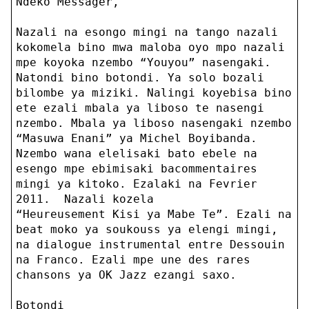
Ndeko Messager,
Nazali na esongo mingi na tango nazali
kokomela bino mwa maloba oyo mpo nazali
mpe koyoka nzembo “Youyou” nasengaki.
Natondi bino botondi. Ya solo bozali
bilombe ya miziki. Nalingi koyebisa bino
ete ezali mbala ya liboso te nasengi
nzembo. Mbala ya liboso nasengaki nzembo
“Masuwa Enani” ya Michel Boyibanda.
Nzembo wana elelisaki bato ebele na
esengo mpe ebimisaki bacommentaires
mingi ya kitoko. Ezalaki na Fevrier
2011. Nazali kozela
“Heureusement Kisi ya Mabe Te”. Ezali na
beat moko ya soukouss ya elengi mingi,
na dialogue instrumental entre Dessouin
na Franco. Ezali mpe une des rares
chansons ya OK Jazz ezangi saxo.
Botondi