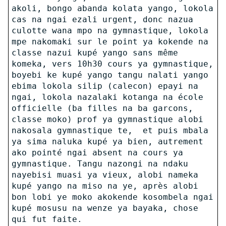
akoli, bongo abanda kolata yango, lokola
cas na ngai ezali urgent, donc nazua
culotte wana mpo na gymnastique, lokola
mpe nakomaki sur le point ya kokende na
classe nazui kupé yango sans même
komeka, vers 10h30 cours ya gymnastique,
boyebi ke kupé yango tangu nalati yango
ebima lokola silip (calecon) epayi na
ngai, lokola nazalaki kotanga na école
officielle (ba filles na ba garcons,
classe moko) prof ya gymnastique alobi
nakosala gymnastique te, et puis mbala
ya sima naluka kupé ya bien, autrement
ako pointé ngai absent na cours ya
gymnastique. Tangu nazongi na ndaku
nayebisi muasi ya vieux, alobi nameka
kupé yango na miso na ye, après alobi
bon lobi ye moko akokende kosombela ngai
kupé mosusu na wenze ya bayaka, chose
qui fut faite.