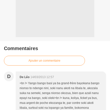
Commentaires
Ajouter un commentaire
D
De Léo
14/03/2013 12:57
<br /> Yango bango basi ya ba grand-frère bayokana bango
nionso to ndenge nini, soki nanu akoti na libala te, akozala
suka na semeki, senga nionso okozua, bien que azali nanu
epayi na bango, soki oleki<br /> kuna, koliya, ticket ya bus,
mua argent de poche ekozanga te, par contre soki akoti
libala, surtout soki na lopango ya famille, bokomona