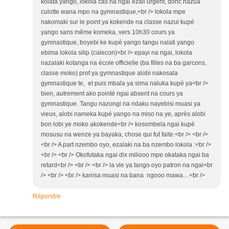
kolata yango, lokola cas na ngai ezali urgent, donc nazua
culotte wana mpo na gymnastique,<br /> lokola mpe
nakomaki sur le point ya kokende na classe nazui kupé
yango sans même komeka, vers 10h30 cours ya
gymnastique, boyebi ke kupé yango tangu nalati yango
ebima lokola silip (calecon)<br /> epayi na ngai, lokola
nazalaki kotanga na école officielle (ba filles na ba garcons,
classe moko) prof ya gymnastique alobi nakosala
gymnastique te, et puis mbala ya sima naluka kupé ya<br />
bien, autrement ako pointé ngai absent na cours ya
gymnastique. Tangu nazongi na ndaku nayebisi muasi ya
vieux, alobi nameka kupé yango na miso na ye, après alobi
bon lobi ye moko akokende<br /> kosombela ngai kupé
mosusu na wenze ya bayaka, chose qui fut faite.<br /> <br />
<br /> A part nzembo oyo, ezalaki na ba nzembo lokola :<br />
<br /> <br /> Okofutaka ngai dix miliooo mpe okataka ngai ba
retard<br /> <br /> <br /> la vie ya tango oyo patron na ngai<br
/> <br /> <br /> kanisa muasi na bana ngooo mawa....<br />
Répondre