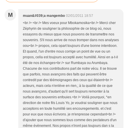
M
muan&#039;a mangembo
02/01/2011 18:57
<br /> <br /> Mes voeux pour Mbokamosika<br /> Merci cher
Zéphyrin de souligner la philosophie de ce blog où, nous
essayons du mieux qque nous pouvons de transmettre nos
souvenirs. S'il nous arrive de nous tromper dans nos analyses
oou<br /> propos, cela opart toujours d'une bonne intentioon.
Et quand, l'un d'entre nous corrige un point de vue ou un
propos, cella est toujours accepté avec humilité. Ainsi en a-t-il
été de nos échanges<br /> sur Rumbaya ou Arumbaya.
Chacune de nos contributions part de notre vécu. Il se trouve
que parfois, nous avançons des faits qui peuvent êrtre
contredit par des téémoignages des ceux qui étaient<br />
acteurs, mais cela n'enlève en rien,; à la qualité de ce que
nous avançons, d'autant qu'il sert toujours remonter à la
surface des souvenirs enfouies.<br /> Voilà pourquoi, *en
direction de notre fils Louis Yo, je voudrai souligner que nous
acceptons en toute humilité ses encouregements. et c'est
pour eux que nous écrivons. je m'enpresse cependant<br />
d'ajouter que nous sommes tous comme des pectateurs d'un
même évènement. Nos propos n'iront pas toujours dan s la