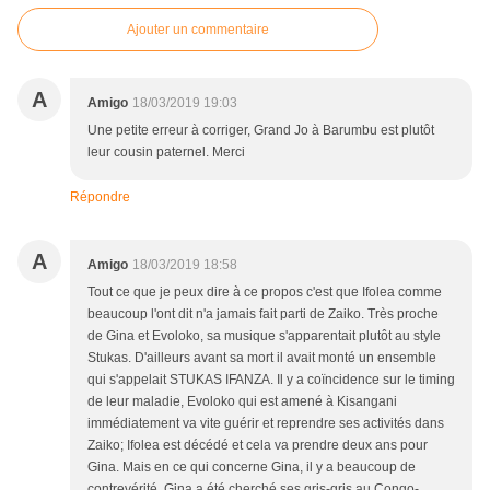
Ajouter un commentaire
A
Amigo
18/03/2019 19:03
Une petite erreur à corriger, Grand Jo à Barumbu est plutôt
leur cousin paternel. Merci
Répondre
A
Amigo
18/03/2019 18:58
Tout ce que je peux dire à ce propos c'est que Ifolea comme
beaucoup l'ont dit n'a jamais fait parti de Zaiko. Très proche
de Gina et Evoloko, sa musique s'apparentait plutôt au style
Stukas. D'ailleurs avant sa mort il avait monté un ensemble
qui s'appelait STUKAS IFANZA. Il y a coïncidence sur le timing
de leur maladie, Evoloko qui est amené à Kisangani
immédiatement va vite guérir et reprendre ses activités dans
Zaiko; Ifolea est décédé et cela va prendre deux ans pour
Gina. Mais en ce qui concerne Gina, il y a beaucoup de
contrevérité. Gina a été cherché ses gris-gris au Congo-