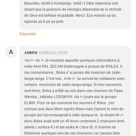
Barumbu, tantôt à Kimbangu. Voilà ! L'idée rependue soit
disant que la guérison de Georges dépendait de la rechute
de Gina est farfelue et gratuite. Merci. Eza masolo ya ba
nganda ya K pe ya poto
Répondre
A
AMM59
10/08/2011 19:59
<br /> <br /> Je voudrais apporter quelques informations à
notre frère PAL SECAM d'allemagne à propos de IFOLEA. A
ma connaissance , Ifolea n' a jamais été musicien de zaïko
langa-langa. C'est vrai , il<br /> lui arrivait de collaborer avec
certains musiciens de zaïko langa-langa. Si mes souvenirs
sont bons, Ifolea a prêté sa voix dans une chanson de Papa
Wemba , intitulée LOSSIKIYA ,<br /> jouée par le groupe
ELIMA. Pour ce qui concerne les oeuvres d' Ifolea , j'en
connais que deux titres signés ifolea mais j'ignore le nom du
groupe qui l'accompagnait à cette époque-là. Je disais<br />
donc ifolea avait sorti un 45 tours contenant 2 chansons dont
adieta ( surface A ) et ata elaka te ( face B). Il m'arrive de
frédonner quelques airs de ces chansons car j'aimais bien