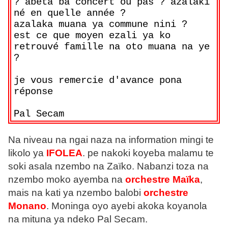
? abeta ba concert ou pas ? azalaki
né en quelle année ?
azalaka muana ya commune nini ?
est ce que moyen ezali ya ko
retrouvé famille na oto muana na ye
?
je vous remercie d'avance pona
réponse
Pal Secam
Na niveau na ngai naza na information mingi te
likolo ya
IFOLEA
. pe nakoki koyeba malamu te
soki asala nzembo na Zaïko. Nabanzi toza na
nzembo moko ayemba na
orchestre Maïka
,
mais na kati ya nzembo balobi
orchestre
Monano
. Moninga oyo ayebi akoka koyanola
na mituna ya ndeko Pal Secam.