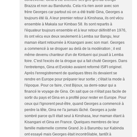
Brazza et non au Bandundu. Cela n'a rien avoir avec son
frère Georges car partout où on a été traité Gina, Georges a
toujours été là. A leur premier retour à Kinshasa, ils ont vécu
ensemble à Makala sur Kimbao 58. Ils sont repartis à
l'équateur toujours ensemble et à leur retour définitif en 1976,
ils ont vécu eux deux seulement à Lemba sur Bangu, leur
maman étant retournée à Kisangani avec son mari. Georges
a commencé à se droguer au delà de la modération ; il est
même devenu chanteur d'un de Kintueni qui jouait à Lemba
foire. C'est l'excès de la drogue qui a fait chuté Georges. Dans
l'entretemps, Gina et Evoloko avaient reformé ISIFI originel.
Après l'enregistrement de quelques titres ils devaient se
rendre en Europe pour préparer leur sortie ; c'était la mode à
l'époque. Pour ce faire, c'est Bijoux, sa demi-sœur qui a
financé le voyage de Gina. On sait que ce n'était pas facile de
sortir du pays et Gina en a profité pour rester en Europe. Pour
ceux qui l'ignorent peut-être, quand Georges a commencé à
perdre la tête, Gina ne l'a jamais lâché. Georges a juste
sombré parce qu'il était seul à Kinshasa, leur maman étant à
Kisangani et Gina en France. Quelques membres de leur
famille maternelle comme Grand Jo à Barumbu sur Kabinda
ont essayé mais Georges était incontrôlable, tantôt à