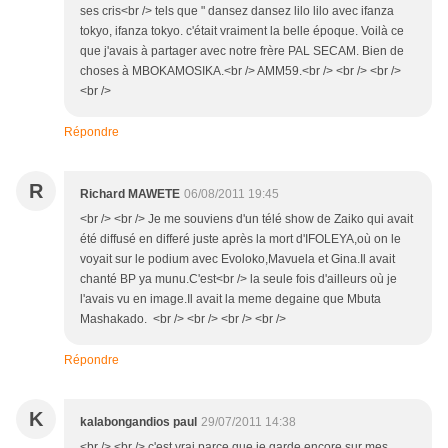
ses cris<br /> tels que " dansez dansez lilo lilo avec ifanza
tokyo, ifanza tokyo. c'était vraiment la belle époque. Voilà ce
que j'avais à partager avec notre frère PAL SECAM. Bien de
choses à MBOKAMOSIKA.<br /> AMM59.<br /> <br /> <br />
<br />
Répondre
R
Richard MAWETE
06/08/2011 19:45
<br /> <br /> Je me souviens d'un télé show de Zaiko qui avait
été diffusé en differé juste après la mort d'IFOLEYA,où on le
voyait sur le podium avec Evoloko,Mavuela et Gina.Il avait
chanté BP ya munu.C'est<br /> la seule fois d'ailleurs où je
l'avais vu en image.Il avait la meme degaine que Mbuta
Mashakado. <br /> <br /> <br /> <br />
Répondre
K
kalabongandios paul
29/07/2011 14:38
<br /> <br /> c'est vrai parce que je garde encore sur mes