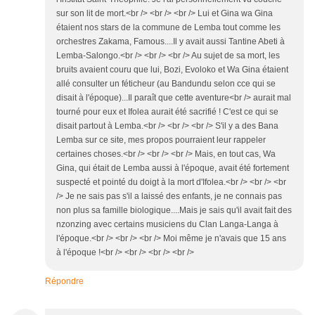
sur son lit de mort.<br /> <br /> <br /> Lui et Gina wa Gina
étaient nos stars de la commune de Lemba tout comme les
orchestres Zakama, Famous....Il y avait aussi Tantine Abeti à
Lemba-Salongo.<br /> <br /> <br /> Au sujet de sa mort, les
bruits avaient couru que lui, Bozi, Evoloko et Wa Gina étaient
allé consulter un féticheur (au Bandundu selon cce qui se
disait à l'époque)...Il paraît que cette aventure<br /> aurait mal
tourné pour eux et Ifolea aurait été sacrifié ! C'est ce qui se
disait partout à Lemba.<br /> <br /> <br /> S'il y a des Bana
Lemba sur ce site, mes propos pourraient leur rappeler
certaines choses.<br /> <br /> <br /> Mais, en tout cas, Wa
Gina, qui était de Lemba aussi à l'époque, avait été fortement
suspecté et pointé du doigt à la mort d'Ifolea.<br /> <br /> <br
/> Je ne sais pas s'il a laissé des enfants, je ne connais pas
non plus sa famille biologique....Mais je sais qu'il avait fait des
nzonzing avec certains musiciens du Clan Langa-Langa à
l'époque.<br /> <br /> <br /> Moi même je n'avais que 15 ans
à l'époque !<br /> <br /> <br /> <br />
Répondre