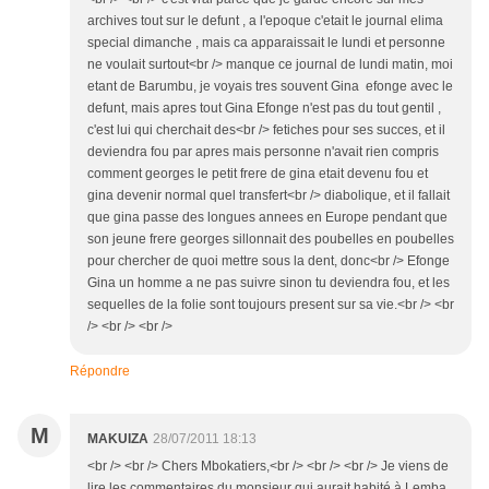
archives tout sur le defunt , a l'epoque c'etait le journal elima
special dimanche , mais ca apparaissait le lundi et personne
ne voulait surtout<br /> manque ce journal de lundi matin, moi
etant de Barumbu, je voyais tres souvent Gina efonge avec le
defunt, mais apres tout Gina Efonge n'est pas du tout gentil ,
c'est lui qui cherchait des<br /> fetiches pour ses succes, et il
deviendra fou par apres mais personne n'avait rien compris
comment georges le petit frere de gina etait devenu fou et
gina devenir normal quel transfert<br /> diabolique, et il fallait
que gina passe des longues annees en Europe pendant que
son jeune frere georges sillonnait des poubelles en poubelles
pour chercher de quoi mettre sous la dent, donc<br /> Efonge
Gina un homme a ne pas suivre sinon tu deviendra fou, et les
sequelles de la folie sont toujours present sur sa vie.<br /> <br
/> <br /> <br />
Répondre
M
MAKUIZA
28/07/2011 18:13
<br /> <br /> Chers Mbokatiers,<br /> <br /> <br /> Je viens de
lire les commentaires du monsieur qui aurait habité à Lemba.