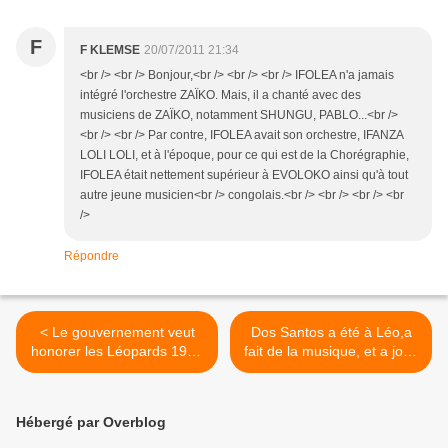
F
F KLEMSE
20/07/2011 21:34
<br /> <br /> Bonjour,<br /> <br /> <br /> IFOLEA n'a jamais
intégré l'orchestre ZAÏKO. Mais, il a chanté avec des
musiciens de ZAÏKO, notamment SHUNGU, PABLO...<br />
<br /> <br /> Par contre, IFOLEA avait son orchestre, IFANZA
LOLI LOLI, et à l'époque, pour ce qui est de la Chorégraphie,
IFOLEA était nettement supérieur à EVOLOKO ainsi qu'à tout
autre jeune musicien<br /> congolais.<br /> <br /> <br /> <br
/>
Répondre
< Le gouvernement veut
Dos Santos a été à Léo,a
honorer les Léopards 1968
fait de la musique, et a joué
&1974
au foot. >
Hébergé par Overblog