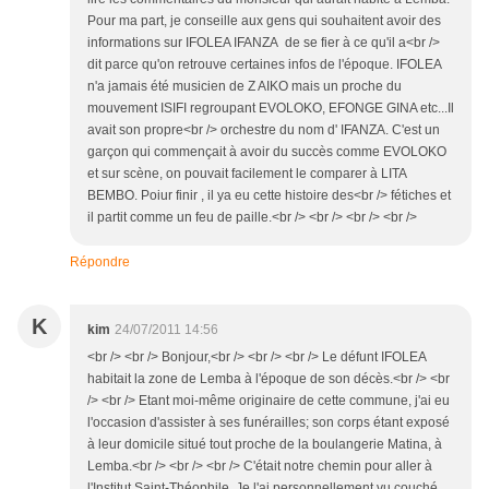
Pour ma part, je conseille aux gens qui souhaitent avoir des
informations sur IFOLEA IFANZA de se fier à ce qu'il a<br />
dit parce qu'on retrouve certaines infos de l'époque. IFOLEA
n'a jamais été musicien de Z AIKO mais un proche du
mouvement ISIFI regroupant EVOLOKO, EFONGE GINA etc...Il
avait son propre<br /> orchestre du nom d' IFANZA. C'est un
garçon qui commençait à avoir du succès comme EVOLOKO
et sur scène, on pouvait facilement le comparer à LITA
BEMBO. Poiur finir , il ya eu cette histoire des<br /> fétiches et
il partit comme un feu de paille.<br /> <br /> <br /> <br />
Répondre
K
kim
24/07/2011 14:56
<br /> <br /> Bonjour,<br /> <br /> <br /> Le défunt IFOLEA
habitait la zone de Lemba à l'époque de son décès.<br /> <br
/> <br /> Etant moi-même originaire de cette commune, j'ai eu
l'occasion d'assister à ses funérailles; son corps étant exposé
à leur domicile situé tout proche de la boulangerie Matina, à
Lemba.<br /> <br /> <br /> C'était notre chemin pour aller à
l'Institut Saint-Théophile. Je l'ai personnellement vu couché