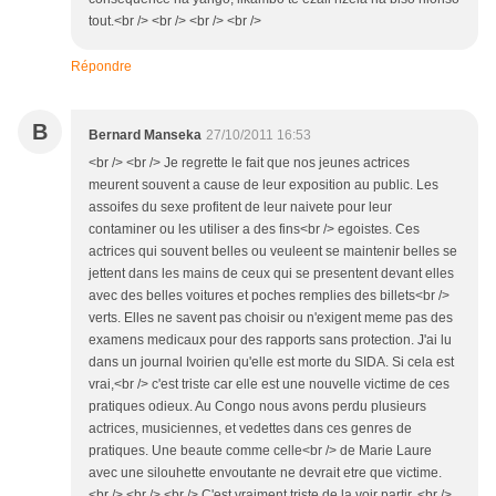
tout.<br /> <br /> <br /> <br />
Répondre
B
Bernard Manseka
27/10/2011 16:53
<br /> <br /> Je regrette le fait que nos jeunes actrices
meurent souvent a cause de leur exposition au public. Les
assoifes du sexe profitent de leur naivete pour leur
contaminer ou les utiliser a des fins<br /> egoistes. Ces
actrices qui souvent belles ou veuleent se maintenir belles se
jettent dans les mains de ceux qui se presentent devant elles
avec des belles voitures et poches remplies des billets<br />
verts. Elles ne savent pas choisir ou n'exigent meme pas des
examens medicaux pour des rapports sans protection. J'ai lu
dans un journal Ivoirien qu'elle est morte du SIDA. Si cela est
vrai,<br /> c'est triste car elle est une nouvelle victime de ces
pratiques odieux. Au Congo nous avons perdu plusieurs
actrices, musiciennes, et vedettes dans ces genres de
pratiques. Une beaute comme celle<br /> de Marie Laure
avec une silouhette envoutante ne devrait etre que victime.
<br /> <br /> <br /> C'est vraiment triste de la voir partir. <br />