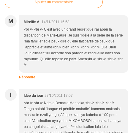
Ajouter un commentaire
M
Mireille A.
14/11/2011 15:58
<br /> <br /> C'est avec un grand regret que j'ai appri la
disparition de Marie-Laure. Je suis fidèle à la série de la série
"ma famille" et je peux dire qu'elle fait partie de ceux que
j'apprécie et aime<br /> bien.<br /> <br /> <br /> Que Dieu
Tout Puissant lui accorde son pardon et l'accueille dans son
royaume. Qu'elle repose en paix. Amen<br /> <br /> <br /> <br
/>
Répondre
I
Idée du jour
27/10/2011 17:07
<br /> <br /> Ndeko Bernard Manseka,<br /> <br /> <br />
Tango balobi "longue et pénible maladie" komema makanisi
mosika te ezali yango, Afrique ezali ya kobeba à 100 pour
cent. Vaccination oyo ya ba MIKOMBOSO bapesaka bana ya
ba congolais na tangu ya<br /> colonisation tala lelo
conséquence na yango, likambo te ezali nzela na biso nionso