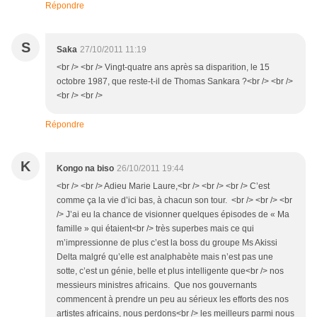
Répondre
S
Saka
27/10/2011 11:19
<br /> <br /> Vingt-quatre ans après sa disparition, le 15
octobre 1987, que reste-t-il de Thomas Sankara ?<br /> <br />
<br /> <br />
Répondre
K
Kongo na biso
26/10/2011 19:44
<br /> <br /> Adieu Marie Laure,<br /> <br /> <br /> C’est
comme ça la vie d’ici bas, à chacun son tour. <br /> <br /> <br
/> J’ai eu la chance de visionner quelques épisodes de « Ma
famille » qui étaient<br /> très superbes mais ce qui
m’impressionne de plus c’est la boss du groupe Ms Akissi
Delta malgré qu’elle est analphabète mais n’est pas une
sotte, c’est un génie, belle et plus intelligente que<br /> nos
messieurs ministres africains. Que nos gouvernants
commencent à prendre un peu au sérieux les efforts des nos
artistes africains, nous perdons<br /> les meilleurs parmi nous