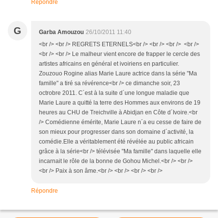
Répondre
G
Garba Amouzou
26/10/2011 11:40
<br /> <br /> REGRETS ETERNELS<br /> <br /> <br /> <br />
<br /> <br /> Le malheur vient encore de frapper le cercle des
artistes africains en général et ivoiriens en particulier.
Zouzouo Rogine alias Marie Laure actrice dans la série "Ma
famille" a tiré sa révérence<br /> ce dimanche soir, 23
octrobre 2011. C´est à la suite d´une longue maladie que
Marie Laure a quitté la terre des Hommes aux environs de 19
heures au CHU de Treichville à Abidjan en Côte d´Ivoire.<br
/> Comédienne émérite, Marie Laure n´a eu cesse de faire de
son mieux pour progresser dans son domaine d´activité, la
comédie.Elle a véritablement été révélée au public africain
grâce à la série<br /> télévisée "Ma famille" dans laquelle elle
incarnait le rôle de la bonne de Gohou Michel.<br /> <br />
<br /> Paix à son âme.<br /> <br /> <br /> <br />
Répondre