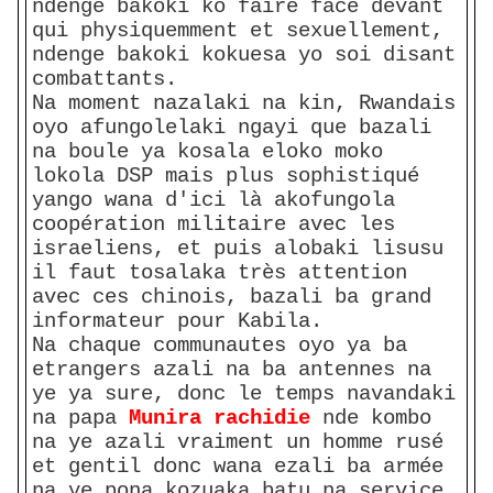
ndenge bakoki ko faire face devant
qui physiquemment et sexuellement,
ndenge bakoki kokuesa yo soi disant
combattants.
Na moment nazalaki na kin, Rwandais
oyo afungolelaki ngayi que bazali
na boule ya kosala eloko moko
lokola DSP mais plus sophistiqué
yango wana d'ici là akofungola
coopération militaire avec les
israeliens, et puis alobaki lisusu
il faut tosalaka très attention
avec ces chinois, bazali ba grand
informateur pour Kabila.
Na chaque communautes oyo ya ba
etrangers azali na ba antennes na
ye ya sure, donc le temps navandaki
na papa
Munira rachidie
nde kombo
na ye azali vraiment un homme rusé
et gentil donc wana ezali ba armée
na ye pona kozuaka batu na service