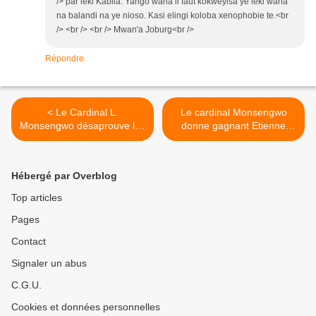
/> par leki Kabila. Yango wana il faut kokweyisa ye leki wana
na balandi na ye nioso. Kasi elingi koloba xenophobie te.<br
/> <br /> <br /> Mwan'a Joburg<br />
Répondre
< Le Cardinal L.
Le cardinal Monsengwo
Monsengwo désaprouve les
donne gagnant Etienne
résultats des élections
Tshisekedi >
Hébergé par Overblog
Top articles
Pages
Contact
Signaler un abus
C.G.U.
Cookies et données personnelles