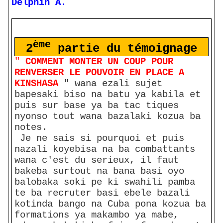
Delphin A.
ème
2
partie du témoignage
"
COMMENT MONTER UN COUP POUR
RENVERSER LE POUVOIR EN PLACE A
KINSHASA
" wana ezali sujet
bapesaki biso na batu ya kabila et
puis sur base ya ba tac tiques
nyonso tout wana bazalaki kozua ba
notes.
Je ne sais si pourquoi et puis
nazali koyebisa na ba combattants
wana c'est du serieux, il faut
bakeba surtout na bana basi oyo
balobaka soki pe ki swahili pamba
te ba recruter basi ebele bazali
kotinda bango na Cuba pona kozua ba
formations ya makambo ya mabe,