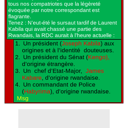
tous nos compatriotes que la légèreté
évoquée par notre correspondant est
flagrante.
Tenez : N’eut-été le sursaut tardif de Laurent
Kabila qui avait chassé une partie des
Rwandais, la RDC aurait à l’heure actuelle :
1.
Un président (
Joseph Kabila
) aux
origines et à l’identité
douteuses.
2.
Un président du Sénat (
Kengo),
d’origine étrangère.
3.
Un
chef d’Etat-Major,
James
Kabare
, d’origine rwandaise.
4.
Un commandant de Police
(
Habyrima
), d’origine rwandaise.
Msg