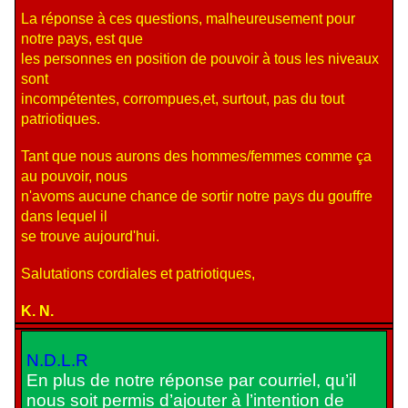
La réponse à ces questions, malheureusement pour
notre pays, est que
les personnes en position de pouvoir à tous les niveaux
sont
incompétentes, corrompues,et, surtout, pas du tout
patriotiques.
Tant que nous aurons des hommes/femmes comme ça
au pouvoir, nous
n'avoms aucune chance de sortir notre pays du gouffre
dans lequel il
se trouve aujourd'hui.
Salutations cordiales et patriotiques,
K. N.
N.D.L.R
En plus de notre réponse par courriel, qu’il
nous soit permis d’ajouter à l’intention de