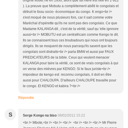
origine floue( né en 1930, alors que sa mère est née en 1²922
). La preuve que Mobutu a complètement abêti le congolais et
détruit le tissu socio- économique du congo. K engo<br />
s'est moqué de nous plusieurs fois, car il sait comme votre
Maréchal d'opérette qu'ils ne sont pas des congolais. Ce que
Madame KALANGA dit , c'est de la vérité; sauf qu 'elle ignnore
aussi<br /> MOBUTU est un centrafricain comme Kengo le dit.
Ils se connaissent tous ces troubadours qui nous ont toujours
dirigés. Ils se moquent de nous parcequ'ils savent que les
congolais sont distraits<br /> parla BMW et aussi par FAUX
PREDICATEURS de la bible. Ceux qui veulent menacer
KALANGA pour taire la vérité, ce sont de vrais congolais à qui
on verse des mièvres par KENGO. Si le faux juriste<br />
imposteur de kengo est reconnu congolais, il doit en être
aussi pour CHALOUPA. D'ailleurs CHALOUPE travaille pour
le congo. Et KENGO et kabira ?<br />
Répondre
S
Serge Kongo na biso
08/02/2012 15:22
<br /> Mbote,<br /> <br /> <br /> <br /> <br /> <br /> Mr Pierre