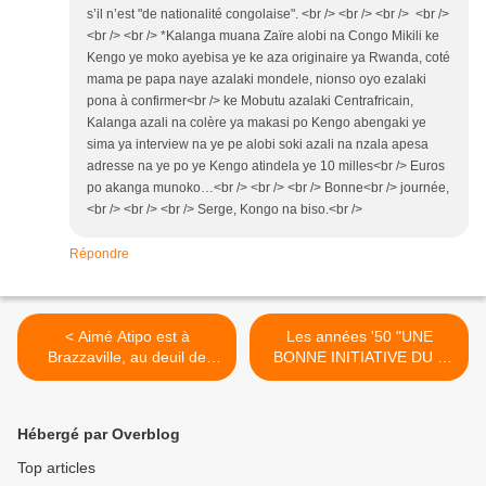
s’il n’est "de nationalité congolaise". <br /> <br /> <br /> <br />
<br /> <br /> *Kalanga muana Zaïre alobi na Congo Mikili ke
Kengo ye moko ayebisa ye ke aza originaire ya Rwanda, coté
mama pe papa naye azalaki mondele, nionso oyo ezalaki
pona à confirmer<br /> ke Mobutu azalaki Centrafricain,
Kalanga azali na colère ya makasi po Kengo abengaki ye
sima ya interview na ye pe alobi soki azali na nzala apesa
adresse na ye po ye Kengo atindela ye 10 milles<br /> Euros
po akanga munoko…<br /> <br /> <br /> Bonne<br /> journée,
<br /> <br /> <br /> Serge, Kongo na biso.<br />
Répondre
< Aimé Atipo est à
Les années '50 "UNE
Brazzaville, au deuil de
BONNE INITIATIVE DU «
Nino Malapet.
MESSAGER » >
Hébergé par Overblog
Top articles