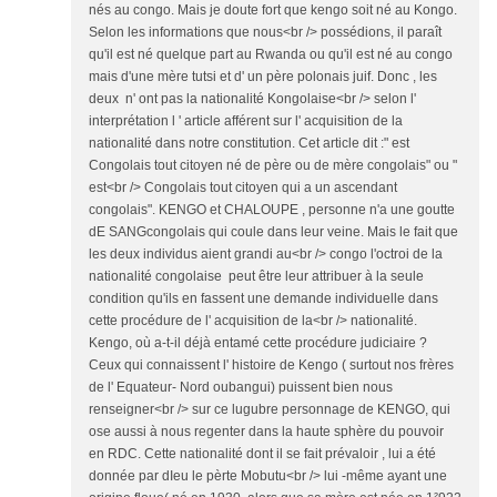
nés au congo. Mais je doute fort que kengo soit né au Kongo.
Selon les informations que nous<br /> possédions, il paraît
qu'il est né quelque part au Rwanda ou qu'il est né au congo
mais d'une mère tutsi et d' un père polonais juif. Donc , les
deux n' ont pas la nationalité Kongolaise<br /> selon l'
interprétation l ' article afférent sur l' acquisition de la
nationalité dans notre constitution. Cet article dit :" est
Congolais tout citoyen né de père ou de mère congolais" ou "
est<br /> Congolais tout citoyen qui a un ascendant
congolais". KENGO et CHALOUPE , personne n'a une goutte
dE SANGcongolais qui coule dans leur veine. Mais le fait que
les deux individus aient grandi au<br /> congo l'octroi de la
nationalité congolaise peut être leur attribuer à la seule
condition qu'ils en fassent une demande individuelle dans
cette procédure de l' acquisition de la<br /> nationalité.
Kengo, où a-t-il déjà entamé cette procédure judiciaire ?
Ceux qui connaissent l' histoire de Kengo ( surtout nos frères
de l' Equateur- Nord oubangui) puissent bien nous
renseigner<br /> sur ce lugubre personnage de KENGO, qui
ose aussi à nous regenter dans la haute sphère du pouvoir
en RDC. Cette nationalité dont il se fait prévaloir , lui a été
donnée par dIeu le pèrte Mobutu<br /> lui -même ayant une