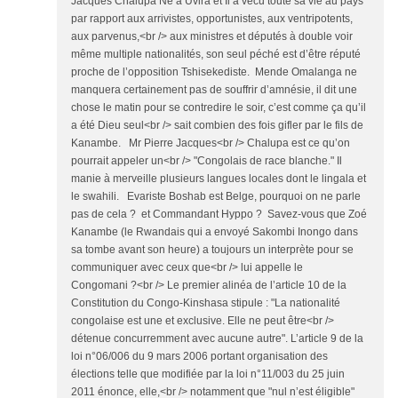
Jacques Chalupa Né à Uvira et Il a vécu toute sa vie au pays
par rapport aux arrivistes, opportunistes, aux ventripotents,
aux parvenus,<br /> aux ministres et députés à double voir
même multiple nationalités, son seul péché est d’être réputé
proche de l’opposition Tshisekediste. Mende Omalanga ne
manquera certainement pas de souffrir d’amnésie, il dit une
chose le matin pour se contredire le soir, c’est comme ça qu’il
a été Dieu seul<br /> sait combien des fois gifler par le fils de
Kanambe. Mr Pierre Jacques<br /> Chalupa est ce qu’on
pourrait appeler un<br /> "Congolais de race blanche." Il
manie à merveille plusieurs langues locales dont le lingala et
le swahili. Evariste Boshab est Belge, pourquoi on ne parle
pas de cela ? et Commandant Hyppo ? Savez-vous que Zoé
Kanambe (le Rwandais qui a envoyé Sakombi Inongo dans
sa tombe avant son heure) a toujours un interprète pour se
communiquer avec ceux que<br /> lui appelle le
Congomani ?<br /> Le premier alinéa de l’article 10 de la
Constitution du Congo-Kinshasa stipule : "La nationalité
congolaise est une et exclusive. Elle ne peut être<br />
détenue concurremment avec aucune autre". L’article 9 de la
loi n°06/006 du 9 mars 2006 portant organisation des
élections telle que modifiée par la loi n°11/003 du 25 juin
2011 énonce, elle,<br /> notamment que "nul n’est éligible"