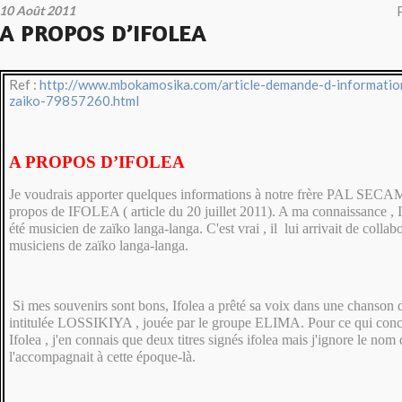
10 Août 2011
A PROPOS D’IFOLEA
Ref :
http://www.mbokamosika.com/article-demande-d-information
zaiko-79857260.html
A PROPOS D’IFOLEA
Je voudrais apporter quelques informations à notre frère PAL SECA
propos de IFOLEA ( article du 20 juillet 2011). A ma connaissance , I
été musicien de zaïko langa-langa. C'est vrai , il lui arrivait de colla
musiciens de zaïko langa-langa.
Si mes souvenirs sont bons, Ifolea a prêté sa voix dans une chanso
intitulée LOSSIKIYA , jouée par le groupe ELIMA. Pour ce qui conce
Ifolea , j'en connais que deux titres signés ifolea mais j'ignore le no
l'accompagnait à cette époque-là.