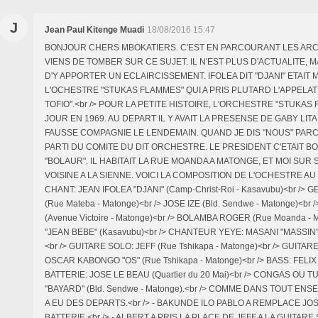
J
Jean Paul Kitenge Muadi
18/08/2016 15:47
BONJOUR CHERS MBOKATIERS. C'EST EN PARCOURANT LES ARC
VIENS DE TOMBER SUR CE SUJET. IL N'EST PLUS D'ACTUALITE, M
D'Y APPORTER UN ECLAIRCISSEMENT. IFOLEA DIT "DJANI" ETAIT 
L'OCHESTRE "STUKAS FLAMMES" QUI A PRIS PLUTARD L'APPELATI
TOFIO".<br /> POUR LA PETITE HISTOIRE, L'ORCHESTRE "STUKAS
JOUR EN 1969. AU DEPART IL Y AVAIT LA PRESENSE DE GABY LITA
FAUSSE COMPAGNIE LE LENDEMAIN. QUAND JE DIS "NOUS" PARCE
PARTI DU COMITE DU DIT ORCHESTRE. LE PRESIDENT C'ETAIT 
"BOLAUR". IL HABITAIT LA RUE MOANDA A MATONGE, ET MOI SUR
VOISINE A LA SIENNE. VOICI LA COMPOSITION DE L'OCHESTRE AU 
CHANT: JEAN IFOLEA "DJANI" (Camp-Christ-Roi - Kasavubu)<br /
(Rue Mateba - Matonge)<br /> JOSE IZE (Bld. Sendwe - Matonge)<br
(Avenue Victoire - Matonge)<br /> BOLAMBA ROGER (Rue Moanda - M
"JEAN BEBE" (Kasavubu)<br /> CHANTEUR YEYE: MASANI "MASSIN" (
<br /> GUITARE SOLO: JEFF (Rue Tshikapa - Matonge)<br /> GUITA
OSCAR KABONGO "OS" (Rue Tshikapa - Matonge)<br /> BASS: FELIX 
BATTERIE: JOSE LE BEAU (Quartier du 20 Mai)<br /> CONGAS OU T
"BAYARD" (Bld. Sendwe - Matonge).<br /> COMME DANS TOUT ENS
A EU DES DEPARTS.<br /> - BAKUNDE ILO PABLO A REMPLACE JOS
BATTERIE.<br /> - ALBERT A PRIS LA PLACE DE JEFF A LA GUITARE 