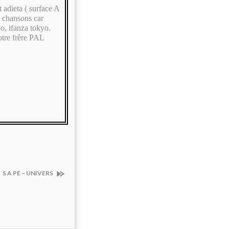
 adieta ( surface A
es chansons car
yo, ifanza tokyo.
notre frère PAL
S A PE – UNIVERS