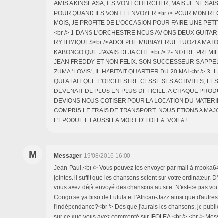
AMIS A KINSHASA, ILS VONT CHERCHER, MAIS JE NE SAI
POUR QUAND ILS VONT L'ENVOYER.<br /> POUR MON REC
MOIS, JE PROFITE DE L'OCCASION POUR FAIRE UNE PETI
<br /> 1-DANS L'ORCHESTRE NOUS AVIONS DEUX GUITAR
RYTHMIQUES<br /> ADOLPHE MUBIAYI, RUE LUOZI A MA
KABONGO QUE J'AVAIS DEJA CITE.<br /> 2- NOTRE PREMI
JEAN FREDDY ET NON FELIX. SON SUCCESSEUR S'APPE
ZUMA "LOVIS", IL HABITAIT QUARTIER DU 20 MAI.<br /> 3
QUI A FAIT QUE L'ORCHESTRE CESSE SES ACTIVITES; LE
DEVENAIT DE PLUS EN PLUS DIFFICILE. A CHAQUE PRO
DEVIONS NOUS COTISER POUR LA LOCATION DU MATERIEL 
COMPRIS LE FRAIS DE TRANSPORT. NOUS ETIONS A MAJ
L'EPOQUE ET AUSSI LA MORT D'IFOLEA. VOILA !
M
Messager
19/08/2016 16:00
Jean-Paul,<br /> Vous pouvez les envoyer par mail à mboka6
jointes. il suffit que les chansons soient sur votre ordinateur. D
vous avez déjà envoyé des chansons au site. N'est-ce pas v
Congo se ya biso de Lutula et l'African-Jazz ainsi que d'autr
l'indépendance?<br /> Dès que j'aurais les chansons, je publier
sur ce que vous avez commenté sur IFOLEA.<br /> <br /> Mes