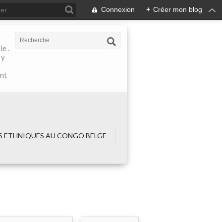
Connexion
+
Créer mon blog
e .
 y
ant
 ETHNIQUES AU CONGO BELGE