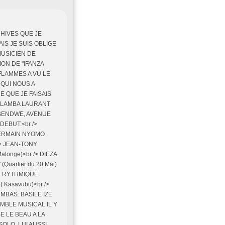
HIVES QUE JE
AIS JE SUIS OBLIGE
MUSICIEN DE
ON DE "IFANZA
 FLAMMES A VU LE
 QUI NOUS A
 QUE JE FAISAIS
BOLAMBA LAURANT
 SENDWE, AVENUE
DEBUT:<br />
> GERMAIN NYOMO
 /> JEAN-TONY
atonge)<br /> DIEZA
Quartier du 20 Mai)
RE RYTHMIQUE:
( Kasavubu)<br />
UMBAS: BASILE IZE
EMBLE MUSICAL IL Y
E LE BEAU A LA
SOLO, LUI AUSSI