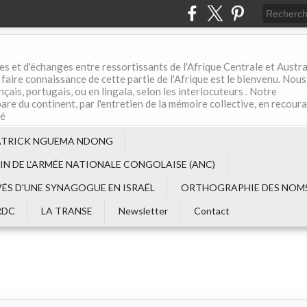
es et d'échanges entre ressortissants de l'Afrique Centrale et Austral
aire connaissance de cette partie de l'Afrique est le bienvenu. Nous
çais, portugais, ou en lingala, selon les interlocuteurs . Notre
are du continent, par l'entretien de la mémoire collective, en recour
té
ATRICK NGUEMA NDONG
EIN DE L‘ARMÉE NATIONALE CONGOLAISE (ANC)
VÉS D'UNE SYNAGOGUE EN ISRAËL
ORTHOGRAPHIE DES NOMS
RDC
LA TRANSE
Newsletter
Contact