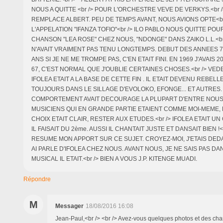
NOUS A QUITTE <br /> POUR L'ORCHESTRE VEVE DE VERKYS.<br />
REMPLACE ALBERT. PEU DE TEMPS AVANT, NOUS AVIONS OPTE<br
L'APPELATION "IFANZA TOFIO"<br /> ILO PABLO NOUS QUITTE POU
CHANSON "LEA ROSE" CHEZ NOUS, "NDONGE" DANS ZAIKO L.L.<b
N'AVAIT VRAIMENT PAS TENU LONGTEMPS. DEBUT DES ANNEES 70
ANS SI JE NE ME TROMPE PAS, C'EN ETAIT FINI. EN 1969 J'AVAIS 
67, C'EST NORMAL QUE J'OUBLIE CERTAINES CHOSES.<br /> VED
IFOLEA ETAIT A LA BASE DE CETTE FIN . IL ETAIT DEVENU REBELLE.
TOUJOURS DANS LE SILLAGE D'EVOLOKO, EFONGE... ET AUTRES.
COMPORTEMENT AVAIT DECOURAGE LA PLUPART D'ENTRE NOUS
MUSICIENS QUI EN GRANDE PARTIE ETAIENT COMME MOI-MEME, 
CHOIX ETAIT CLAIR, RESTER AUX ETUDES.<br /> IFOLEA ETAIT 
IL FAISAIT DU 2ème. AUSSI IL CHANTAIT JUSTE ET DANSAIT BIEN !<
RESUME MON APPORT SUR CE SUJET. CROYEZ-MOI, J'ETAIS DEDA
AI PARLE D'IFOLEA CHEZ NOUS. AVANT NOUS, JE NE SAIS PAS 
MUSICAL IL ETAIT.<br /> BIEN A VOUS J.P. KITENGE MUADI.
Répondre
M
Messager
18/08/2016 16:08
Jean-Paul,<br /> <br /> Avez-vous quelques photos et des ch