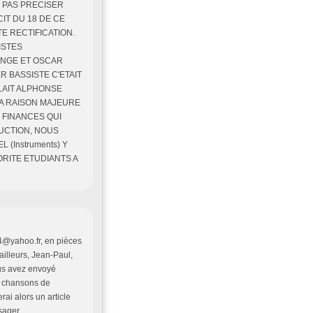
S PAS PRECISER
IT DU 18 DE CE
TE RECTIFICATION.
ISTES
TONGE ET OSCAR
ER BASSISTE C'ETAIT
LAIT ALPHONSE
- LA RAISON MAJEURE
S FINANCES QUI
DUCTION, NOUS
(Instruments) Y
ORITE ETUDIANTS A
4@yahoo.fr, en pièces
'ailleurs, Jean-Paul,
ous avez envoyé
es chansons de
ai alors un article
sager