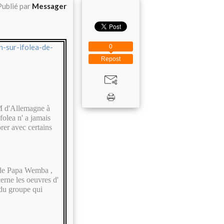
Publié par
Messager
-sur-ifolea-de-
0
Repost
M d'Allemagne à
folea n' a jamais
borer avec certains
n de Papa Wemba ,
rne les oeuvres d'
m du groupe qui