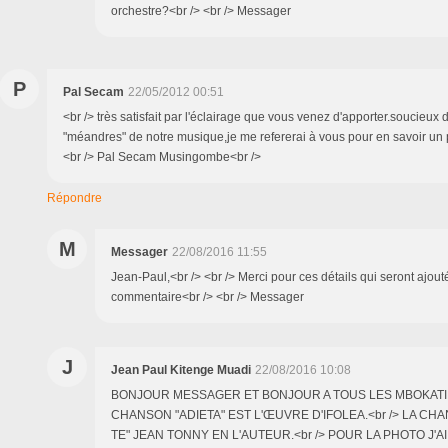
orchestre?<br /> <br /> Messager
P
Pal Secam
22/05/2012 00:51
<br /> très satisfait par l'éclairage que vous venez d'apporter.soucieux 
"méandres" de notre musique,je me refererai à vous pour en savoir un p
<br /> Pal Secam Musingombe<br />
Répondre
M
Messager
22/08/2016 11:55
Jean-Paul,<br /> <br /> Merci pour ces détails qui seront ajout
commentaire<br /> <br /> Messager
J
Jean Paul Kitenge Muadi
22/08/2016 10:08
BONJOUR MESSAGER ET BONJOUR A TOUS LES MBOKATIER
CHANSON "ADIETA" EST L'ŒUVRE D'IFOLEA.<br /> LA CH
TE" JEAN TONNY EN L'AUTEUR.<br /> POUR LA PHOTO J'