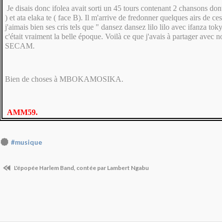
Je disais donc ifolea avait sorti un 45 tours contenant 2 chansons dont
) et ata elaka te ( face B). Il m'arrive de fredonner quelques airs de c
j'aimais bien ses cris tels que " dansez dansez lilo lilo avec ifanza tok
c'était vraiment la belle époque. Voilà ce que j'avais à partager avec 
SECAM.
Bien de choses à MBOKAMOSIKA.
AMM59.
#musique
L'épopée Harlem Band, contée par Lambert Ngabu