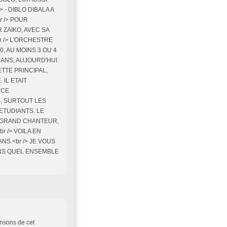
 - DIBLO DIBALA A
 /> POUR
R ZAIKO, AVEC SA
r /> L'ORCHESTRE
, AU MOINS 3 OU 4
20ANS, AUJOURD'HUI
ETTE PRINCIPAL,
 IL ETAIT
 CE
, SURTOUT LES
ETUDIANTS. LE
UN GRAND CHANTEUR,
br /> VOILA EN
NS.<br /> JE VOUS
DANS QUEL ENSEMBLE
ansons de cet