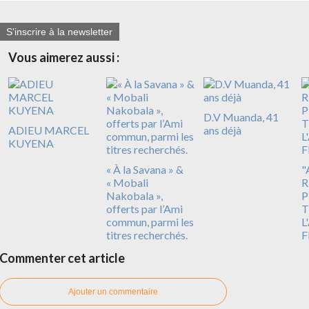
S'inscrire à la newsletter
Vous aimerez aussi :
D.V Muanda, 41
ADIEU MARCEL
ans déjà
KUYENA
« À la Savana » &
"
« Mobali
R
Nakobala »,
P
offerts par l’Ami
T
commun, parmi les
L
titres recherchés.
F
Commenter cet article
Ajouter un commentaire