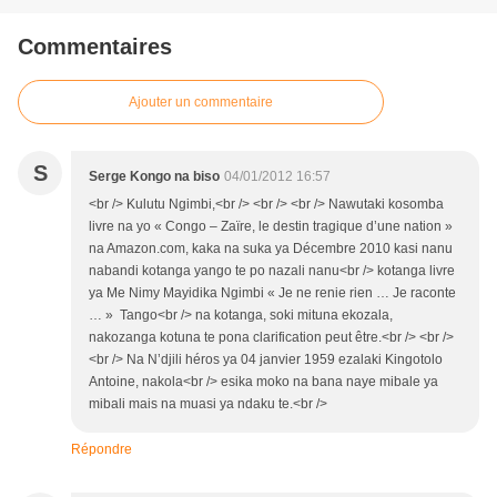
Commentaires
Ajouter un commentaire
S
Serge Kongo na biso
04/01/2012 16:57
<br /> Kulutu Ngimbi,<br /> <br /> <br /> Nawutaki kosomba
livre na yo « Congo – Zaïre, le destin tragique d’une nation »
na Amazon.com, kaka na suka ya Décembre 2010 kasi nanu
nabandi kotanga yango te po nazali nanu<br /> kotanga livre
ya Me Nimy Mayidika Ngimbi « Je ne renie rien … Je raconte
… » Tango<br /> na kotanga, soki mituna ekozala,
nakozanga kotuna te pona clarification peut être.<br /> <br />
<br /> Na N’djili héros ya 04 janvier 1959 ezalaki Kingotolo
Antoine, nakola<br /> esika moko na bana naye mibale ya
mibali mais na muasi ya ndaku te.<br />
Répondre