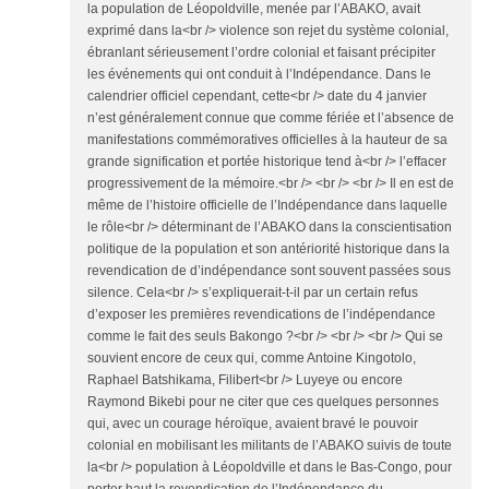
la population de Léopoldville, menée par l’ABAKO, avait
exprimé dans la<br /> violence son rejet du système colonial,
ébranlant sérieusement l’ordre colonial et faisant précipiter
les événements qui ont conduit à l’Indépendance. Dans le
calendrier officiel cependant, cette<br /> date du 4 janvier
n’est généralement connue que comme fériée et l’absence de
manifestations commémoratives officielles à la hauteur de sa
grande signification et portée historique tend à<br /> l’effacer
progressivement de la mémoire.<br /> <br /> <br /> Il en est de
même de l’histoire officielle de l’Indépendance dans laquelle
le rôle<br /> déterminant de l’ABAKO dans la conscientisation
politique de la population et son antériorité historique dans la
revendication de d’indépendance sont souvent passées sous
silence. Cela<br /> s’expliquerait-t-il par un certain refus
d’exposer les premières revendications de l’indépendance
comme le fait des seuls Bakongo ?<br /> <br /> <br /> Qui se
souvient encore de ceux qui, comme Antoine Kingotolo,
Raphael Batshikama, Filibert<br /> Luyeye ou encore
Raymond Bikebi pour ne citer que ces quelques personnes
qui, avec un courage héroïque, avaient bravé le pouvoir
colonial en mobilisant les militants de l’ABAKO suivis de toute
la<br /> population à Léopoldville et dans le Bas-Congo, pour
porter haut la revendication de l’Indépendance du