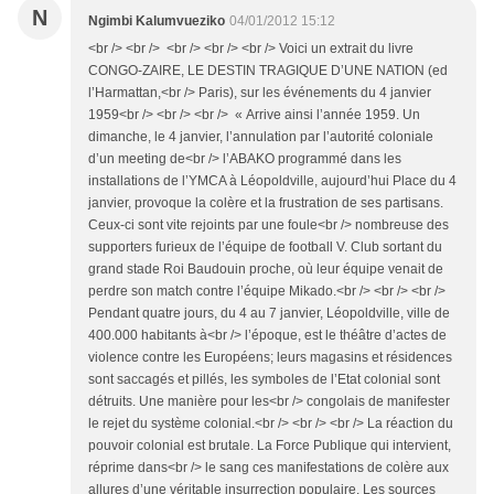
N
Ngimbi Kalumvueziko
04/01/2012 15:12
<br /> <br /> <br /> <br /> <br /> Voici un extrait du livre
CONGO-ZAIRE, LE DESTIN TRAGIQUE D’UNE NATION (ed
l’Harmattan,<br /> Paris), sur les événements du 4 janvier
1959<br /> <br /> <br /> « Arrive ainsi l’année 1959. Un
dimanche, le 4 janvier, l’annulation par l’autorité coloniale
d’un meeting de<br /> l’ABAKO programmé dans les
installations de l’YMCA à Léopoldville, aujourd’hui Place du 4
janvier, provoque la colère et la frustration de ses partisans.
Ceux-ci sont vite rejoints par une foule<br /> nombreuse des
supporters furieux de l’équipe de football V. Club sortant du
grand stade Roi Baudouin proche, où leur équipe venait de
perdre son match contre l’équipe Mikado.<br /> <br /> <br />
Pendant quatre jours, du 4 au 7 janvier, Léopoldville, ville de
400.000 habitants à<br /> l’époque, est le théâtre d’actes de
violence contre les Européens; leurs magasins et résidences
sont saccagés et pillés, les symboles de l’Etat colonial sont
détruits. Une manière pour les<br /> congolais de manifester
le rejet du système colonial.<br /> <br /> <br /> La réaction du
pouvoir colonial est brutale. La Force Publique qui intervient,
réprime dans<br /> le sang ces manifestations de colère aux
allures d’une véritable insurrection populaire. Les sources