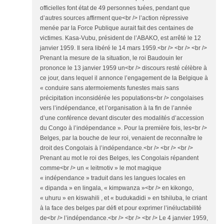
officielles font état de 49 personnes tuées, pendant que
d’autres sources affirment que<br /> l’action répressive
menée par la Force Publique aurait fait des centaines de
victimes. Kasa-Vubu, président de l’ABAKO, est arrêté le 12
janvier 1959. Il sera libéré le 14 mars 1959.<br /> <br /> <br />
Prenant la mesure de la situation, le roi Baudouin Ier
prononce le 13 janvier 1959 un<br /> discours resté célèbre à
ce jour, dans lequel il annonce l’engagement de la Belgique à
« conduire sans atermoiements funestes mais sans
précipitation inconsidérée les populations<br /> congolaises
vers l’indépendance, et l’organisation à la fin de l’année
d’une conférence devant discuter des modalités d’accession
du Congo à l’indépendance ». Pour la première fois, les<br />
Belges, par la bouche de leur roi, venaient de reconnaître le
droit des Congolais à l’indépendance.<br /> <br /> <br />
Prenant au mot le roi des Belges, les Congolais répandent
comme<br /> un « leitmotiv » le mot magique
« indépendance » traduit dans les langues locales en
« dipanda » en lingala, « kimpwanza »<br /> en kikongo,
« uhuru » en kiswahili , et « budukadidi » en tshiluba, le criant
à la face des belges par défi et pour exprimer l’inéluctabilité
de<br /> l’indépendance.<br /> <br /> <br /> Le 4 janvier 1959,