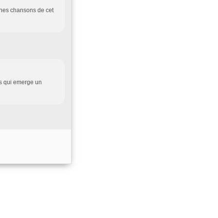
ines chansons de cet
ays qui emerge un