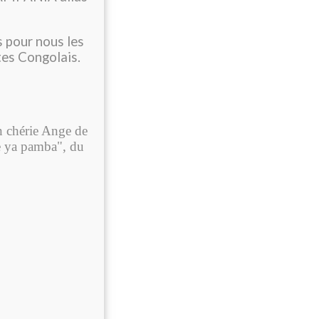
s pour nous les
stes Congolais.
n chérie Ange de
e ya pamba", du