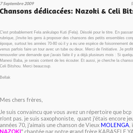
7 Septembre 2009
Chansons dédicacées: Nazoki & Celi Bi
C'est probablement Fela anikulapo Kuti (Fela). Désolé pour le titre. En passan
rubrique, j'invite les gens à proposer des chansons des petits ensembles cong
époque, surtout les années 70-80 où il y a eu une espèce de foisonnement 
venus parfois faire un tour avec un tube ou deux. Merci de l'initiative. Je profi
renouveler une demande que j'avais faite il y a déjà plusieurs mois : Si quel
Manesi Baba, je serais content de les écouter. Et aussi, je cherche la chans
Celi Bitshou. Merci beaucoup.
Bellak
Mes chers frères,
Je suis convaincu que vous avez un répertoire que bcp
n'ont pas. je suis saxophoniste, quant j'étais encore je
années 70, j'aimais une chanson de Vieux
MOLENGA
,
NAZOKI
" chantée par notre grand frère KABASELE 