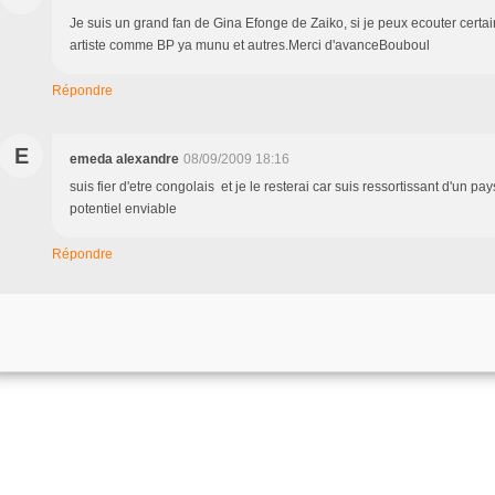
Je suis un grand fan de Gina Efonge de Zaiko, si je peux ecouter certa
artiste comme BP ya munu et autres.Merci d'avanceBouboul
Répondre
E
emeda alexandre
08/09/2009 18:16
suis fier d'etre congolais et je le resterai car suis ressortissant d'un p
potentiel enviable
Répondre