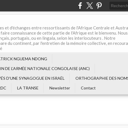
es et d'échanges entre ressortissants de l'Afrique Centrale et Austral
aire connaissance de cette partie de l'Afrique est le bienvenu. Nous
çais, portugais, ou en lingala, selon les interlocuteurs . Notre
are du continent, par l'entretien de la mémoire collective, en recour
té
ATRICK NGUEMA NDONG
EIN DE L‘ARMÉE NATIONALE CONGOLAISE (ANC)
VÉS D'UNE SYNAGOGUE EN ISRAËL
ORTHOGRAPHIE DES NOMS
RDC
LA TRANSE
Newsletter
Contact