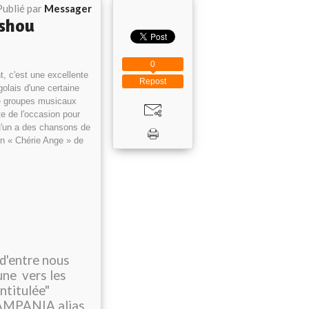
Publié par
Messager
tshou
0
t, c'est une excellente
Repost
olais d'une certaine
de groupes musicaux
te de l'occasion pour
qu'un a des chansons de
on « Chérie Ange » de
 d'entre nous
une vers les
 intitulée"
YAMPANIA alias