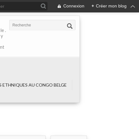
Connexion
+
Créer mon blog
e .
 y
ant
 ETHNIQUES AU CONGO BELGE