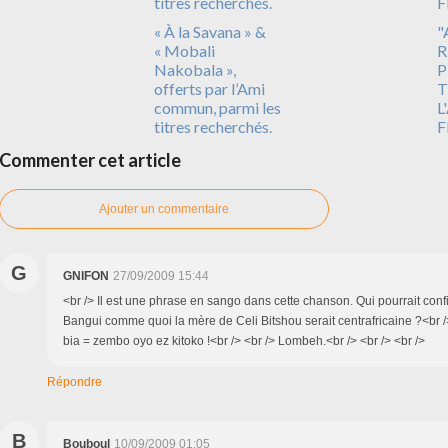
« À la Savana » &
"
« Mobali
R
Nakobala »,
P
offerts par l’Ami
T
commun, parmi les
L
titres recherchés.
F
Commenter cet article
Ajouter un commentaire
G
GNIFON
27/09/2009 15:44
<br /> Il est une phrase en sango dans cette chanson. Qui pourrait confi
Bangui comme quoi la mère de Celi Bitshou serait centrafricaine ?<br 
bia = zembo oyo ez kitoko !<br /> <br /> Lombeh.<br /> <br /> <br />
Répondre
B
Bouboul
10/09/2009 01:05