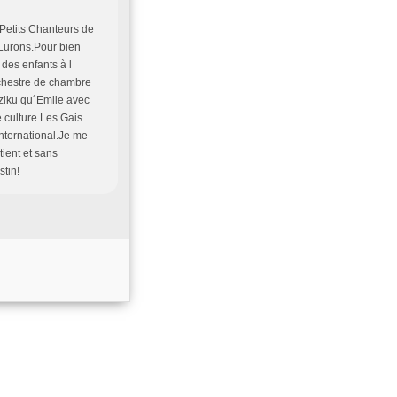
Petits Chanteurs de
 Lurons.Pour bien
des enfants à l
orchestre de chambre
ziku qu´Emile avec
e culture.Les Gais
international.Je me
ient et sans
destin!