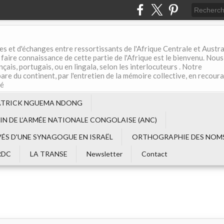
es et d'échanges entre ressortissants de l'Afrique Centrale et Austral
aire connaissance de cette partie de l'Afrique est le bienvenu. Nous
çais, portugais, ou en lingala, selon les interlocuteurs . Notre
are du continent, par l'entretien de la mémoire collective, en recour
té
ATRICK NGUEMA NDONG
EIN DE L‘ARMÉE NATIONALE CONGOLAISE (ANC)
VÉS D'UNE SYNAGOGUE EN ISRAËL
ORTHOGRAPHIE DES NOMS
RDC
LA TRANSE
Newsletter
Contact