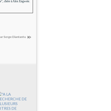
e", chère à Alex Engwete.
r Serge Diantantu