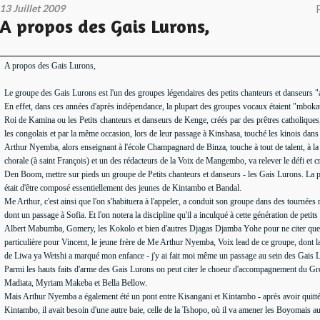
13 Juillet 2009
A propos des Gais Lurons,
A propos des Gais Lurons,
Le groupe des Gais Lurons est l'un des groupes légendaires des petits chanteurs et danseurs 
En effet, dans ces années d'après indépendance, la plupart des groupes vocaux étaient "mbokat
Roi de Kamina ou les Petits chanteurs et danseurs de Kenge, créés par des prêtres catholique
les congolais et par la même occasion, lors de leur passage à Kinshasa, touché les kinois dans 
Arthur Nyemba, alors enseignant à l'école Champagnard de Binza, touche à tout de talent, à la
chorale (à saint François) et un des rédacteurs de la Voix de Mangembo, va relever le défi et c
Den Boom, mettre sur pieds un groupe de Petits chanteurs et danseurs - les Gais Lurons. La pa
était d'être composé essentiellement des jeunes de Kintambo et Bandal.
Me Arthur, c'est ainsi que l'on s'habituera à l'appeler, a conduit son groupe dans des tournée
dont un passage à Sofia. Et l'on notera la discipline qu'il a inculqué à cette génération de petit
Albert Mabumba, Gomery, les Kokolo et bien d'autres Djagas Djamba Yohe pour ne citer que c
particulière pour Vincent, le jeune frère de Me Arthur Nyemba, Voix lead de ce groupe, dont la
de Liwa ya Wetshi a marqué mon enfance - j'y ai fait moi même un passage au sein des Gais 
Parmi les hauts faits d'arme des Gais Lurons on peut citer le choeur d'accompagnement du Gr
Madiata, Myriam Makeba et Bella Bellow.
Mais Arthur Nyemba a également été un pont entre Kisangani et Kintambo - après avoir quitté 
Kintambo, il avait besoin d'une autre baie, celle de la Tshopo, où il va amener les Boyomais au