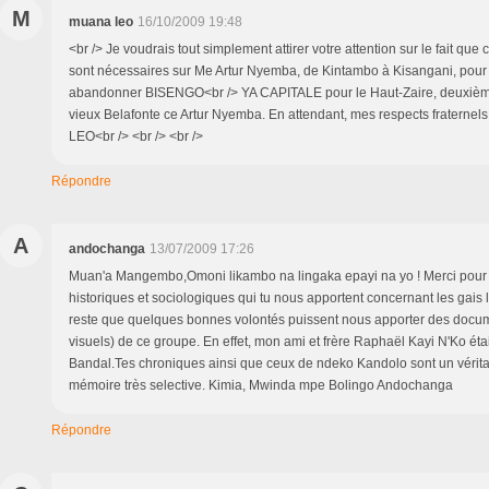
M
muana leo
16/10/2009 19:48
<br /> Je voudrais tout simplement attirer votre attention sur le fait que
sont nécessaires sur Me Artur Nyemba, de Kintambo à Kisangani, pour q
abandonner BISENGO<br /> YA CAPITALE pour le Haut-Zaire, deuxièm
vieux Belafonte ce Artur Nyemba. En attendant, mes respects fraterne
LEO<br /> <br /> <br />
Répondre
A
andochanga
13/07/2009 17:26
Muan'a Mangembo,Omoni likambo na lingaka epayi na yo ! Merci pour
historiques et sociologiques qui tu nous apportent concernant les gais l
reste que quelques bonnes volontés puissent nous apporter des docum
visuels) de ce groupe. En effet, mon ami et frère Raphaël Kayi N'Ko ét
Bandal.Tes chroniques ainsi que ceux de ndeko Kandolo sont un vérit
mémoire très selective. Kimia, Mwinda mpe Bolingo Andochanga
Répondre