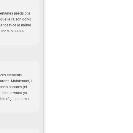
 certaines précisions
uelle raison doit-il
ent est-ce le même
ls.<br /> MUANA
 ces éléments
urons. Maintenant, il
ents sonores (et
ait bien mwana ya
able régal pour ma