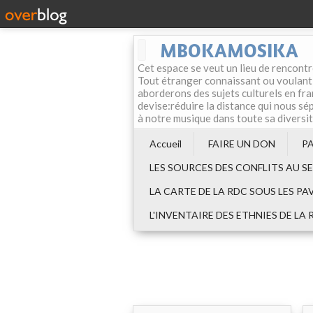
MBOKAMOSIKA
Cet espace se veut un lieu de rencontr
Tout étranger connaissant ou voulant f
aborderons des sujets culturels en fran
devise:réduire la distance qui nous sép
à notre musique dans toute sa diversi
Accueil
FAIRE UN DON
P
LES SOURCES DES CONFLITS AU S
LA CARTE DE LA RDC SOUS LES PA
L'INVENTAIRE DES ETHNIES DE LA 