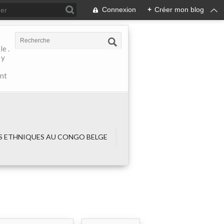
Connexion
+
Créer mon blog
e .
 y
ant
 ETHNIQUES AU CONGO BELGE