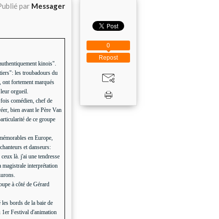
Publié par
Messager
0
Repost
"authentiquement kinois".
iers": les troubadours du
s, ont fortement marqués
leur orgueil.
 fois comédien, chef de
réer, bien avant le Père Van
rticularité de ce groupe
s mémorables en Europe,
s chanteurs et danseurs:
eux là. j'ai une tendresse
 magistrale interprétation
Lurons.
oupe à côté de Gérard
les bords de la baie de
 1er Festival d'animation