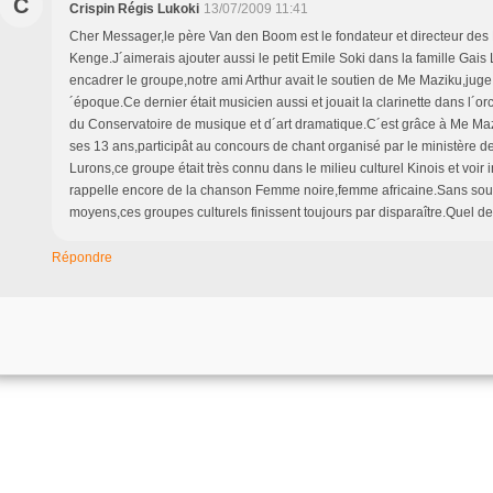
C
Crispin Régis Lukoki
13/07/2009 11:41
Cher Messager,le père Van den Boom est le fondateur et directeur des 
Kenge.J´aimerais ajouter aussi le petit Emile Soki dans la famille Gais
encadrer le groupe,notre ami Arthur avait le soutien de Me Maziku,juge 
´époque.Ce dernier était musicien aussi et jouait la clarinette dans l´
du Conservatoire de musique et d´art dramatique.C´est grâce à Me Ma
ses 13 ans,participât au concours de chant organisé par le ministère d
Lurons,ce groupe était très connu dans le milieu culturel Kinois et voir 
rappelle encore de la chanson Femme noire,femme africaine.Sans sout
moyens,ces groupes culturels finissent toujours par disparaître.Quel 
Répondre