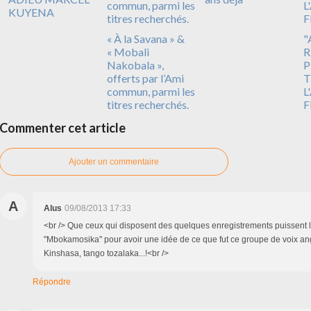
KUYENA
« À la Savana » &
"
« Mobali
R
Nakobala »,
P
offerts par l’Ami
T
commun, parmi les
L
titres recherchés.
F
Commenter cet article
Ajouter un commentaire
A
Alus
09/08/2013 17:33
<br /> Que ceux qui disposent des quelques enregistrements puissent 
"Mbokamosika" pour avoir une idée de ce que fut ce groupe de voix an
Kinshasa, tango tozalaka...!<br />
Répondre