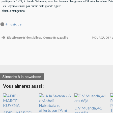
politique de 1974, à côté de Ndongala, avec leur fameux "bango wana Bilombe bana haut Zaïr
Les Boyomais n'ont pas oublié cette grande figure.
Muan’a mangembo
#musique
Election présidentielle au Congo Brazzaville
POURQUOI ? pa
S'inscrire à la newsletter
Vous aimerez aussi :
D.V Muanda, 41
ADIEU MARCEL
ans déjà