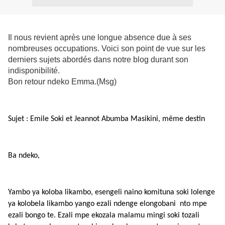
Il nous revient après une longue absence due à ses
nombreuses occupations. Voici son point de vue sur les
derniers sujets abordés dans notre blog durant son
indisponibilité.
Bon retour ndeko Emma.(Msg)
Sujet : Emile Soki et Jeannot Abumba Masikini, même destin
Ba ndeko,
Yambo ya koloba likambo, esengeli naino komituna soki lolenge
ya kolobela likambo yango ezali ndenge elongobani nto mpe
ezali bongo te. Ezali mpe ekozala malamu mingi soki tozali