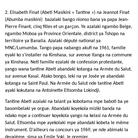
2. Elisabeth Finat (Abeti Masikini « Tantine ») na Jeannot Finat
(Abumba masikini) bazalaki bango nionso bana ya papa Jean-
Pierre Finant, cinq filles et un garçon. Ye azalaki ngambo Belge,
ngambo Moboa ya Province Orientale, district ya Tshopo na
territoire ya Banalia. Azalaki député national ya
MNC/Lumumba. Tango papa nabango akufi na 1961, famille
eyaki ko s’installer na Kinshasa, sur avenue Itanga na commune
ya Kinshasa.
Neti famille ezalaki de confession protestante,
yango wana tantine Abeti abandaki kotanga na Armée du Salut,
sur avenue Kasaï.
Atako bongo, leki na ye Josée ye abandaki
kotanga na Saint Paul. Na Armée du Salut nde tantine Abeti
ayaki kokutana na Antoinette Etisomba Lokindji.
Tantine Abeti azalaki na talant ya kobotama mpe baboti ba ye
basombelaki ye orgue. Abandaki koyekola miziki banda na
ndako mpe a continuer koyekola yango na kelasi na Armée du
Salut. Etisomba mpe ayekolaki mpe abandaki kobeta le même
instrument. D’ailleurs na concours ya 1969, ye nde abimaki la
deuxième, sima ya Emile Soki, le premier.