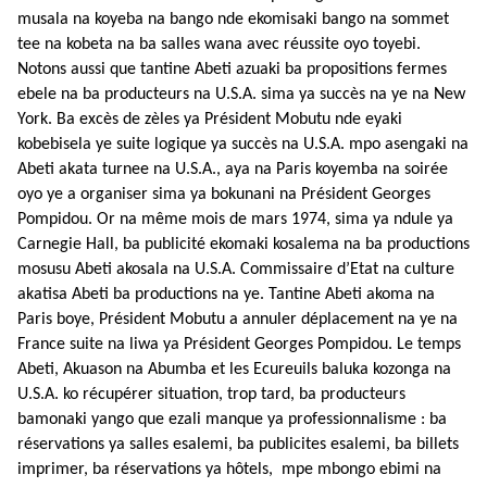
musala na koyeba na bango nde ekomisaki bango na sommet
tee na kobeta na ba salles wana avec réussite oyo toyebi.
Notons aussi que tantine Abeti azuaki ba propositions fermes
ebele na ba producteurs na U.S.A. sima ya succès na ye na New
York. Ba excès de zèles ya Président Mobutu nde eyaki
kobebisela ye suite logique ya succès na U.S.A. mpo asengaki na
Abeti akata turnee na U.S.A., aya na Paris koyemba na soirée
oyo ye a organiser sima ya bokunani na Président Georges
Pompidou. Or na même mois de mars 1974, sima ya ndule ya
Carnegie Hall, ba publicité ekomaki kosalema na ba productions
mosusu Abeti akosala na U.S.A. Commissaire d’Etat na culture
akatisa Abeti ba productions na ye. Tantine Abeti akoma na
Paris boye, Président Mobutu a annuler déplacement na ye na
France suite na liwa ya Président Georges Pompidou. Le temps
Abeti, Akuason na Abumba et les Ecureuils baluka kozonga na
U.S.A. ko récupérer situation, trop tard, ba producteurs
bamonaki yango que ezali manque ya professionnalisme : ba
réservations ya salles esalemi, ba publicites esalemi, ba billets
imprimer, ba réservations ya hôtels, mpe mbongo ebimi na