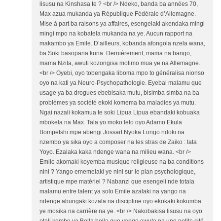
lisusu na Kinshasa te ? <br /> Ndeko, banda ba années 70,
Max azua mukanda ya République Fédérale d’Allemagne.
Mise à part ba raisons ya affaires, esengelaki akendaka mingi
mingi mpo na kobatela mukanda na ye. Aucun rapport na
makambo ya Emile. D’ailleurs, kobanda afongola nzela wana,
ba Soki basopana kuna. Dernièrement, mama na bango,
mama Nzita, awuti kozongisa molimo mua ye na Allemagne.
<br /> Oyebi, oyo tobengaka liboma mpo to généralisa nionso
oyo na kati ya Neuro-Psychopathologie. Eyebai malamu que
usage ya ba drogues ebebisaka mutu, bisimba simba na ba
problèmes ya société ekoki komema ba maladies ya mutu.
Ngai nazali kokamua te soki Lipua Lipua ebandaki kobuaka
mbokela na Max. Tala yo moko lelo oyo Adamo Ekula
Bompetshi mpe abengi Jossart Nyoka Longo ndoki na
nzembo ya sika oyo a composer na les stras de Zaiko : tata
Yoyo. Ezalaka kaka ndenge wana na milieu wana. <br />
Emile akomaki koyemba musique religieuse na ba conditions
nini ? Yango ememelaki ye nini sur le plan psychologique,
artistique mpe matériel ? Nabanzi que esengeli nde totala
malamu entre talent ya solo Emile azalaki na yango na
ndenge abungaki kozala na discipline oyo ekokaki kokumba
ye mosika na carrière na ye. <br /> Nakobakisa lisusu na oyo