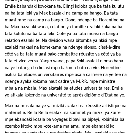
Emile babandaki koyokana te.
Elingi koloba que ba tata kulutu
na ba tata leki ya Max bazalaki na camp na bango. Ba tata
muasi mpe na camp na bango. Donc, ndenge ba Florentine na
ba Max bazalaki wana, relation ya famille ezalaki kaka na ba
tata kulutu na ba tata leki. Côté ya ba tata muasi na bango
relation ezalaki te. Na division wana bitumba ya nkisi mpe
ezalaki makasi na komekama na ndenge nionso, c’est-à-dire
côté ya ba tata muasi bako combattre réussite ya côté ya ba
tata et vice versa. Yango wana, papa Soki asalaki nionso bana
na ye batanga ba kelasi mpo bakoma bato na vie. Florentine
asilisa ba études universitaires mpe asala carrière na ye tee na
ndenge ayaka kokoma haut cadre ya M.P.R. mpe ministre
mbala na mbala. Max akataki ba études universitaires, Emile
ye atikala kokende na université te après diplôme d’Etat na ye.
Max na musala na ye ya miziki azalaki na réussite artistique na
matérielle. Bella Bella ezalaki na sommet ya miziki ya Zaïre
mpe ebandaki kosala ba voyages bipayi na bipayi, kobimisa ba
nzembo kitoko mpe kotekama malamu, mpe ebandaki ko