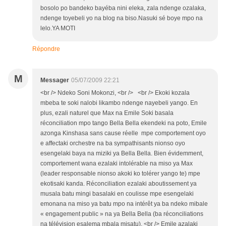
bosolo po bandeko bayéba nini eleka, zala ndenge ozalaka,
ndenge toyebeli yo na blog na biso.Nasuki sé boye mpo na
lelo.YA MOTI
Répondre
M
Messager
05/07/2009 22:21
<br /> Ndeko Soni Mokonzi, <br /> <br /> Ekoki kozala
mbeba te soki nalobi likambo ndenge nayebeli yango. En
plus, ezali naturel que Max na Emile Soki basala
réconciliation mpo tango Bella Bella ekendeki na poto, Emile
azonga Kinshasa sans cause réelle mpe comportement oyo
e affectaki orchestre na ba sympathisants nionso oyo
esengelaki baya na miziki ya Bella Bella. Bien évidemment,
comportement wana ezalaki intolérable na miso ya Max
(leader responsable nionso akoki ko tolérer yango te) mpe
ekotisaki kanda. Réconciliation ezalaki aboutissement ya
musala batu mingi basalaki en coulisse mpe esengelaki
emonana na miso ya batu mpo na intérêt ya ba ndeko mibale
« engagement public » na ya Bella Bella (ba réconciliations
na télévision esalema mbala misatu). <br /> Emile azalaki