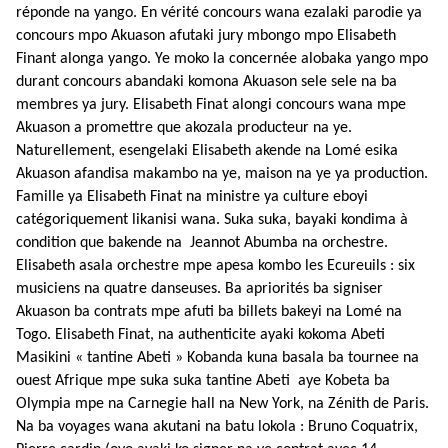
réponde na yango. En vérité concours wana ezalaki parodie ya
concours mpo Akuason afutaki jury mbongo mpo Elisabeth
Finant alonga yango. Ye moko la concernée alobaka yango mpo
durant concours abandaki komona Akuason sele sele na ba
membres ya jury. Elisabeth Finat alongi concours wana mpe
Akuason a promettre que akozala producteur na ye.
Naturellement, esengelaki Elisabeth akende na Lomé esika
Akuason afandisa makambo na ye, maison na ye ya production.
Famille ya Elisabeth Finat na ministre ya culture eboyi
catégoriquement likanisi wana. Suka suka, bayaki kondima à
condition que bakende na Jeannot Abumba na orchestre.
Elisabeth asala orchestre mpe apesa kombo les Ecureuils : six
musiciens na quatre danseuses. Ba apriorités ba signiser
Akuason ba contrats mpe afuti ba billets bakeyi na Lomé na
Togo. Elisabeth Finat, na authenticite ayaki kokoma Abeti
Masikini « tantine Abeti » Kobanda kuna basala ba tournee na
ouest Afrique mpe suka suka tantine Abeti aye Kobeta ba
Olympia mpe na Carnegie hall na New York, na Zénith de Paris.
Na ba voyages wana akutani na batu lokola : Bruno Coquatrix,