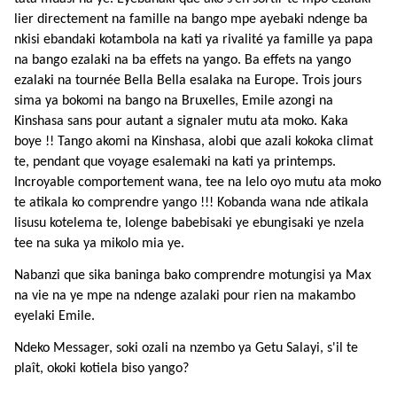
lier directement na famille na bango mpe ayebaki ndenge ba
nkisi ebandaki kotambola na kati ya rivalité ya famille ya papa
na bango ezalaki na ba effets na yango. Ba effets na yango
ezalaki na tournée Bella Bella esalaka na Europe. Trois jours
sima ya bokomi na bango na Bruxelles, Emile azongi na
Kinshasa sans pour autant a signaler mutu ata moko. Kaka
boye !! Tango akomi na Kinshasa, alobi que azali kokoka climat
te, pendant que voyage esalemaki na kati ya printemps.
Incroyable comportement wana, tee na lelo oyo mutu ata moko
te atikala ko comprendre yango !!! Kobanda wana nde atikala
lisusu kotelema te, lolenge babebisaki ye ebungisaki ye nzela
tee na suka ya mikolo mia ye.
Nabanzi que sika baninga bako comprendre motungisi ya Max
na vie na ye mpe na ndenge azalaki pour rien na makambo
eyelaki Emile.
Ndeko Messager, soki ozali na nzembo ya Getu Salayi, s'il te
plaît, okoki kotiela biso yango?