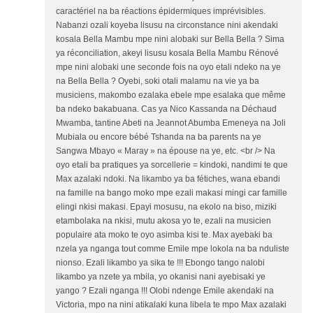
caractériel na ba réactions épidermiques imprévisibles.
Nabanzi ozali koyeba lisusu na circonstance nini akendaki
kosala Bella Mambu mpe nini alobaki sur Bella Bella ? Sima
ya réconciliation, akeyi lisusu kosala Bella Mambu Rénové
mpe nini alobaki une seconde fois na oyo etali ndeko na ye
na Bella Bella ? Oyebi, soki otali malamu na vie ya ba
musiciens, makombo ezalaka ebele mpe esalaka que même
ba ndeko bakabuana. Cas ya Nico Kassanda na Déchaud
Mwamba, tantine Abeti na Jeannot Abumba Emeneya na Joli
Mubiala ou encore bébé Tshanda na ba parents na ye
Sangwa Mbayo « Maray » na épouse na ye, etc. <br /> Na
oyo etali ba pratiques ya sorcellerie = kindoki, nandimi te que
Max azalaki ndoki. Na likambo ya ba fétiches, wana ebandi
na famille na bango moko mpe ezali makasi mingi car famille
elingi nkisi makasi. Epayi mosusu, na ekolo na biso, miziki
etambolaka na nkisi, mutu akosa yo te, ezali na musicien
populaire ata moko te oyo asimba kisi te. Max ayebaki ba
nzela ya nganga tout comme Emile mpe lokola na ba nduliste
nionso. Ezali likambo ya sika te !!! Ebongo tango nalobi
likambo ya nzete ya mbila, yo okanisi nani ayebisaki ye
yango ? Ezali nganga !!! Olobi ndenge Emile akendaki na
Victoria, mpo na nini atikalaki kuna libela te mpo Max azalaki