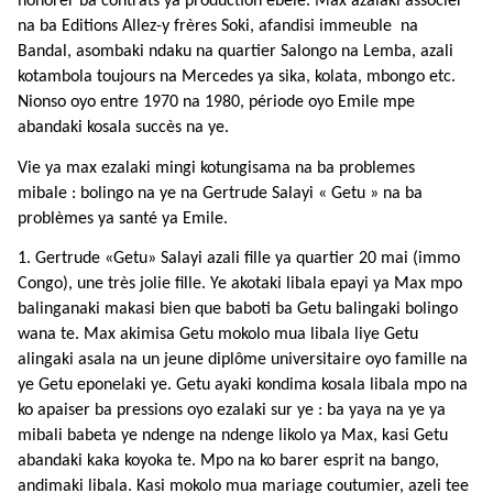
honorer ba contrats ya production ebele. Max azalaki associer
na ba Editions Allez-y frères Soki, afandisi immeuble na
Bandal, asombaki ndaku na quartier Salongo na Lemba, azali
kotambola toujours na Mercedes ya sika, kolata, mbongo etc.
Nionso oyo entre 1970 na 1980, période oyo Emile mpe
abandaki kosala succès na ye.
Vie ya max ezalaki mingi kotungisama na ba problemes
mibale : bolingo na ye na Gertrude Salayi « Getu » na ba
problèmes ya santé ya Emile.
1. Gertrude
«
Getu
»
Salayi azali fille ya quartier 20 mai (immo
Congo), une très jolie fille. Ye akotaki libala epayi ya Max mpo
balinganaki makasi bien que baboti ba Getu balingaki bolingo
wana te. Max akimisa Getu mokolo mua libala liye Getu
alingaki asala na un jeune diplôme universitaire oyo famille na
ye Getu eponelaki ye. Getu ayaki kondima kosala libala mpo na
ko apaiser ba pressions oyo ezalaki sur ye : ba yaya na ye ya
mibali babeta ye ndenge na ndenge likolo ya Max, kasi Getu
abandaki kaka koyoka te. Mpo na ko barer esprit na bango,
andimaki libala. Kasi mokolo mua mariage coutumier, azeli tee