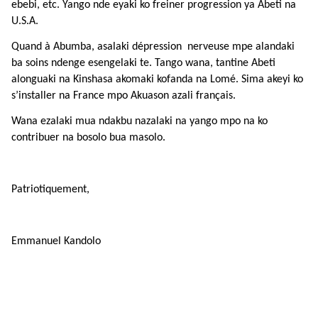
ebebi, etc. Yango nde eyaki ko freiner progression ya Abeti na
U.S.A.
Quand à Abumba, asalaki dépression nerveuse mpe alandaki
ba soins ndenge esengelaki te. Tango wana, tantine Abeti
alonguaki na Kinshasa akomaki kofanda na Lomé. Sima akeyi ko
s’installer na France mpo Akuason azali français.
Wana ezalaki mua ndakbu nazalaki na yango mpo na ko
contribuer na bosolo bua masolo.
Patriotiquement,
Emmanuel Kandolo