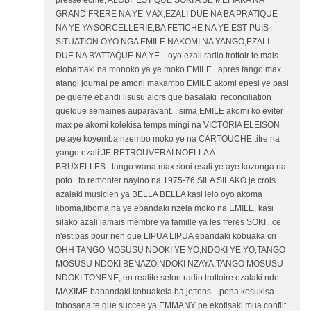
presse ecrite, ALOBI EST QUE SOKI A SE MEFIAKA NA
GRAND FRERE NA YE MAX,EZALI DUE NA BA PRATIQUE
NA YE YA SORCELLERIE,BA FETICHE NA YE,EST PUIS
SITUATION OYO NGA EMILE NAKOMI NA YANGO,EZALI
DUE NA B'ATTAQUE NA YE....oyo ezali radio trottoir te mais
elobamaki na monoko ya ye moko EMILE...apres tango max
atangi journal pe amoni makambo EMILE akomi epesi ye pasi
pe guerre ebandi lisusu alors que basalaki reconciliation
quelque semaines auparavant....sima EMILE akomi ko eviter
max pe akomi kolekisa temps mingi na VICTORIA ELEISON
pe aye koyemba nzembo moko ye na CARTOUCHE,titre na
yango ezali JE RETROUVERAI NOELLA A
BRUXELLES...tango wana max soni esali ye aye kozonga na
poto...to remonter nayino na 1975-76,SILA SILAKO je crois
azalaki musicien ya BELLA BELLA kasi lelo oyo akoma
liboma,liboma na ye ebandaki nzela moko na EMILE, kasi
silako azali jamais membre ya famille ya les freres SOKI...ce
n'est pas pour rien que LIPUA LIPUA ebandaki kobuaka cri
OHH TANGO MOSUSU NDOKI YE YO,NDOKI YE YO,TANGO
MOSUSU NDOKI BENAZO,NDOKI NZAYA,TANGO MOSUSU
NDOKI TONENE, en realite selon radio trottoire ezalaki nde
MAXIME babandaki kobuakela ba jettons....pona kosukisa
tobosana te que succee ya EMMANY pe ekotisaki mua conflit