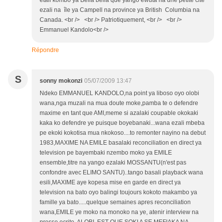
etali kombo ya Bella bella que yango ewuta na une petite cité
ezali na île ya Campell na province ya British Columbia na
Canada. <br /> <br /> Patriotiquement, <br /> <br />
Emmanuel Kandolo<br />
Répondre
S
sonny mokonzi
05/07/2009 13:47
Ndeko EMMANUEL KANDOLO,na point ya liboso oyo olobi
wana,nga muzali na mua doute moke,pamba te o defendre
maxime en tant que AMI,meme si azalaki coupable okokaki
kaka ko defendre ye puisque boyebanaki...wana ezali mbeba
pe ekoki kokotisa mua nkokoso....to remonter nayino na debut
1983,MAXIME NA EMILE basalaki reconciliation en direct ya
television pe bayembaki nzembo moko ya EMILE
ensemble,titre na yango ezalaki MOSSANTU(n'est pas
confondre avec ELIMO SANTU)..tango basali playback wana
esili,MAXIME aye kopesa mise en garde en direct ya
television na bato oyo balingi toujours kokoto makambo ya
famille ya bato.....quelque semaines apres reconciliation
wana,EMILE ye moko na monoko na ye, atenir interview na