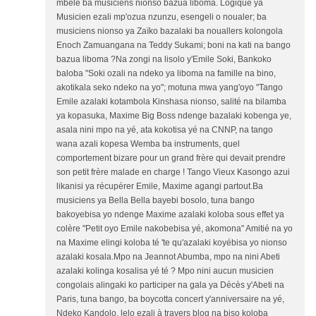
mbele ba musiciens nionso bazua liboma. Logique ya
Musicien ezali mp'ozua nzunzu, esengeli o noualer; ba
musiciens nionso ya Zaïko bazalaki ba nouallers kolongola
Enoch Zamuangana na Teddy Sukami; boni na kati na bango
bazua liboma ?Na zongi na lisolo y'Emile Soki, Bankoko
baloba "Soki ozali na ndeko ya liboma na famille na bino,
akotikala seko ndeko na yo"; motuna mwa yang'oyo "Tango
Emile azalaki kotambola Kinshasa nionso, salité na bilamba
ya kopasuka, Maxime Big Boss ndenge bazalaki kobenga ye,
asala nini mpo na yé, ata kokotisa yé na CNNP, na tango
wana azali kopesa Wemba ba instruments, quel
comportement bizare pour un grand frère qui devait prendre
son petit frère malade en charge ! Tango Vieux Kasongo azui
likanisi ya récupérer Emile, Maxime agangi partout.Ba
musiciens ya Bella Bella bayebi bosolo, tuna bango
bakoyebisa yo ndenge Maxime azalaki koloba sous effet ya
colère "Petit oyo Emile nakobebisa yé, akomona" Amitié na yo
na Maxime elingi koloba té 'te qu'azalaki koyébisa yo nionso
azalaki kosala.Mpo na Jeannot Abumba, mpo na nini Abeti
azalaki kolinga kosalisa yé té ? Mpo nini aucun musicien
congolais alingaki ko participer na gala ya Décès y'Abeti na
Paris, tuna bango, ba boycotta concert y'anniversaire na yé,
Ndeko Kandolo, lelo ezali à travers blog na biso koloba