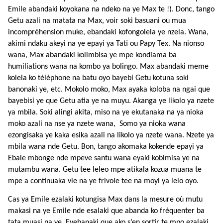
Emile abandaki koyokana na ndeko na ye Max te !). Donc, tango
Getu azali na matata na Max, voir soki basuani ou mua
incompréhension muke, ebandaki kofongolela ye nzela. Wana,
akimi ndaku akeyi na ye epayi ya Tati ou Papy Tex. Na nionso
wana, Max abandaki kolimbisa ye mpe kondiama ba
humiliations wana na kombo ya bolingo. Max abandaki meme
kolela ko téléphone na batu oyo bayebi Getu kotuna soki
banonaki ye, etc. Mokolo moko, Max ayaka koloba na ngai que
bayebisi ye que Getu atia ye na muyu. Akanga ye likolo ya nzete
ya mbila. Soki alingi akita, miso na ye ekutanaka na ya nioka
moko azali na nse ya nzete wana, Somo ya nioka wana
ezongisaka ye kaka esika azali na likolo ya nzete wana. Nzete ya
mbila wana nde Getu. Bon, tango akomaka kokende epayi ya
Ebale mbonge nde mpeve santu wana eyaki kobimisa ye na
mutambu wana.
Getu tee leleo mpe atikala kozua muana te
mpe a continuaka vie na ye frivole tee na moyi ya lelo oyo.
Cas ya Emile ezalaki kotungisa Max dans la mesure où mutu
makasi na ye Emile nde esalaki que abanda ko fréquenter ba
tata muasi na ye. Eyebanaki que ako s’en sortir te mpo ezalaki