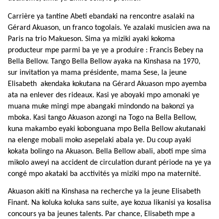
Carrière ya tantine Abeti ebandaki na rencontre asalaki na
Gérard Akuason, un franco togolais. Ye azalaki musicien awa na
Paris na trio Makueson. Sima ya miziki ayaki kokoma
producteur mpe parmi ba ye ye a produire : Francis Bebey na
Bella Bellow. Tango Bella Bellow ayaka na Kinshasa na 1970,
sur invitation ya mama présidente, mama Sese, la jeune
Elisabeth akendaka kokutana na Gérard Akuason mpo ayemba
ata na enlever des rideaux. Kasi ye aboyaki mpo amonaki ye
muana muke mingi mpe abangaki mindondo na bakonzi ya
mboka. Kasi tango Akuason azongi na Togo na Bella Bellow,
kuna makambo eyaki kobonguana mpo Bella Bellow akutanaki
na elenge mobali moko asepelaki abala ye. Du coup ayaki
kokata bolingo na Akuason. Bella Bellow abali, aboti mpe sima
mikolo aweyi na accident de circulation durant période na ye ya
congé mpo akataki ba acctivités ya miziki mpo na maternité.
Akuason akiti na Kinshasa na recherche ya la jeune Elisabeth
Finant. Na koluka koluka sans suite, aye kozua likanisi ya kosalisa
concours ya ba jeunes talents. Par chance, Elisabeth mpe a