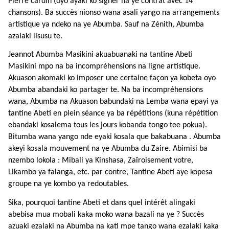
Pierre cardin (oyo ayaki ko signer na ye contrat avec 14
chansons). Ba succès nionso wana asali yango na arrangements
artistique ya ndeko na ye Abumba. Sauf na Zénith, Abumba
azalaki lisusu te.
Jeannot Abumba Masikini akuabuanaki na tantine Abeti
Masikini mpo na ba incompréhensions na ligne artistique.
Akuason akomaki ko imposer une certaine façon ya kobeta oyo
Abumba abandaki ko partager te. Na ba incompréhensions
wana, Abumba na Akuason babundaki na Lemba wana epayi ya
tantine Abeti en plein séance ya ba répétitions (kuna répétition
ebandaki kosalema tous les jours kobanda tongo tee pokua).
Bitumba wana yango nde eyaki kosala que bakabuana . Abumba
akeyi kosala mouvement na ye Abumba du Zaire. Abimisi ba
nzembo lokola : Mibali ya Kinshasa, Zaïroisement votre,
Likambo ya falanga, etc. par contre, Tantine Abeti aye kopesa
groupe na ye kombo ya redoutables.
Sika, pourquoi tantine Abeti et dans quel intérêt alingaki
abebisa mua mobali kaka moko wana bazali na ye ? Succès
azuaki ezalaki na Abumba na kati mpe tango wana ezalaki kaka