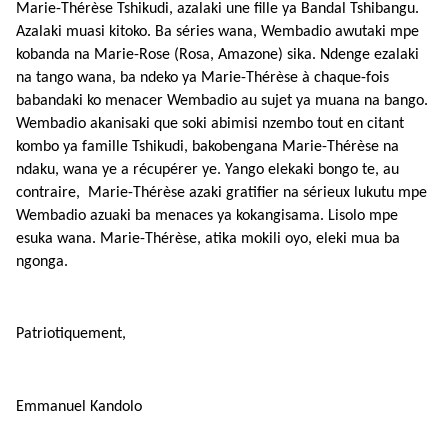
Marie-Thérèse Tshikudi, azalaki une fille ya Bandal Tshibangu.
Azalaki muasi kitoko. Ba séries wana, Wembadio awutaki mpe
kobanda na Marie-Rose (Rosa, Amazone) sika. Ndenge ezalaki
na tango wana, ba ndeko ya Marie-Thérèse à chaque-fois
babandaki ko menacer Wembadio au sujet ya muana na bango.
Wembadio akanisaki que soki abimisi nzembo tout en citant
kombo ya famille Tshikudi, bakobengana Marie-Thérèse na
ndaku, wana ye a récupérer ye. Yango elekaki bongo te, au
contraire, Marie-Thérèse azaki gratifier na sérieux lukutu mpe
Wembadio azuaki ba menaces ya kokangisama. Lisolo mpe
esuka wana. Marie-Thérèse, atika mokili oyo, eleki mua ba
ngonga.
Patriotiquement,
Emmanuel Kandolo