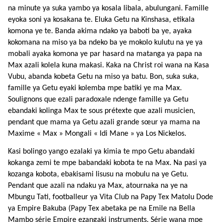
na minute ya suka yambo ya kosala libala, abulungani. Famille
eyoka soni ya kosakana te. Eluka Getu na Kinshasa, etikala
komona ye te. Banda akima ndako ya baboti ba ye, ayaka
kokomana na miso ya ba ndeko ba ye mokolo kulutu na ye ya
mobali ayaka komona ye par hasard na matanga ya papa na
Max azali kolela kuna makasi.
Kaka na Christ roi wana na Kasa
Vubu, abanda kobeta Getu na miso ya batu.
Bon, suka suka,
famille ya Getu eyaki kolemba mpe batiki ye ma Max.
Soulignons que ezali paradoxale ndenge famille ya Getu
ebandaki kolinga Max te sous prétexte que azali musicien,
pendant que mama ya Getu azali grande sœur ya mama na
Maxime « Max » Mongali « Idi Mane » ya Los Nickelos.
Kasi bolingo yango ezalaki ya kimia te mpo Getu abandaki
kokanga zemi te mpe babandaki kobota te na Max.
Na pasi ya
kozanga kobota, ebakisami lisusu na mobulu na ye Getu.
Pendant que azali na ndaku ya Max, atournaka na ye na
Mbungu Tati, footballeur ya Vita Club na Papy Tex Matolu Dode
ya Empire Bakuba (Papy Tex abetaka pe na Emile na Bella
Mambo série Empire ezangaki instruments. Série wana mpe