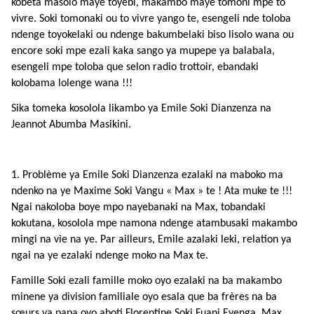
kobeta masolo maye toyebi, makambo maye tomoni mpe to
vivre. Soki tomonaki ou to vivre yango te, esengeli nde toloba
ndenge toyokelaki ou ndenge bakumbelaki biso lisolo wana ou
encore soki mpe ezali kaka sango ya mupepe ya balabala,
esengeli mpe toloba que selon radio trottoir, ebandaki
kolobama lolenge wana !!!
Sika tomeka kosolola likambo ya Emile Soki Dianzenza na
Jeannot Abumba Masikini.
1. Problème ya Emile Soki Dianzenza ezalaki na maboko ma
ndenko na ye Maxime Soki Vangu « Max » te ! Ata muke te !!!
Ngai nakoloba boye mpo nayebanaki na Max, tobandaki
kokutana, kosolola mpe namona ndenge atambusaki makambo
mingi na vie na ye. Par ailleurs, Emile azalaki leki, relation ya
ngai na ye ezalaki ndenge moko na Max te.
Famille Soki ezali famille moko oyo ezalaki na ba makambo
minene ya division familiale oyo esala que ba frères na ba
sœurs ya papa oyo aboti Florentine Soki Fuani Eyenga, Max,