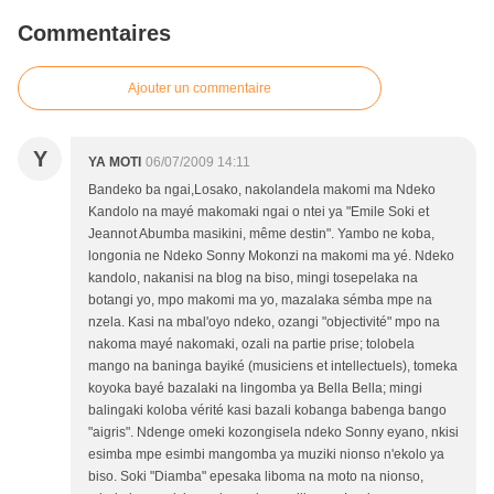
Commentaires
Ajouter un commentaire
Y
YA MOTI
06/07/2009 14:11
Bandeko ba ngai,Losako, nakolandela makomi ma Ndeko
Kandolo na mayé makomaki ngai o ntei ya "Emile Soki et
Jeannot Abumba masikini, même destin". Yambo ne koba,
longonia ne Ndeko Sonny Mokonzi na makomi ma yé. Ndeko
kandolo, nakanisi na blog na biso, mingi tosepelaka na
botangi yo, mpo makomi ma yo, mazalaka sémba mpe na
nzela. Kasi na mbal'oyo ndeko, ozangi "objectivité" mpo na
nakoma mayé nakomaki, ozali na partie prise; tolobela
mango na baninga bayiké (musiciens et intellectuels), tomeka
koyoka bayé bazalaki na lingomba ya Bella Bella; mingi
balingaki koloba vérité kasi bazali kobanga babenga bango
"aigris". Ndenge omeki kozongisela ndeko Sonny eyano, nkisi
esimba mpe esimbi mangomba ya muziki nionso n'ekolo ya
biso. Soki "Diamba" epesaka liboma na moto na nionso,