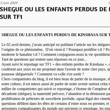
3 Juin 2009
SHEGUE OU LES ENFANTS PERDUS DE
SUR TF1
SHEGUE OU LES ENFANTS PERDUS DE KINSHASA SUR 
Le 02 avril dernier, j’avais anticipé en publiant l’article sur les shégue
l’origine de ce phénomène, D'où vient-il ? Pourquoi prolifère t-il ? 
moderne le banalise t-il ? Comment conjuguons-nous la vie quotidienn
Tant de questions qui restent sans réponses en ce jour...
Ayant suivi le reportage sur TF1 « des enfants perdus de Kinshasa »,
coulèrent aux yeux en me projetant dans l'avenir de notre cher pays, q
jeunesse shéguerisée ? Comment va t-elle s'en sortir ?
Chers compatriotes du blog, il est bien beau de parler de la musique, d
notre culture, il est mieux aussi de parler de notre avenir surtout celui
millier de compatriotes qui suivit ce reportage, s’étonne de l’ampleur d
décadente (shégue); la maternité précoce, l’abandon et la démission pa
prolifération de prétextes de sorcellerie juvénile, squat légal des cimeti
questions défilent dans les têtes de certains d’entre nous en premier, et
personnes compatissantes du monde qui suivirent ce reportage, les em