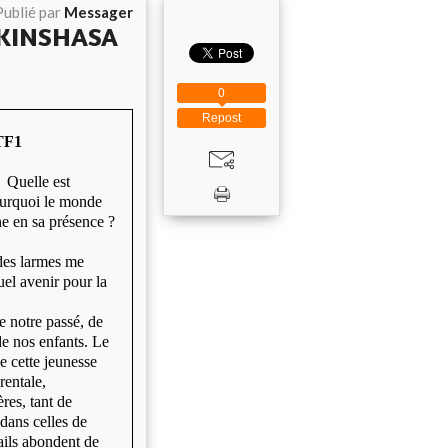
Publié par
Messager
 KINSHASA
0
Repost
TF1
s Quelle est
Pourquoi le monde
e en sa présence ?
 des larmes me
uel avenir pour la
e notre passé, de
 de nos enfants. Le
e cette jeunesse
rentale,
ères, tant de
 dans celles de
ails abondent de