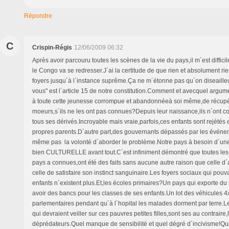
Répondre
C
Crispin-Régis
12/06/2009 06:32
Après avoir parcouru toutes les scènes de la vie du pays,il m´est difficil
le Congo va se redresser.J´ai la certitude de que rien et absolument ri
foyers jusqu´à l´instance suprême.Ça ne m´étonne pas qu´on diseaille
vous" est l´article 15 de notre constitution.Comment et avecquel argu
à toute cette jeunesse corrompue et abandonnéeà soi même,de récupé
moeurs,s´ils ne les ont pas connues?Depuis leur naissance,ils n´ont c
tous ses dérivés.Incroyable mais vraie,parfois,ces enfants sont rejétés 
propres parents.D´autre part,des gouvernants dépassés par les événem
même pas la volonté d´aborder le problème.Notre pays à besoin d´une 
bien CULTURELLE avant tout.C´est infiniment démontré que toutes les 
pays a connues,ont été des faits sans aucune autre raison que celle d´
celle de satisfaire son instinct sanguinaire.Les foyers sociaux qui pou
enfants n´existent plus.Et,les écoles primaires?Un pays qui exporte du b
avoir des bancs pour les classes de ses enfants.Un lot des véhicules 4
parlementaires pendant qu´à l´hopital les malades dorment par terre
qui devraient veiller sur ces pauvres petites filles,sont ses au contraire,
déprédateurs.Quel manque de sensibilité et quel dégré d´incivisme!Que