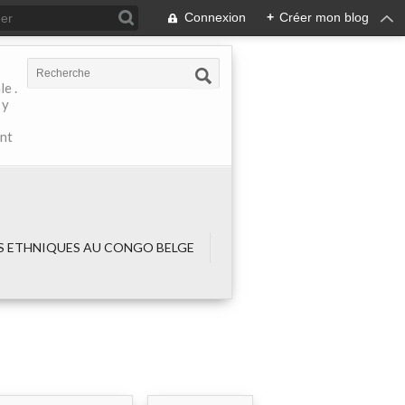
Connexion
+
Créer mon blog
e .
 y
ant
 ETHNIQUES AU CONGO BELGE