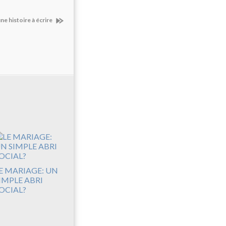
une histoire à écrire
E MARIAGE: UN
IMPLE ABRI
OCIAL?