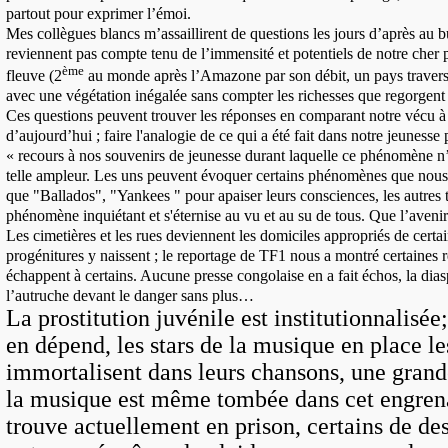
partout pour exprimer l’émoi.
Mes collègues blancs m’assaillirent de questions les jours d’après au b
reviennent pas compte tenu de l’immensité et potentiels de notre cher
ème
fleuve (2
au monde après l’Amazone par son débit, un pays travers
avec une végétation inégalée sans compter les richesses que regorgen
Ces questions peuvent trouver les réponses en comparant notre vécu à 
d’aujourd’hui ; faire l'analogie de ce qui a été fait dans notre jeunesse
« recours à nos souvenirs de jeunesse durant laquelle ce phénomène n’
telle ampleur. Les uns peuvent évoquer certains phénomènes que nous 
que "Ballados", "Yankees " pour apaiser leurs consciences, les autres 
phénomène inquiétant et s'éternise au vu et au su de tous. Que l’aveni
Les cimetières et les rues deviennent les domiciles appropriés de certa
progénitures y naissent ; le reportage de TF1 nous a montré certaines r
échappent à certains. Aucune presse congolaise en a fait échos, la dias
l’autruche devant le danger sans plus…
La prostitution juvénile est institutionnalisée;
en dépend, les stars de la musique en place le
immortalisent dans leurs chansons, une grand
la musique est même tombée dans cet engrena
trouve actuellement en prison, certains de de