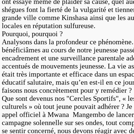
ont essayé même de plaider sa cause, quel au
shégues font la fierté de la vulgarité et tienn
grande ville comme Kinshasa ainsi que les au
locales en réputation sulfureuse.
Pourquoi, pourquoi ?
Analysons dans la profondeur ce phénomène
bénéficiâmes au cours de notre jeunesse pass
encadrement et une surveillance parentale ad
accentués de mouvements jeunesse. La vie as
était très importante et efficace dans un espa
éducatif salutaire, mais qu’en est-il en ce jou
faisons nous concrètement pour y remédie
Que sont devenus nos "Cercles Sportifs", « le
culturels » où tout jeune pouvait adhérer ? Je
appel officiel à Mwana Mangembo de lancer
campagne solennelle sur ses ondes, tout comp
se sentir concerné, nous devons réagir avec d