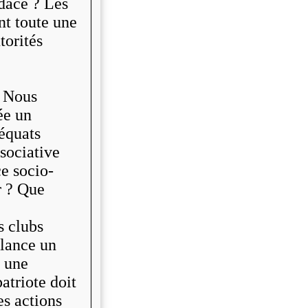
dace ? Les
ent toute une
torités
. Nous
ée un
équats
sociative
ce socio-
r ? Que
r ?
s clubs
 lance un
 une
atriote doit
es actions