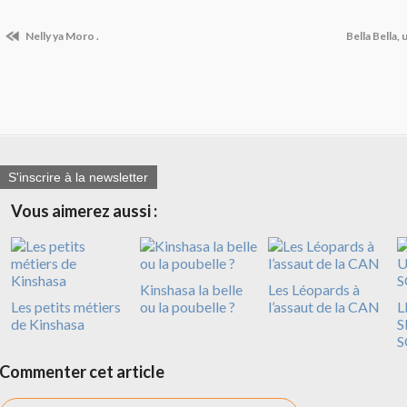
Nelly ya Moro .
Bella Bella, 
S'inscrire à la newsletter
Vous aimerez aussi :
Kinshasa la belle
Les Léopards à
Les petits métiers
ou la poubelle ?
l’assaut de la CAN
L
de Kinshasa
S
S
Commenter cet article