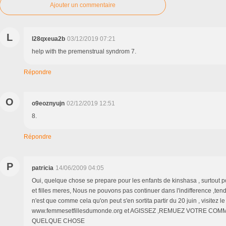
Ajouter un commentaire
L
l28qxeua2b
03/12/2019 07:21
help with the premenstrual syndrom 7.
Répondre
O
o9eoznyujn
02/12/2019 12:51
8.
Répondre
P
patricia
14/06/2009 04:05
Oui, quelque chose se prepare pour les enfants de kinshasa , surtout po
et filles meres, Nous ne pouvons pas continuer dans l'indifference ,ten
n'est que comme cela qu'on peut s'en sortita partir du 20 juin , visitez le
www.femmesetfillesdumonde.org et AGISSEZ ,REMUEZ VOTRE CO
QUELQUE CHOSE