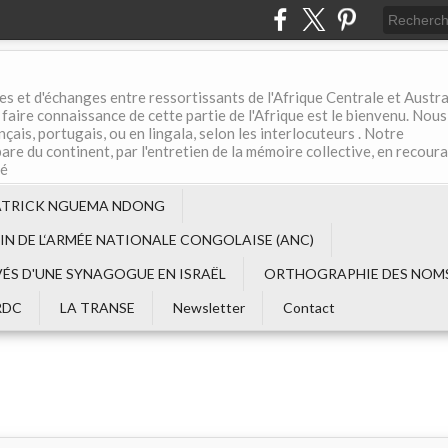
es et d'échanges entre ressortissants de l'Afrique Centrale et Austral
aire connaissance de cette partie de l'Afrique est le bienvenu. Nous
çais, portugais, ou en lingala, selon les interlocuteurs . Notre
are du continent, par l'entretien de la mémoire collective, en recour
té
ATRICK NGUEMA NDONG
EIN DE L‘ARMÉE NATIONALE CONGOLAISE (ANC)
VÉS D'UNE SYNAGOGUE EN ISRAËL
ORTHOGRAPHIE DES NOMS
RDC
LA TRANSE
Newsletter
Contact