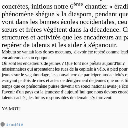
ème
concrètes, initions notre 6
chantier « éradi
phénomène shégue » la diaspora, pendant que
vont dans les bonnes écoles occidentales, ceu
sœurs et frères végètent dans la décadence. C
structures et activités que les encadreurs au 
repérer de talents et les aider à s'épanouir.
Mobutu se vantait lors de ses meetings, d'avoir été repéré comme leade
encadreurs de son époque.
Où sont les encadreurs de jeunes ? Que font nos prélats aujourd'hu
missionnaires qui arpentaient les rues de la capitale à vélo, à pied pour 
jeunes sur le vagabondage, les convaincre de participer aux activités ex
essuyant parfois de rires et actes de dénigrement de jeunes que nous fû
temps que ce phénomène puisse devenir un souci national avais-je écr
l'avenir d'un pays est la jeunesse d’aujourd’hui que nous devons encadr
talents cachés, les futurs responsables de demain s’y trouvent.
YA MOTI
#société