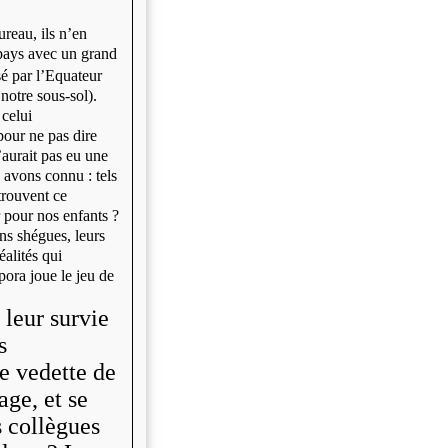
ureau, ils n’en
 pays avec un grand
é par l’Equateur
t notre sous-sol).
celui
 pour ne pas dire
aurait pas eu une
avons connu : tels
trouvent ce
r pour nos enfants ?
ins shégues, leurs
éalités qui
pora joue le jeu de
 leur survie
s
e vedette de
ge, et se
s collègues