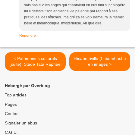
sais pas si c les anges qui chantaient en eux mm si pr Mopéro
lui il détestait son ancienne vie paienne par rapport à ses
pratiques des fétiches. malgré ça sa voix demeura la meme:
belle et melancolique, mystérieuse. Ah que dire...
Répondre
< Patrimoines culturels
Elisabethville (Lubumbashi)
(suite): Stade Tata Raphaël
en images >
Hébergé par Overblog
Top articles
Pages
Contact
Signaler un abus
C.G.U.