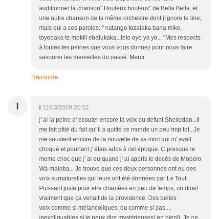
auditionner la chanson" Houleux houleux" de Bella Bella, et
une autre chanson de la même orchestre dont j'ignore le titre;
mais qui a ces paroles: " natango tozalaka bana mike,
toyebaka te mokili ebalukaka...lelo oyo ya yo... "Mes respects
à toutes les peines que vous vous donnez pour nous faire
savourer les merveilles du passé. Merci
Répondre
I
i
11/03/2009 20:52
j' ai la peine d' écouter encore la voix du defunt Shekedan...il
me fait pitié du fait qu' il a quitté ce monde un peu trop tot...Je
me souvient encore de la nouvelle de sa mort qui m' avait
choqué et pourtant j' étais ados à cet époque. C presque le
meme choc que j' ai eu quand j' ai appris le decès de Mopero
Wa maloba... Je trouve que ces deux personnes ont eu des
voix surnaturelles qui leurs ont été données par Le Tout
Puissant juste pour etre chantées en peu de temps, on dirait
vraiment que ça venait de la providence. Des belles
voix comme si mélancoliques, ou comme si pas ...
inexpliquables si je peux dire mystérieuses( en bien!). Je ne