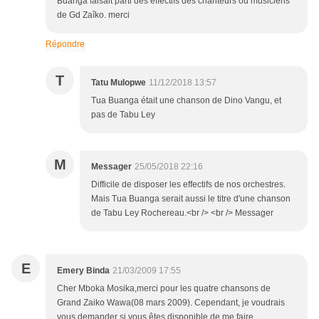
Buanga faisait parti des éffectifs des chanteurs ou musiciens
de Gd Zaîko. merci
Répondre
T
Tatu Mulopwe
11/12/2018 13:57
Tua Buanga était une chanson de Dino Vangu, et
pas de Tabu Ley
M
Messager
25/05/2018 22:16
Difficile de disposer les effectifs de nos orchestres.
Mais Tua Buanga serait aussi le titre d'une chanson
de Tabu Ley Rochereau.<br /> <br /> Messager
E
Emery Binda
21/03/2009 17:55
Cher Mboka Mosika,merci pour les quatre chansons de
Grand Zaiko Wawa(08 mars 2009). Cependant, je voudrais
vous demander si vous êtes disponible de me faire